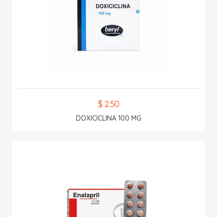
$ 2.50
DOXICICLINA 100 MG