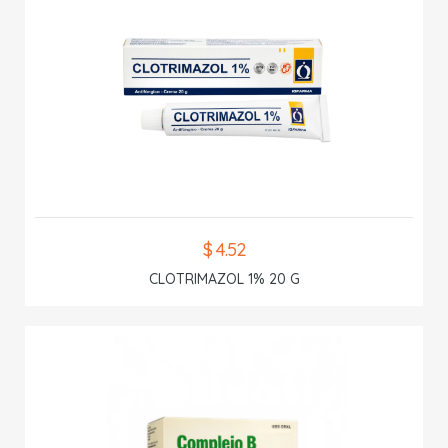
$ 4.52
CLOTRIMAZOL 1% 20 G