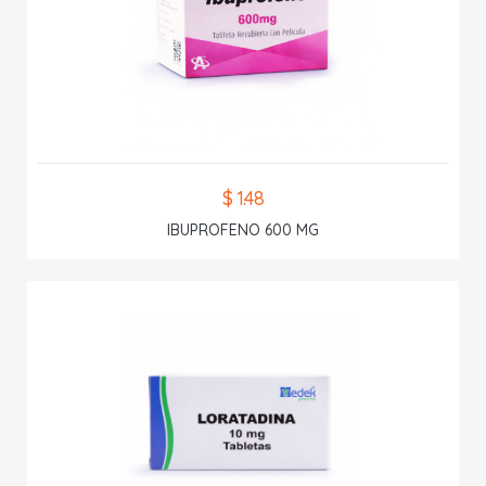
$ 1.48
IBUPROFENO 600 MG