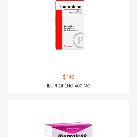
$ 1.48
IBUPROFENO 400 MG