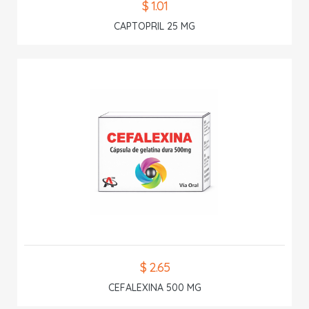
$ 1.01
CAPTOPRIL 25 MG
$ 2.65
CEFALEXINA 500 MG