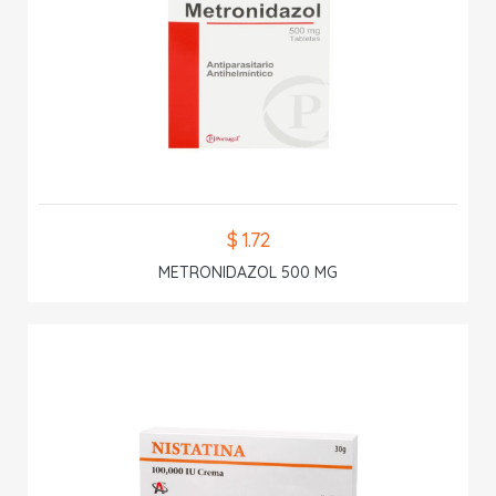
$ 1.72
METRONIDAZOL 500 MG