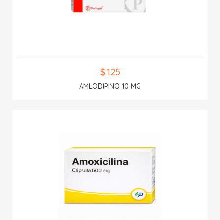
$ 1.25
AMLODIPINO 10 MG