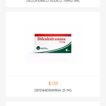
DICLOFENACO SODICO 75MG/3ML
$ 1.33
DIFENHIDRAMINA 25 MG