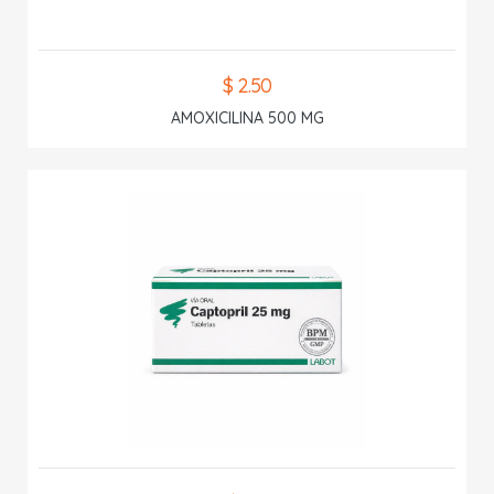
$ 2.50
AMOXICILINA 500 MG