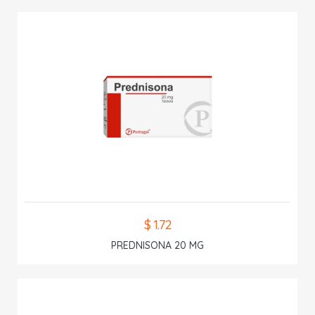
$ 1.72
PREDNISONA 20 MG