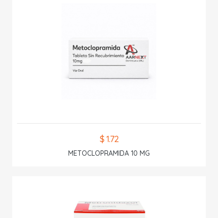
$ 1.72
METOCLOPRAMIDA 10 MG