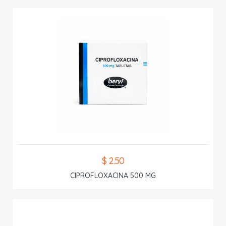
$ 2.50
CIPROFLOXACINA 500 MG