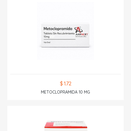
$ 1.72
METOCLOPRAMIDA 10 MG