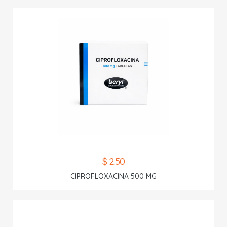
$ 2.50
CIPROFLOXACINA 500 MG