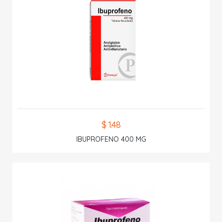
$ 1.48
IBUPROFENO 400 MG