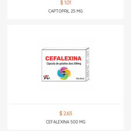
$ 1.01
CAPTOPRIL 25 MG
$ 2.65
CEFALEXINA 500 MG