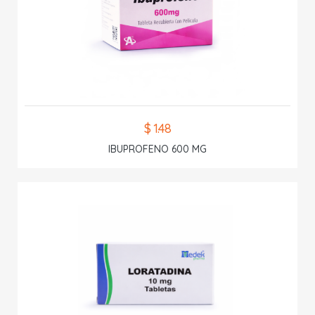
$ 1.48
IBUPROFENO 600 MG