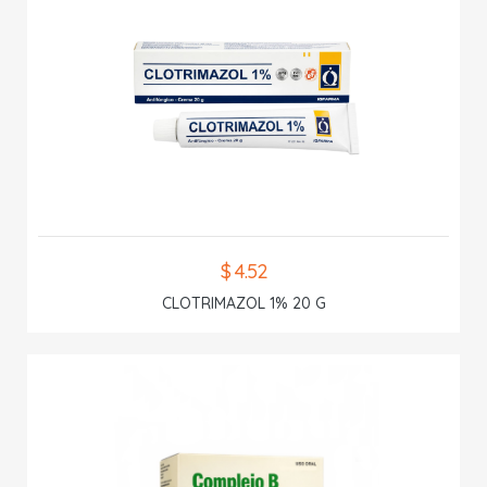
$ 4.52
CLOTRIMAZOL 1% 20 G