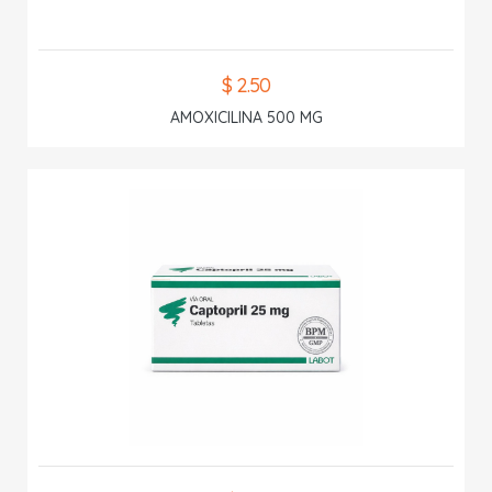
$ 2.50
AMOXICILINA 500 MG