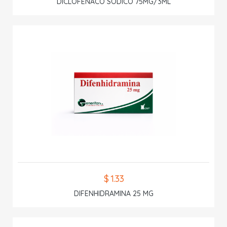
DICLOFENACO SODICO 75MG/3ML
$ 1.33
DIFENHIDRAMINA 25 MG