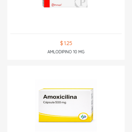
$ 1.25
AMLODIPINO 10 MG