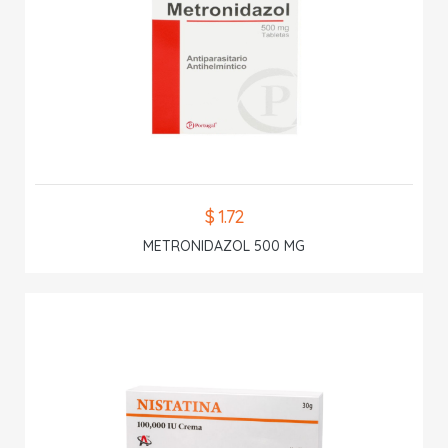
$ 1.72
METRONIDAZOL 500 MG