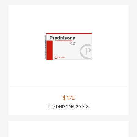
$ 1.72
PREDNISONA 20 MG