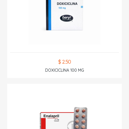
$ 2.50
DOXICICLINA 100 MG