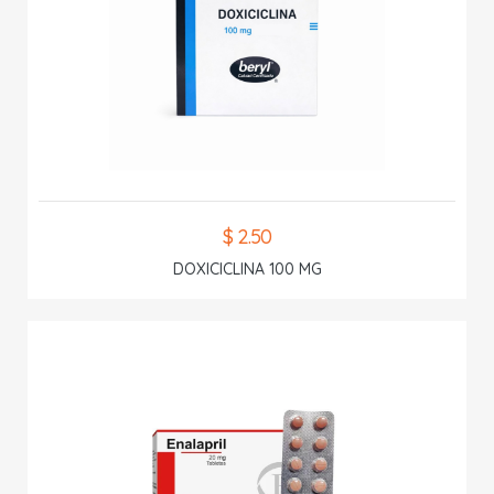
$ 2.50
DOXICICLINA 100 MG