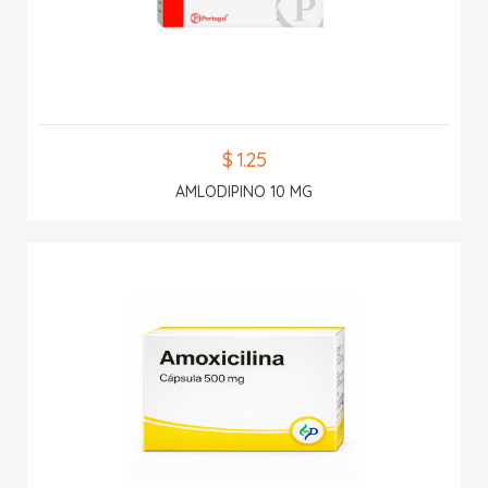
$ 1.25
AMLODIPINO 10 MG