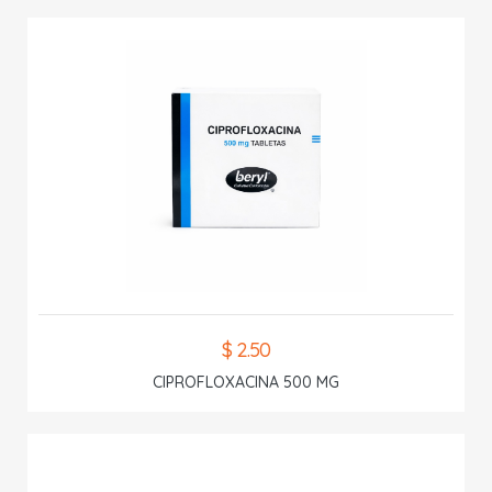
$ 2.50
CIPROFLOXACINA 500 MG