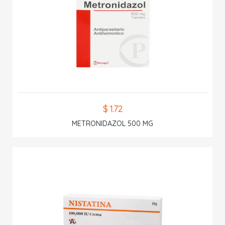
$ 1.72
METRONIDAZOL 500 MG