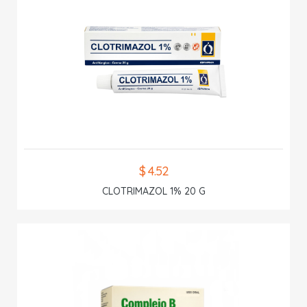
$ 4.52
CLOTRIMAZOL 1% 20 G