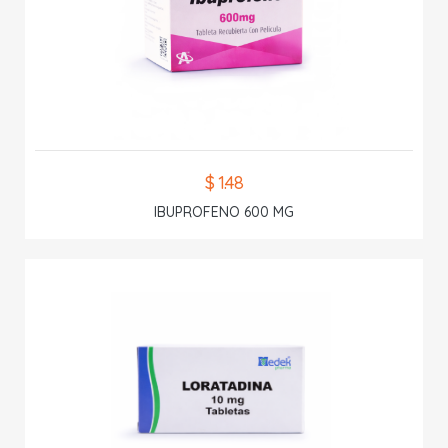
$ 1.48
IBUPROFENO 600 MG