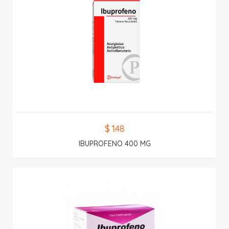
$ 1.48
IBUPROFENO 400 MG