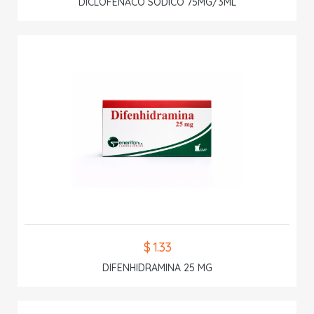
DICLOFENACO SODICO 75MG/3ML
$ 1.33
DIFENHIDRAMINA 25 MG