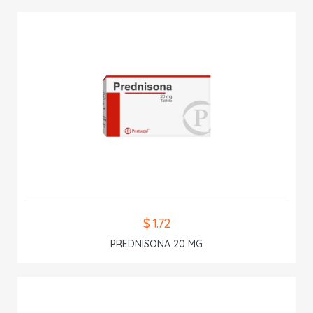
$ 1.72
PREDNISONA 20 MG