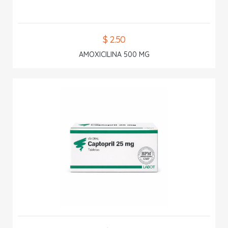
$ 2.50
AMOXICILINA 500 MG