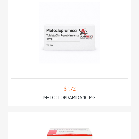
$ 1.72
METOCLOPRAMIDA 10 MG