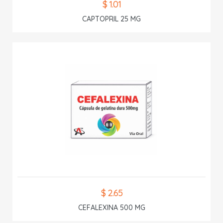
$ 1.01
CAPTOPRIL 25 MG
$ 2.65
CEFALEXINA 500 MG