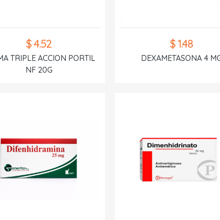
$ 4.52
$ 1.48
A TRIPLE ACCION PORTIL
DEXAMETASONA 4 M
NF 20G