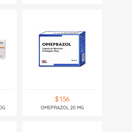
$ 1.56
0G
OMEPRAZOL 20 MG