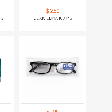
$ 2.50
MG
DOXICICLINA 100 MG
$ 1.95