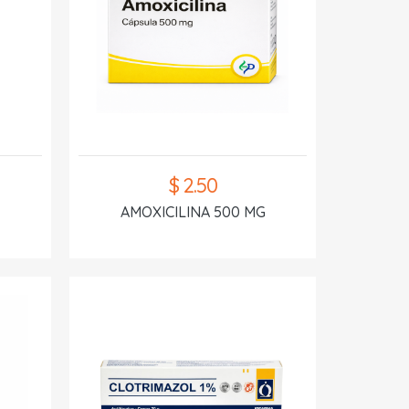
$ 2.50
AMOXICILINA 500 MG