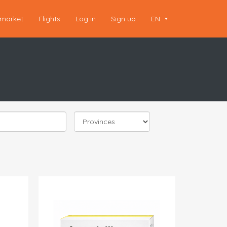
market
Flights
Log in
Sign up
EN