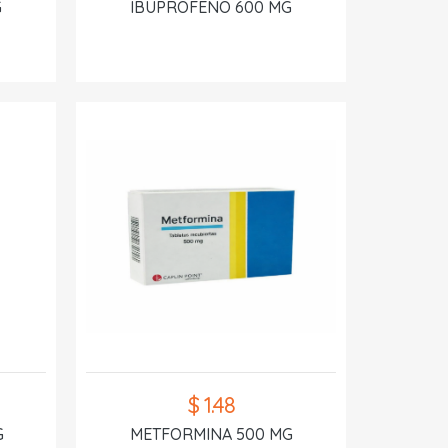
G
IBUPROFENO 600 MG
$ 1.48
G
METFORMINA 500 MG