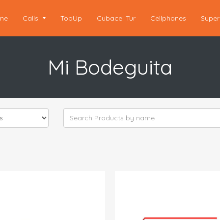
me
Calls
TopUp
Cubacel Tur
Cellphones
Super
Mi Bodeguita