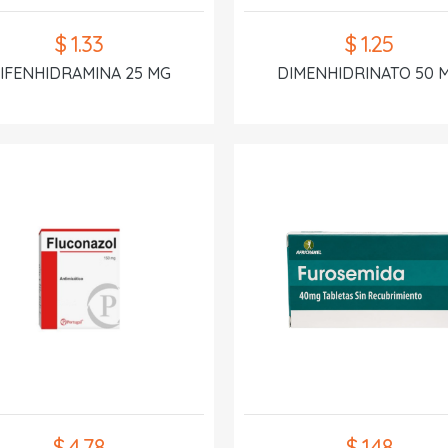
$ 1.33
$ 1.25
IFENHIDRAMINA 25 MG
DIMENHIDRINATO 50 
$ 4.78
$ 1.48