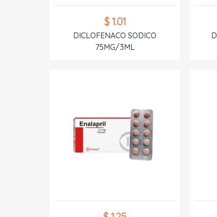
$ 1.01
DICLOFENACO SODICO
D
75MG/3ML
$ 1.25