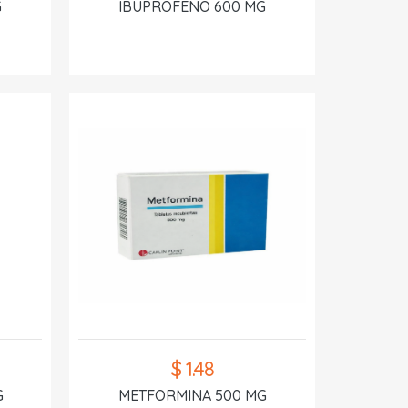
G
IBUPROFENO 600 MG
$ 1.48
G
METFORMINA 500 MG