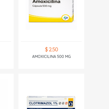
$ 2.50
AMOXICILINA 500 MG