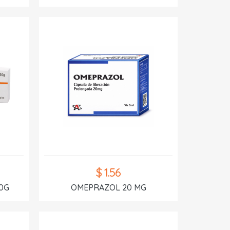
$ 1.56
0G
OMEPRAZOL 20 MG