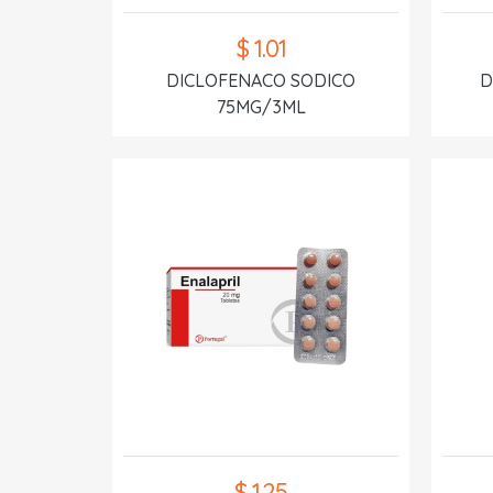
$ 1.01
DICLOFENACO SODICO
D
75MG/3ML
$ 1.25