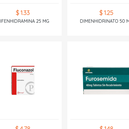
$ 1.33
$ 1.25
IFENHIDRAMINA 25 MG
DIMENHIDRINATO 50 
$ 4.78
$ 1.48