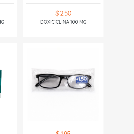
$ 2.50
MG
DOXICICLINA 100 MG
$ 1.95