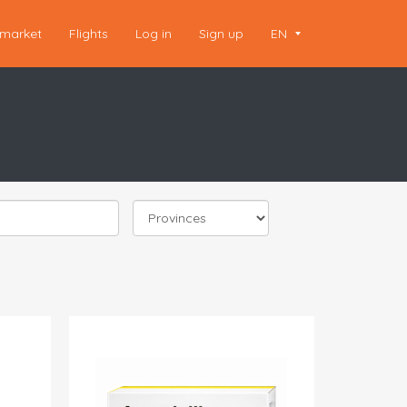
market
Flights
Log in
Sign up
EN