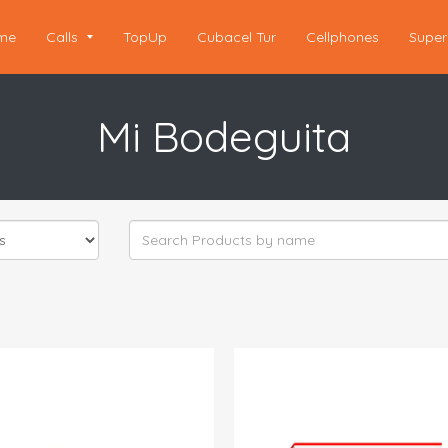
me
Calls
TopUp
Cubacel Tur
Cellphones
Super
Mi Bodeguita