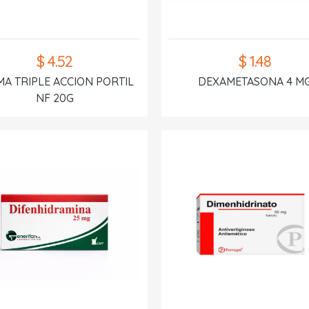
$ 4.52
$ 1.48
A TRIPLE ACCION PORTIL
DEXAMETASONA 4 M
NF 20G