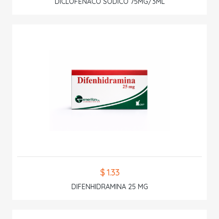
DICLOFENACO SODICO 75MG/3ML
$ 1.33
DIFENHIDRAMINA 25 MG