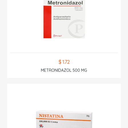
$ 1.72
METRONIDAZOL 500 MG