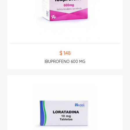
$ 1.48
IBUPROFENO 600 MG