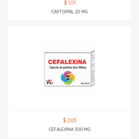
$ 1.01
CAPTOPRIL 25 MG
$ 2.65
CEFALEXINA 500 MG