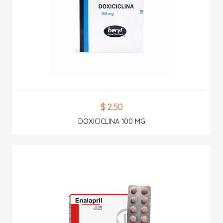
$ 2.50
DOXICICLINA 100 MG