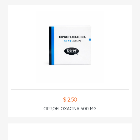
$ 2.50
CIPROFLOXACINA 500 MG