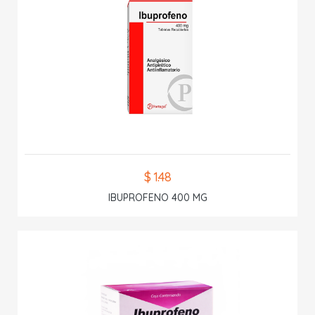
$ 1.48
IBUPROFENO 400 MG