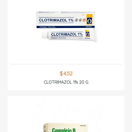
$ 4.52
CLOTRIMAZOL 1% 20 G