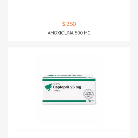
$ 2.50
AMOXICILINA 500 MG