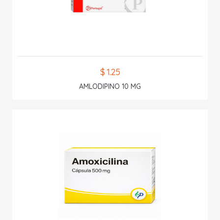
$ 1.25
AMLODIPINO 10 MG