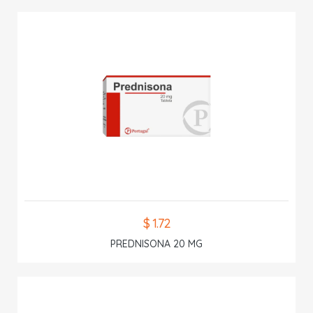
$ 1.72
PREDNISONA 20 MG