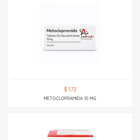
$ 1.72
METOCLOPRAMIDA 10 MG