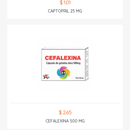
$ 1.01
CAPTOPRIL 25 MG
$ 2.65
CEFALEXINA 500 MG