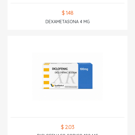
$ 1.48
DEXAMETASONA 4 MG
$ 2.03