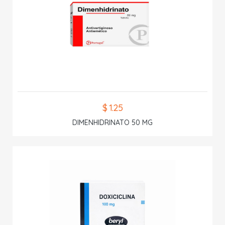
$ 1.25
DIMENHIDRINATO 50 MG