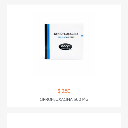
$ 2.50
CIPROFLOXACINA 500 MG