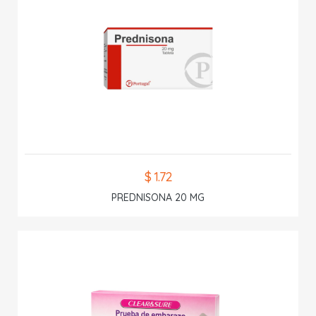
$ 1.72
PREDNISONA 20 MG