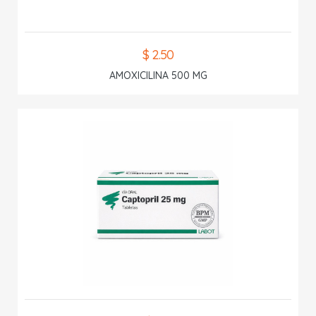
$ 2.50
AMOXICILINA 500 MG