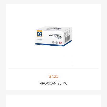
$ 1.25
PIROXICAM 20 MG