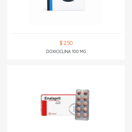
$ 2.50
DOXICICLINA 100 MG