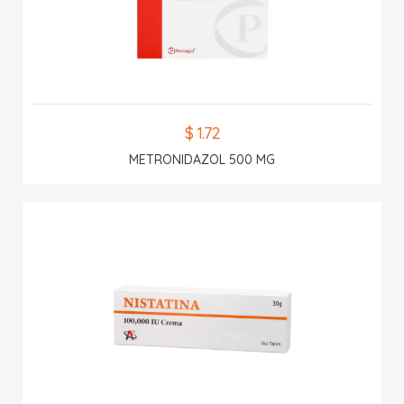
$ 1.72
METRONIDAZOL 500 MG