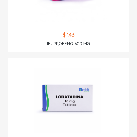
$ 1.48
IBUPROFENO 600 MG