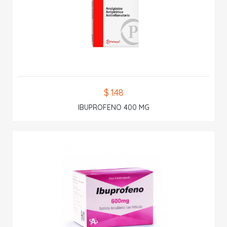
$ 1.48
IBUPROFENO 400 MG