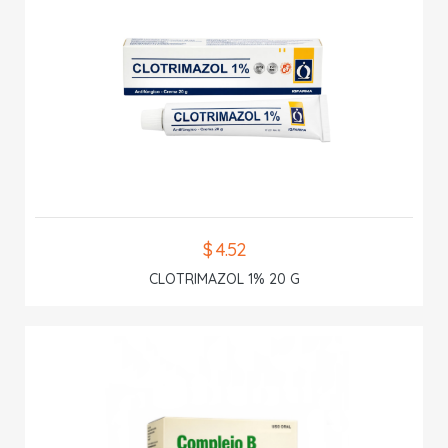
$ 4.52
CLOTRIMAZOL 1% 20 G