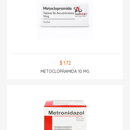
$ 1.72
METOCLOPRAMIDA 10 MG