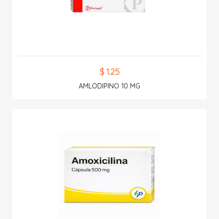
$ 1.25
AMLODIPINO 10 MG