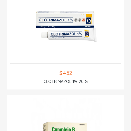
$ 4.52
CLOTRIMAZOL 1% 20 G