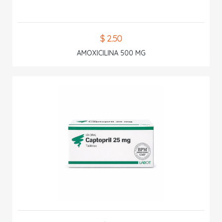
$ 2.50
AMOXICILINA 500 MG