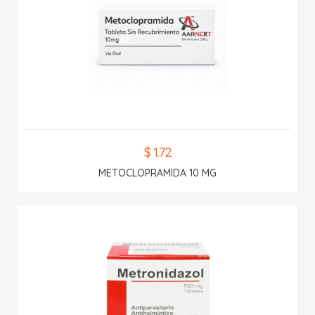
$ 1.72
METOCLOPRAMIDA 10 MG