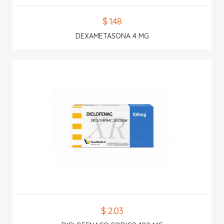
$ 1.48
DEXAMETASONA 4 MG
$ 2.03