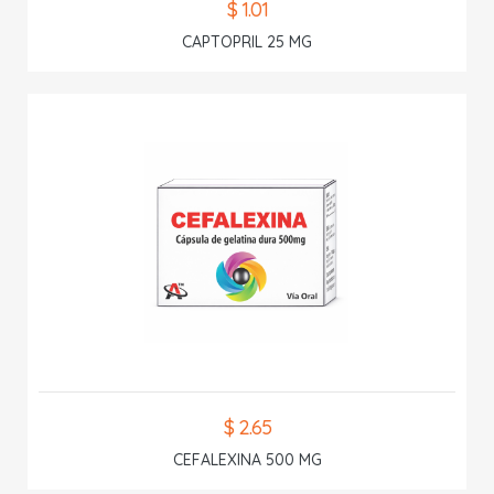
$ 1.01
CAPTOPRIL 25 MG
$ 2.65
CEFALEXINA 500 MG