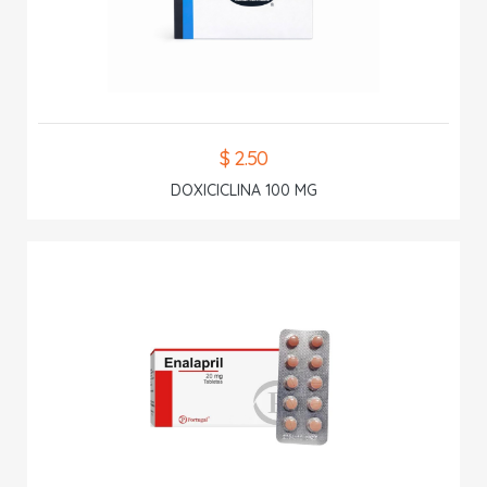
$ 2.50
DOXICICLINA 100 MG