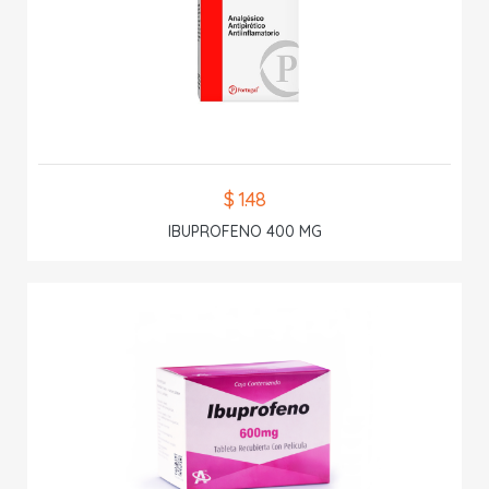
$ 1.48
IBUPROFENO 400 MG