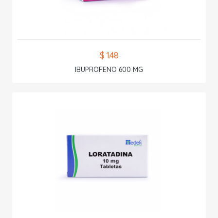
$ 1.48
IBUPROFENO 600 MG