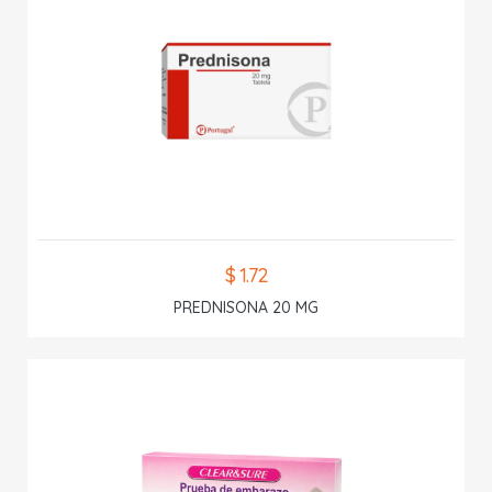
$ 1.72
PREDNISONA 20 MG