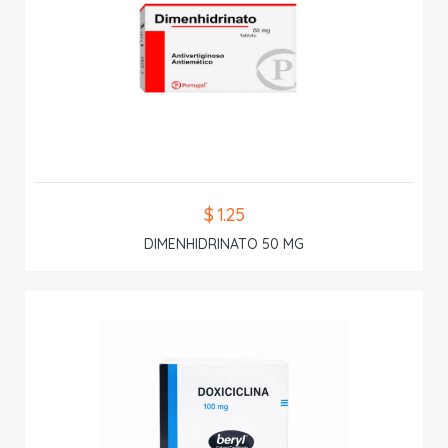
$ 1.25
DIMENHIDRINATO 50 MG