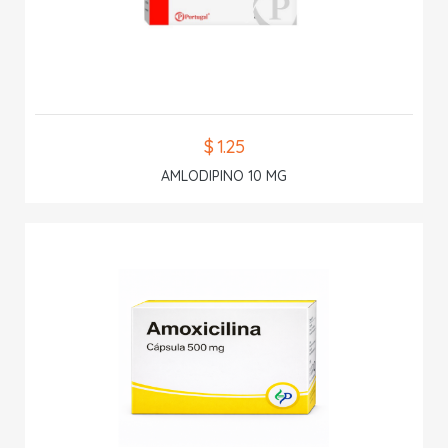
$ 1.25
AMLODIPINO 10 MG