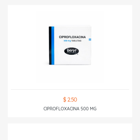
$ 2.50
CIPROFLOXACINA 500 MG