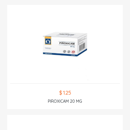
$ 1.25
PIROXICAM 20 MG