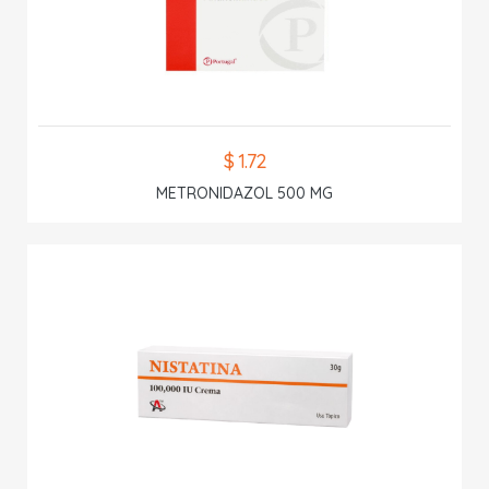
$ 1.72
METRONIDAZOL 500 MG