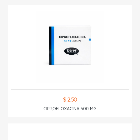
$ 2.50
CIPROFLOXACINA 500 MG