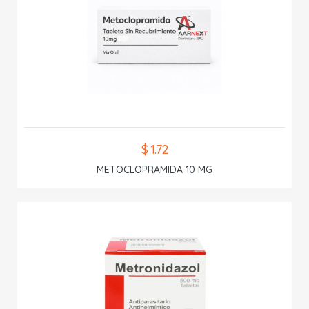
$ 1.72
METOCLOPRAMIDA 10 MG