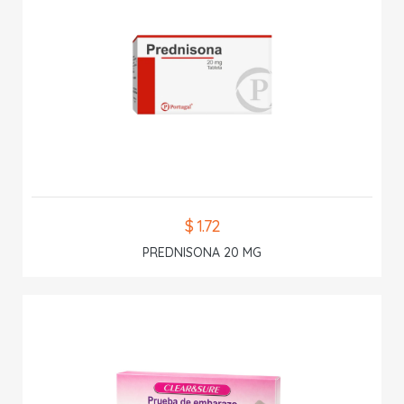
$ 1.72
PREDNISONA 20 MG