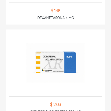
$ 1.48
DEXAMETASONA 4 MG
$ 2.03