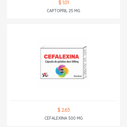
$ 1.01
CAPTOPRIL 25 MG
$ 2.65
CEFALEXINA 500 MG