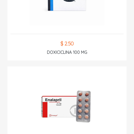
$ 2.50
DOXICICLINA 100 MG