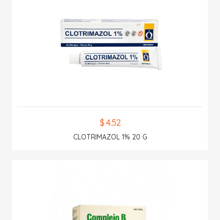
$ 4.52
CLOTRIMAZOL 1% 20 G