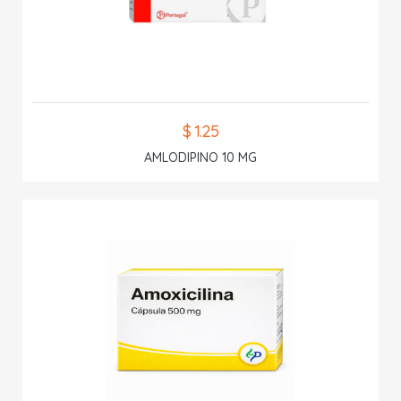
$ 1.25
AMLODIPINO 10 MG