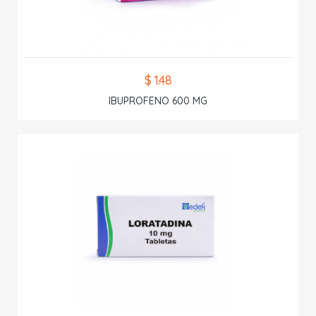
$ 1.48
IBUPROFENO 600 MG