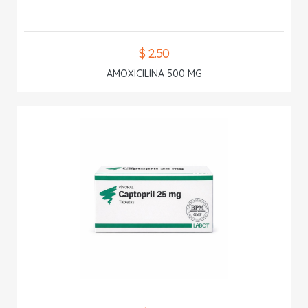
$ 2.50
AMOXICILINA 500 MG