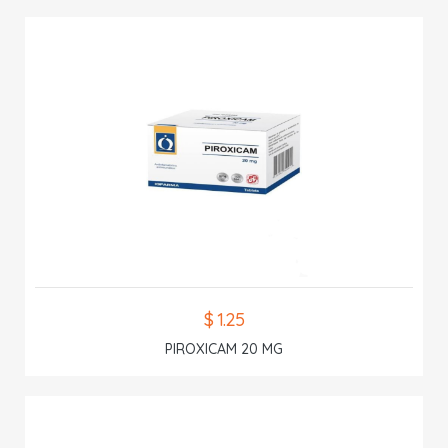
$ 1.25
PIROXICAM 20 MG