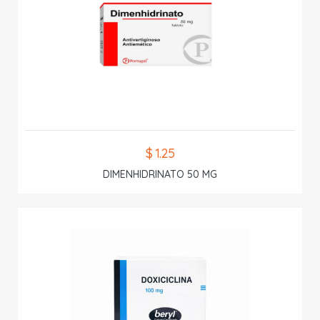
$ 1.25
DIMENHIDRINATO 50 MG