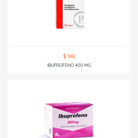
$ 1.48
IBUPROFENO 400 MG