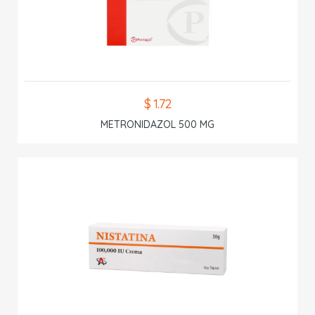
$ 1.72
METRONIDAZOL 500 MG