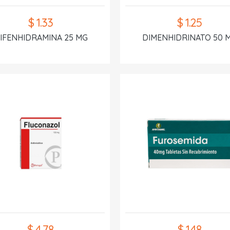
$ 1.33
$ 1.25
IFENHIDRAMINA 25 MG
DIMENHIDRINATO 50 
$ 4.78
$ 1.48