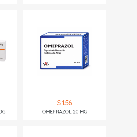
$ 1.56
0G
OMEPRAZOL 20 MG