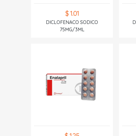
$ 1.01
DICLOFENACO SODICO
D
75MG/3ML
$ 1.25