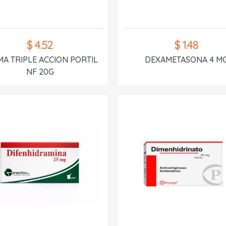
$ 4.52
$ 1.48
A TRIPLE ACCION PORTIL
DEXAMETASONA 4 M
NF 20G