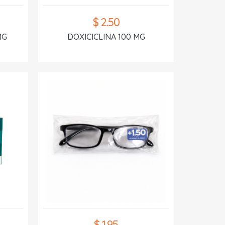
$ 2.50
MG
DOXICICLINA 100 MG
$ 1.95