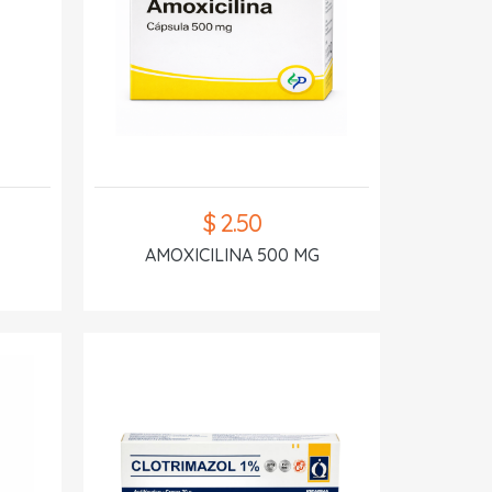
$ 2.50
AMOXICILINA 500 MG