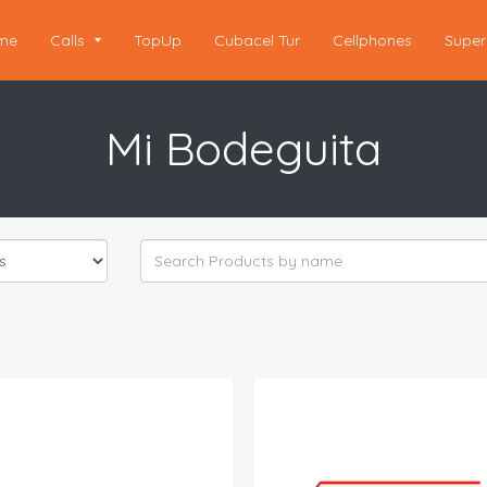
me
Calls
TopUp
Cubacel Tur
Cellphones
Super
Mi Bodeguita