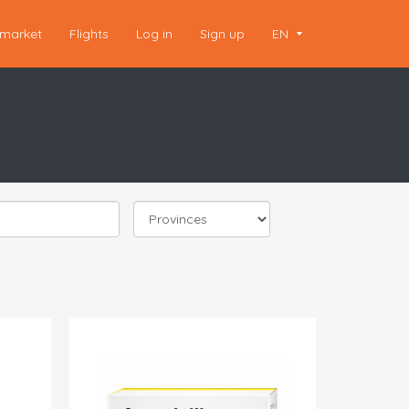
market
Flights
Log in
Sign up
EN