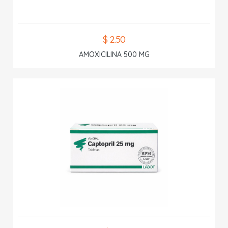
$ 2.50
AMOXICILINA 500 MG