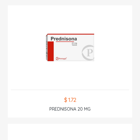
$ 1.72
PREDNISONA 20 MG