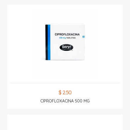
$ 2.50
CIPROFLOXACINA 500 MG