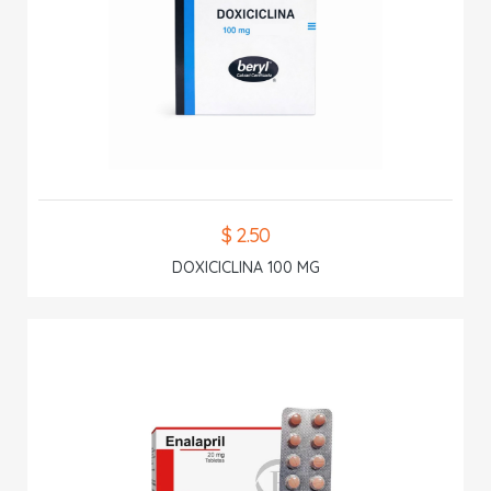
$ 2.50
DOXICICLINA 100 MG