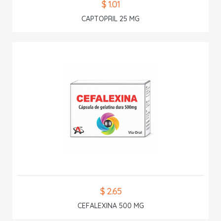
$ 1.01
CAPTOPRIL 25 MG
$ 2.65
CEFALEXINA 500 MG