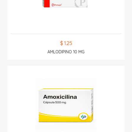
$ 1.25
AMLODIPINO 10 MG