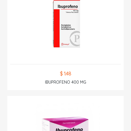
$ 1.48
IBUPROFENO 400 MG