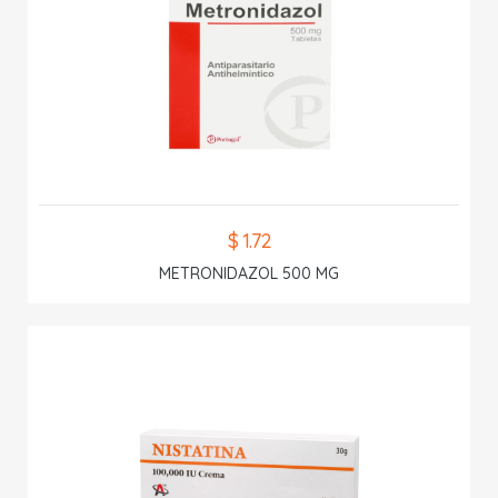
$ 1.72
METRONIDAZOL 500 MG