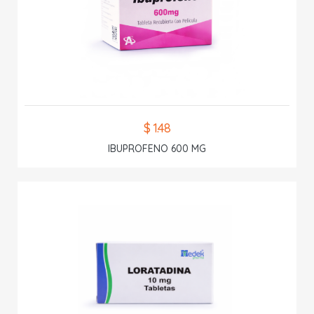
$ 1.48
IBUPROFENO 600 MG