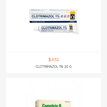
$ 4.52
CLOTRIMAZOL 1% 20 G