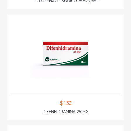
DICLOFENACO SODICO 75MG/3ML
$ 1.33
DIFENHIDRAMINA 25 MG