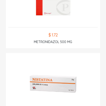
$ 1.72
METRONIDAZOL 500 MG