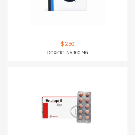
$ 2.50
DOXICICLINA 100 MG