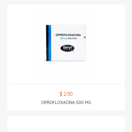
$ 2.50
CIPROFLOXACINA 500 MG