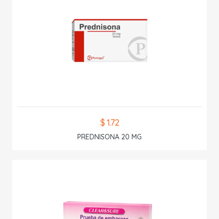
$ 1.72
PREDNISONA 20 MG