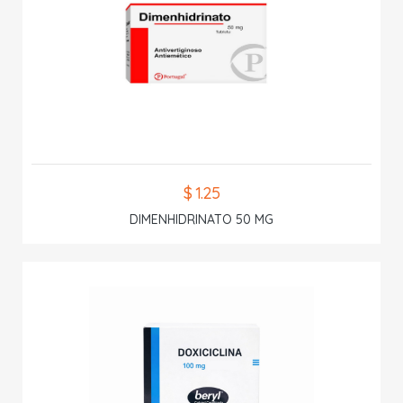
$ 1.25
DIMENHIDRINATO 50 MG