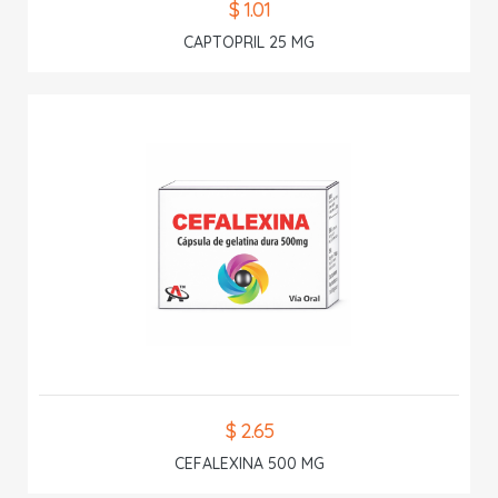
$ 1.01
CAPTOPRIL 25 MG
$ 2.65
CEFALEXINA 500 MG