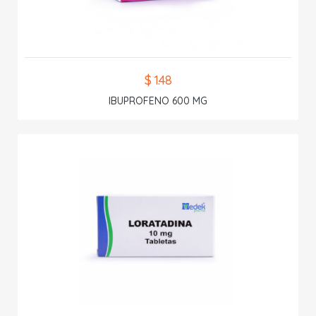
$ 1.48
IBUPROFENO 600 MG