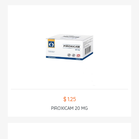
$ 1.25
PIROXICAM 20 MG