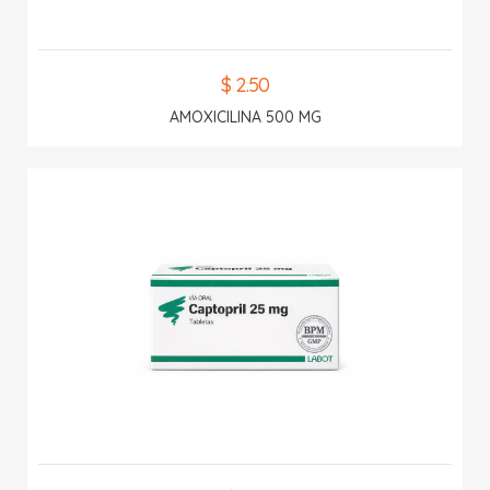
$ 2.50
AMOXICILINA 500 MG