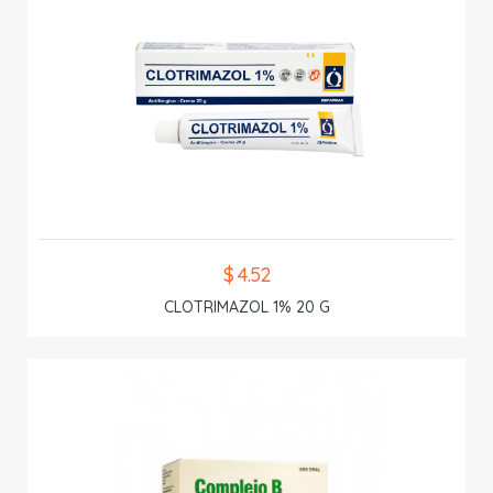
$ 4.52
CLOTRIMAZOL 1% 20 G