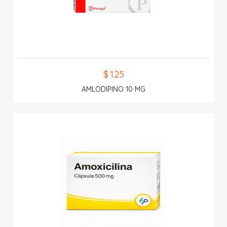
$ 1.25
AMLODIPINO 10 MG