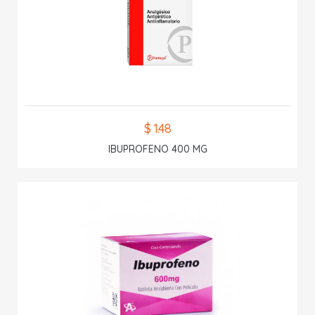
$ 1.48
IBUPROFENO 400 MG