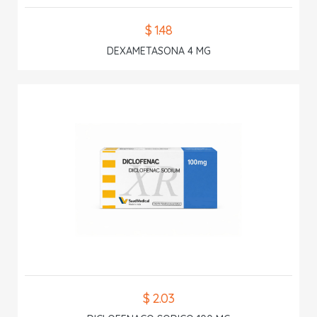
$ 1.48
DEXAMETASONA 4 MG
$ 2.03