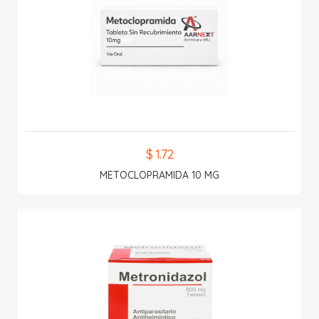
$ 1.72
METOCLOPRAMIDA 10 MG