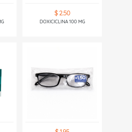
$ 2.50
MG
DOXICICLINA 100 MG
$ 1.95