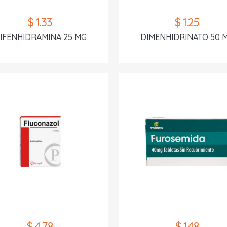
$ 1.33
$ 1.25
IFENHIDRAMINA 25 MG
DIMENHIDRINATO 50 
$ 4.78
$ 1.48