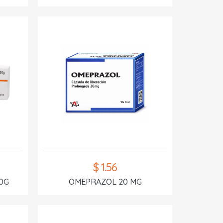
$ 1.56
0G
OMEPRAZOL 20 MG