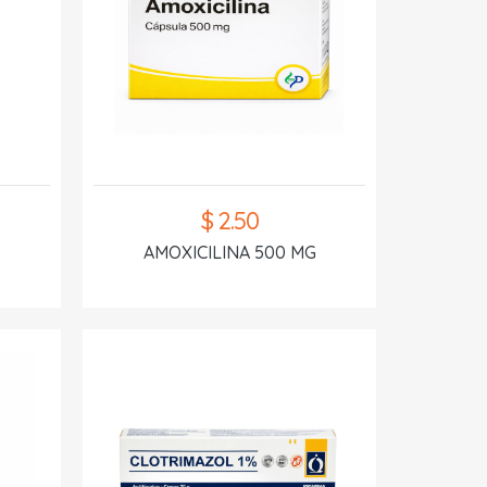
$ 2.50
AMOXICILINA 500 MG