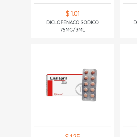
$ 1.01
DICLOFENACO SODICO
D
75MG/3ML
$ 1.25