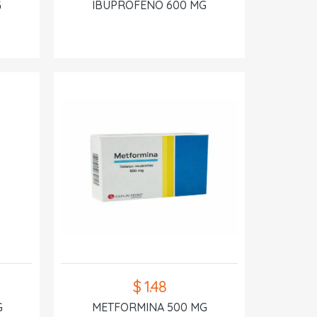
G
IBUPROFENO 600 MG
$ 1.48
G
METFORMINA 500 MG