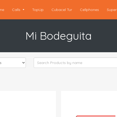
me
Calls
TopUp
Cubacel Tur
Cellphones
Super
Mi Bodeguita