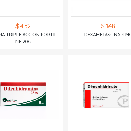
$ 4.52
$ 1.48
A TRIPLE ACCION PORTIL
DEXAMETASONA 4 M
NF 20G