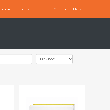
market
Flights
Log in
Sign up
EN