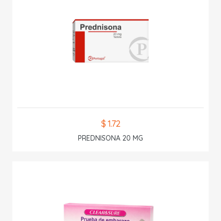
$ 1.72
PREDNISONA 20 MG