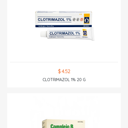
$ 4.52
CLOTRIMAZOL 1% 20 G