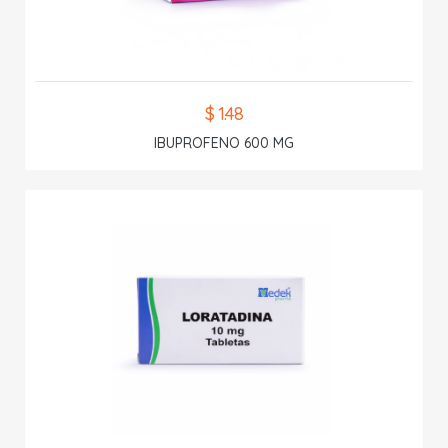
$ 1.48
IBUPROFENO 600 MG