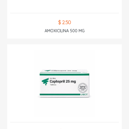
$ 2.50
AMOXICILINA 500 MG