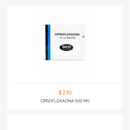
$ 2.50
CIPROFLOXACINA 500 MG