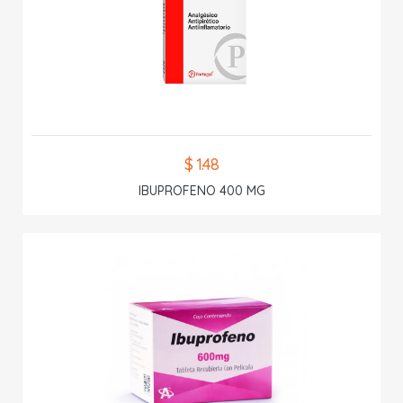
$ 1.48
IBUPROFENO 400 MG