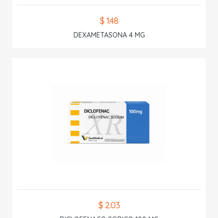
$ 1.48
DEXAMETASONA 4 MG
$ 2.03