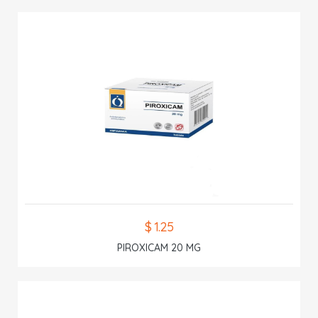
$ 1.25
PIROXICAM 20 MG