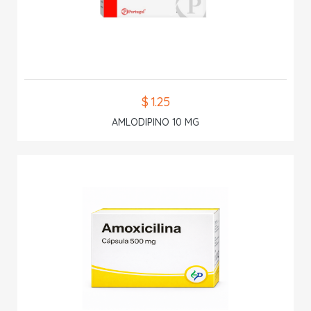
$ 1.25
AMLODIPINO 10 MG