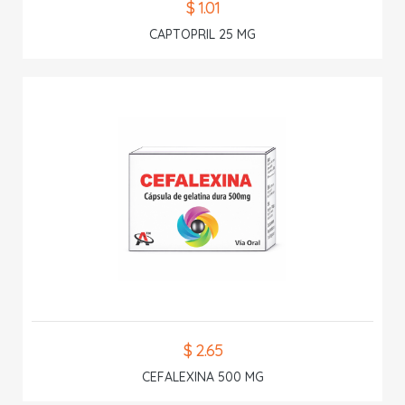
$ 1.01
CAPTOPRIL 25 MG
$ 2.65
CEFALEXINA 500 MG