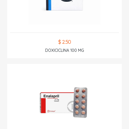
$ 2.50
DOXICICLINA 100 MG