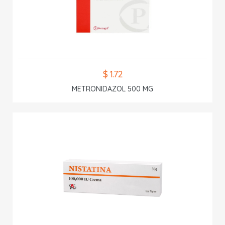
$ 1.72
METRONIDAZOL 500 MG