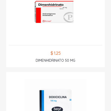
$ 1.25
DIMENHIDRINATO 50 MG