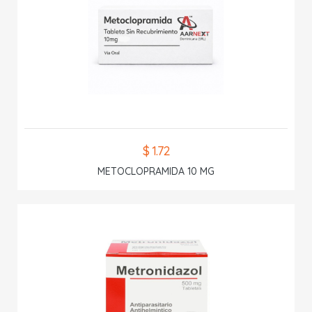
$ 1.72
METOCLOPRAMIDA 10 MG