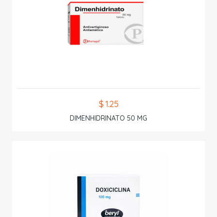
$ 1.25
DIMENHIDRINATO 50 MG