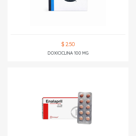
$ 2.50
DOXICICLINA 100 MG