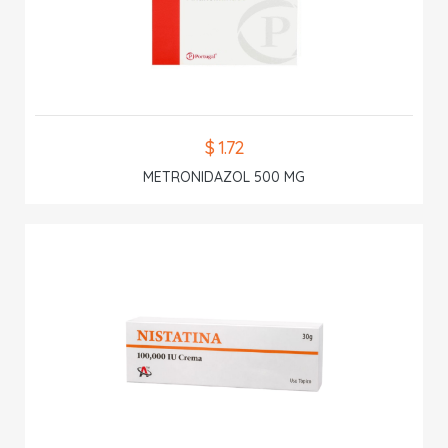
$ 1.72
METRONIDAZOL 500 MG