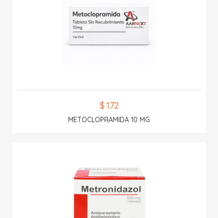
$ 1.72
METOCLOPRAMIDA 10 MG