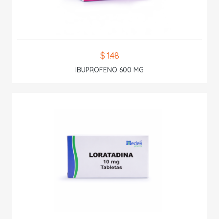
$ 1.48
IBUPROFENO 600 MG