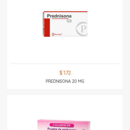
$ 1.72
PREDNISONA 20 MG