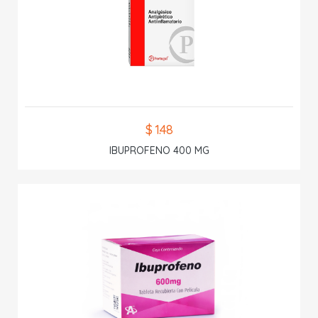
$ 1.48
IBUPROFENO 400 MG