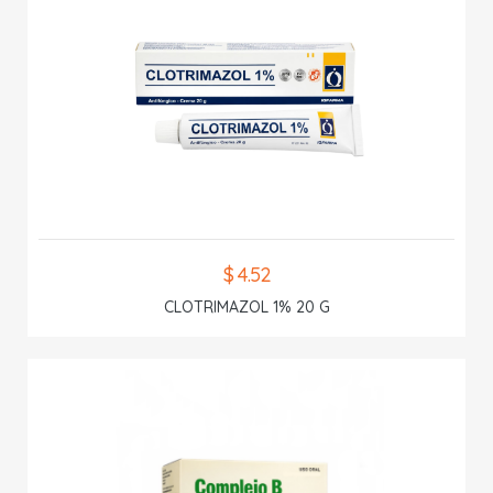
$ 4.52
CLOTRIMAZOL 1% 20 G