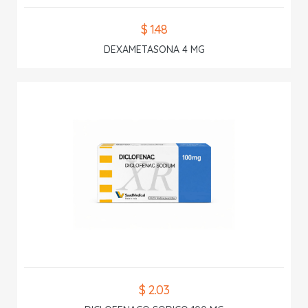
$ 1.48
DEXAMETASONA 4 MG
$ 2.03