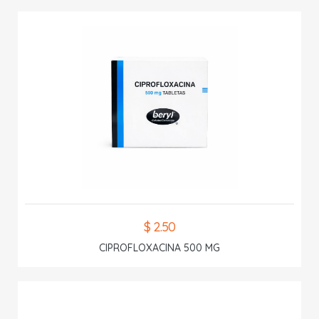
$ 2.50
CIPROFLOXACINA 500 MG