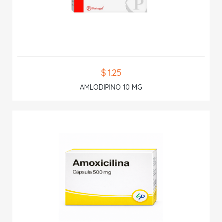
$ 1.25
AMLODIPINO 10 MG