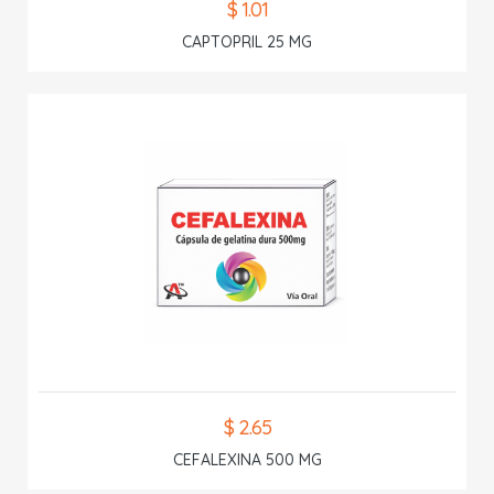
$ 1.01
CAPTOPRIL 25 MG
$ 2.65
CEFALEXINA 500 MG