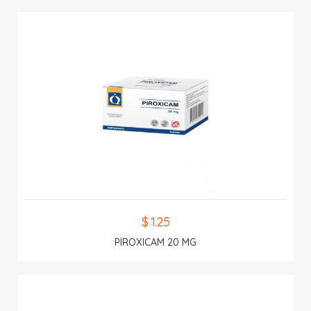
$ 1.25
PIROXICAM 20 MG