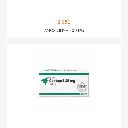
$ 2.50
AMOXICILINA 500 MG