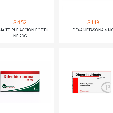
$ 4.52
$ 1.48
A TRIPLE ACCION PORTIL
DEXAMETASONA 4 M
NF 20G