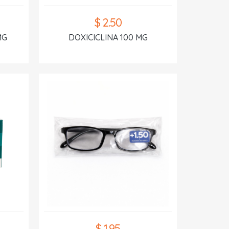
$ 2.50
MG
DOXICICLINA 100 MG
$ 1.95