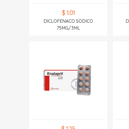
$ 1.01
DICLOFENACO SODICO
D
75MG/3ML
$ 1.25