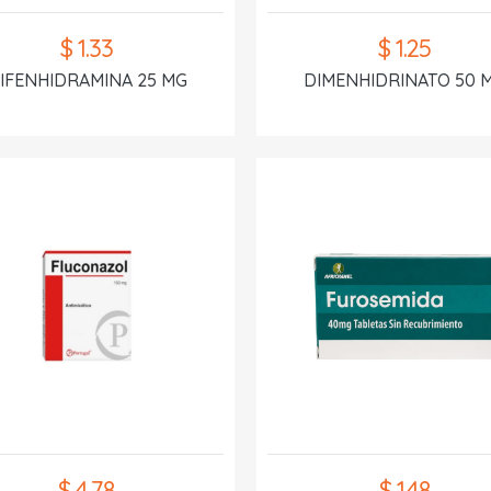
$ 1.33
$ 1.25
IFENHIDRAMINA 25 MG
DIMENHIDRINATO 50 
$ 4.78
$ 1.48