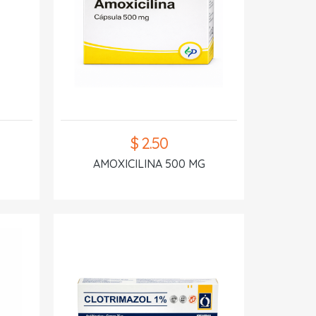
$ 2.50
AMOXICILINA 500 MG