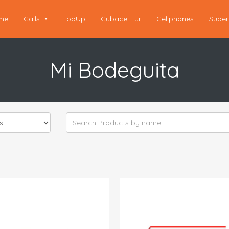
me
Calls
TopUp
Cubacel Tur
Cellphones
Super
Mi Bodeguita