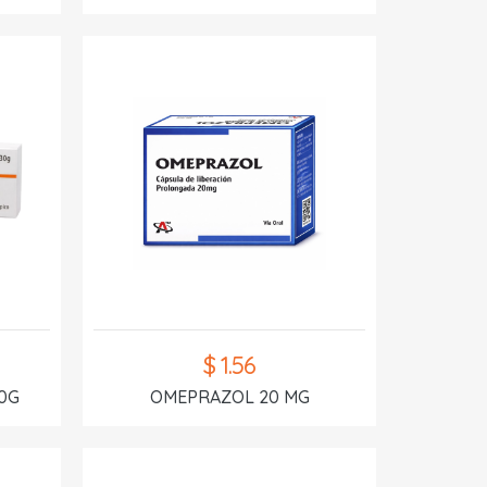
$ 1.56
0G
OMEPRAZOL 20 MG