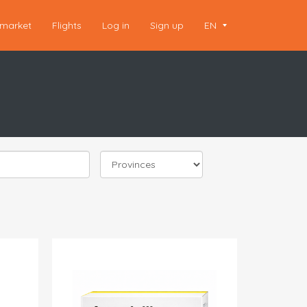
market
Flights
Log in
Sign up
EN