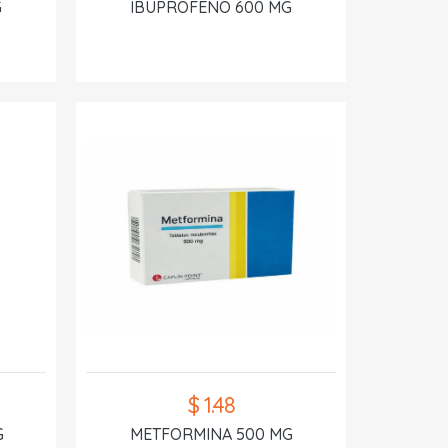
G
IBUPROFENO 600 MG
$ 1.48
G
METFORMINA 500 MG