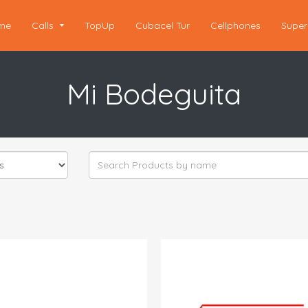
me
Calls
TopUp
Cubacel Tur
Cellphones
Super
Mi Bodeguita