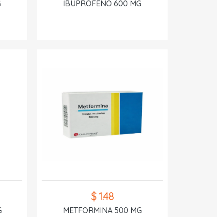
G
IBUPROFENO 600 MG
$ 1.48
G
METFORMINA 500 MG