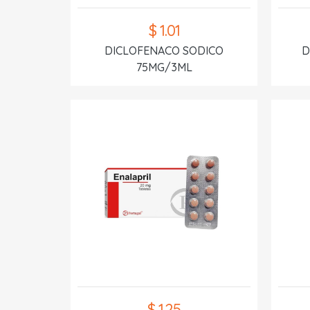
$ 1.01
DICLOFENACO SODICO
D
75MG/3ML
$ 1.25