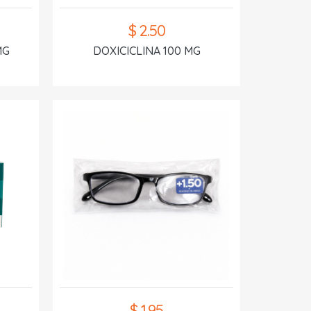
$ 2.50
MG
DOXICICLINA 100 MG
$ 1.95