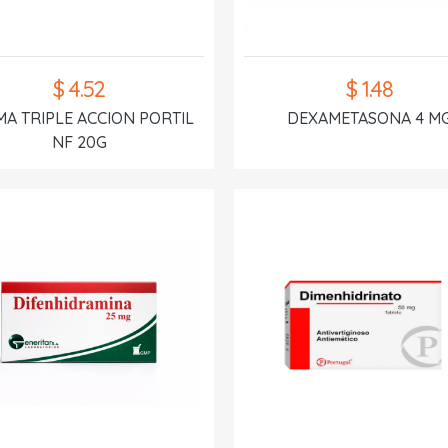
$ 4.52
$ 1.48
A TRIPLE ACCION PORTIL
DEXAMETASONA 4 M
NF 20G