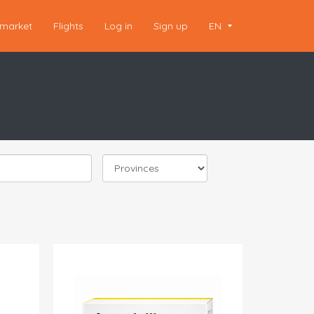
market
Flights
Log in
Sign up
EN