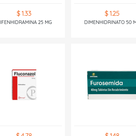
$ 1.33
$ 1.25
IFENHIDRAMINA 25 MG
DIMENHIDRINATO 50 
$ 4.78
$ 1.48