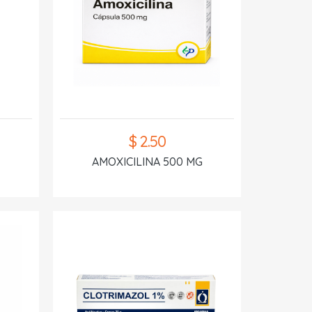
$ 2.50
AMOXICILINA 500 MG