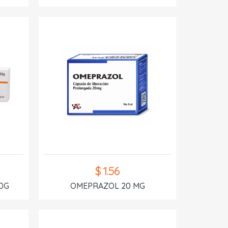
$ 1.56
0G
OMEPRAZOL 20 MG