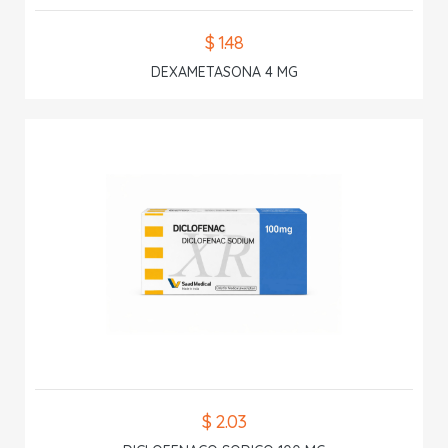
$ 1.48
DEXAMETASONA 4 MG
$ 2.03