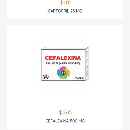
$ 1.01
CAPTOPRIL 25 MG
$ 2.65
CEFALEXINA 500 MG