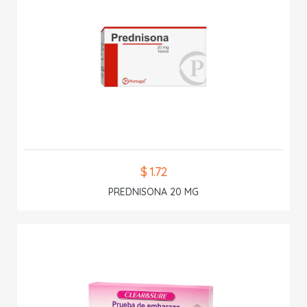
$ 1.72
PREDNISONA 20 MG