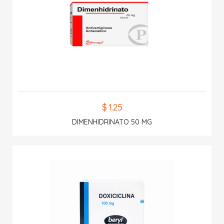
$ 1.25
DIMENHIDRINATO 50 MG