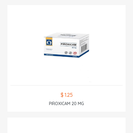
$ 1.25
PIROXICAM 20 MG