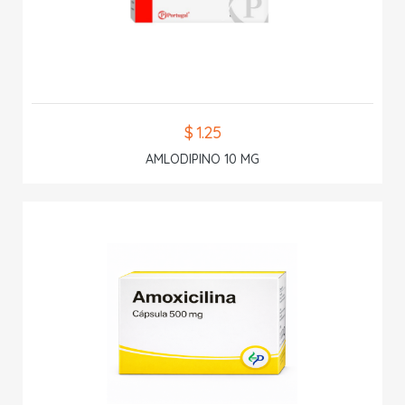
$ 1.25
AMLODIPINO 10 MG