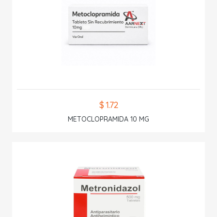
$ 1.72
METOCLOPRAMIDA 10 MG