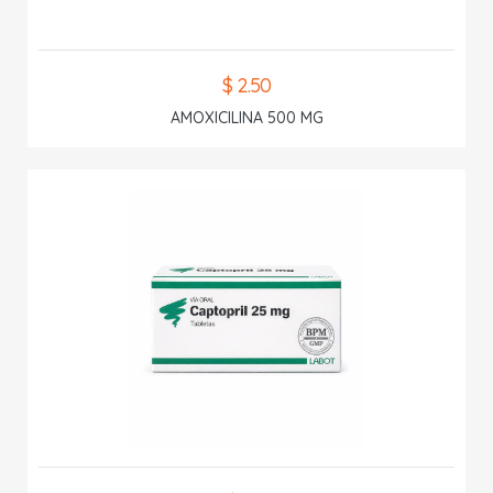
$ 2.50
AMOXICILINA 500 MG