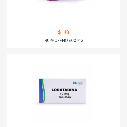
$ 1.48
IBUPROFENO 600 MG