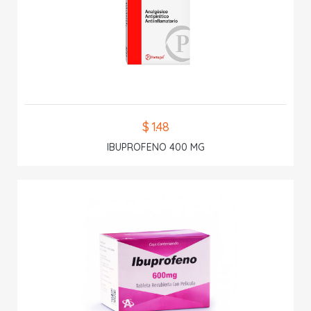
$ 1.48
IBUPROFENO 400 MG