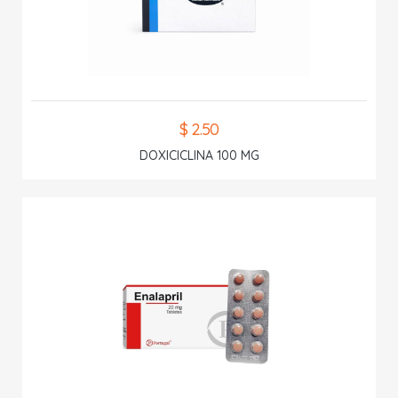
$ 2.50
DOXICICLINA 100 MG