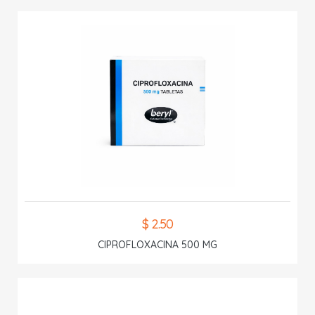
$ 2.50
CIPROFLOXACINA 500 MG