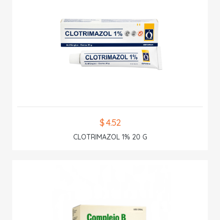
$ 4.52
CLOTRIMAZOL 1% 20 G