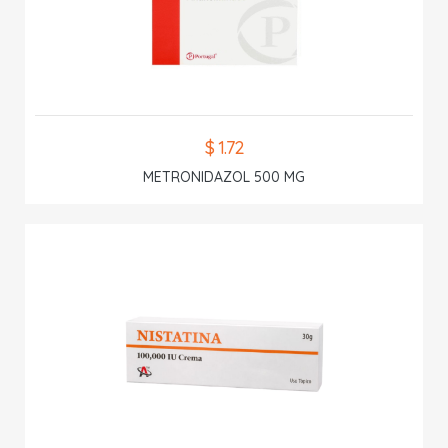
$ 1.72
METRONIDAZOL 500 MG