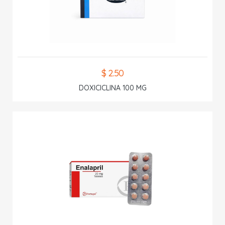
$ 2.50
DOXICICLINA 100 MG