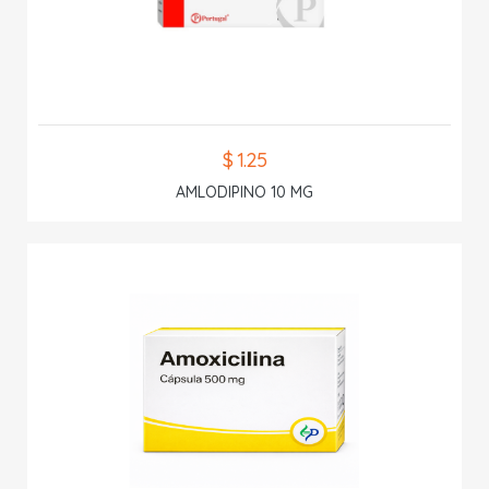
$ 1.25
AMLODIPINO 10 MG