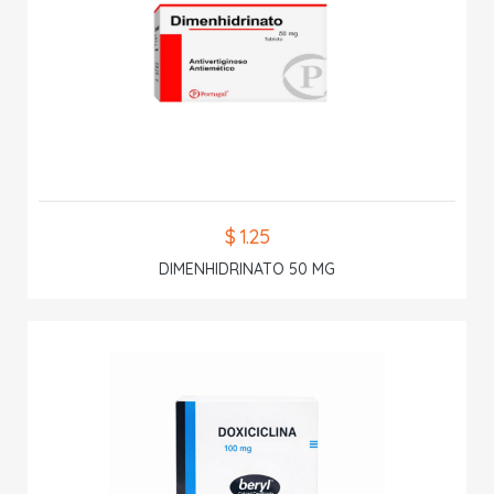
$ 1.25
DIMENHIDRINATO 50 MG