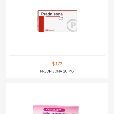
$ 1.72
PREDNISONA 20 MG