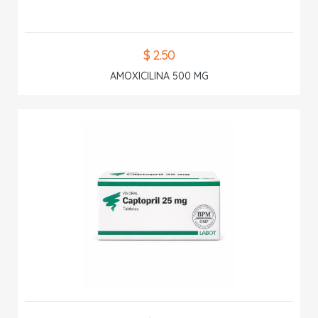
$ 2.50
AMOXICILINA 500 MG