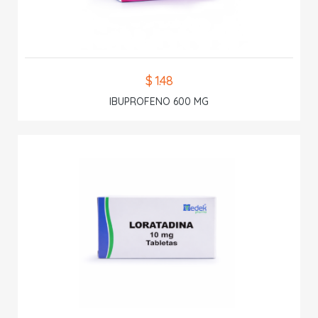
$ 1.48
IBUPROFENO 600 MG