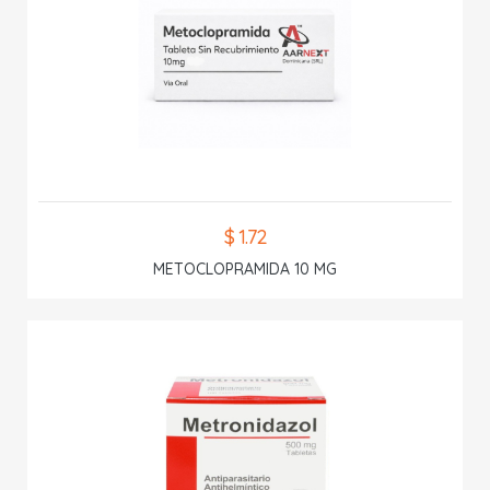
$ 1.72
METOCLOPRAMIDA 10 MG