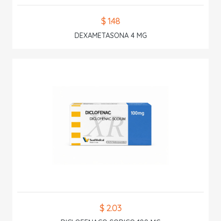
$ 1.48
DEXAMETASONA 4 MG
$ 2.03