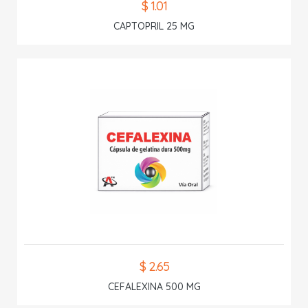
$ 1.01
CAPTOPRIL 25 MG
$ 2.65
CEFALEXINA 500 MG