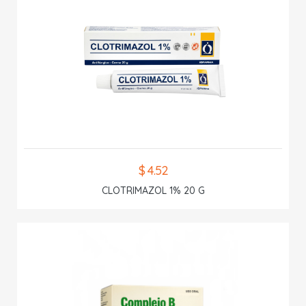
$ 4.52
CLOTRIMAZOL 1% 20 G