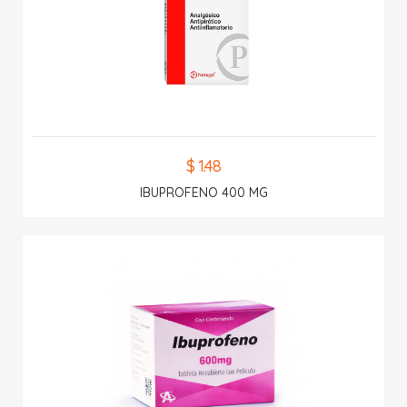
$ 1.48
IBUPROFENO 400 MG