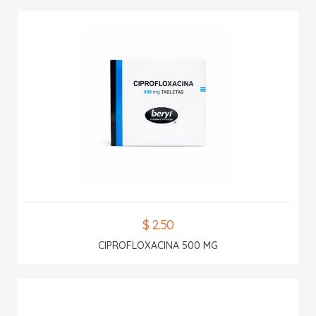
$ 2.50
CIPROFLOXACINA 500 MG