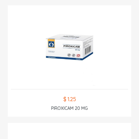
$ 1.25
PIROXICAM 20 MG