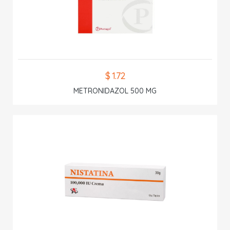
$ 1.72
METRONIDAZOL 500 MG