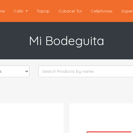
me
Calls
TopUp
Cubacel Tur
Cellphones
Super
Mi Bodeguita