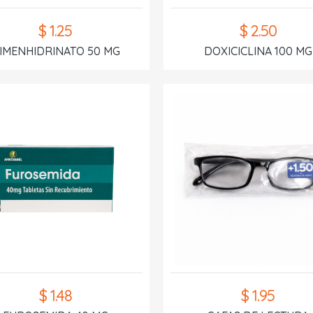
$ 1.25
$ 2.50
IMENHIDRINATO 50 MG
DOXICICLINA 100 MG
$ 1.48
$ 1.95