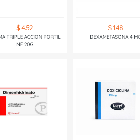
$ 4.52
$ 1.48
A TRIPLE ACCION PORTIL
DEXAMETASONA 4 M
NF 20G