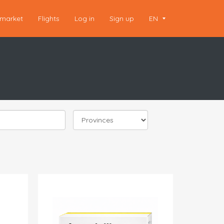
market
Flights
Log in
Sign up
EN