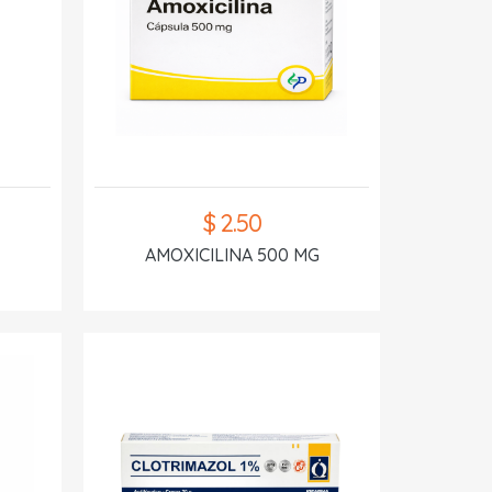
$ 2.50
AMOXICILINA 500 MG