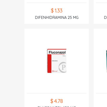
$ 1.33
DIFENHIDRAMINA 25 MG
D
$ 4.78