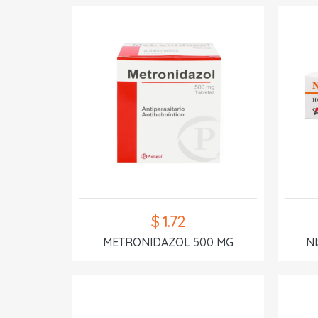
$ 1.72
METRONIDAZOL 500 MG
N