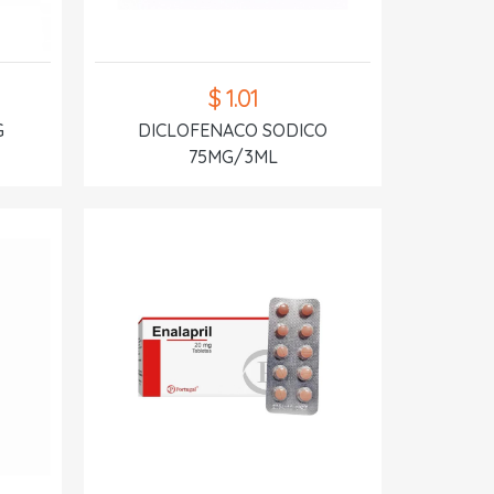
$ 1.01
G
DICLOFENACO SODICO
75MG/3ML