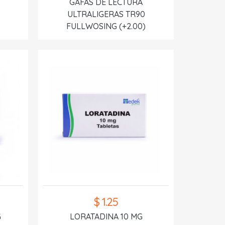
GAFAS DE LECTURA
ULTRALIGERAS TR90
FULLWOSING (+2.00)
$ 1.25
G
LORATADINA 10 MG