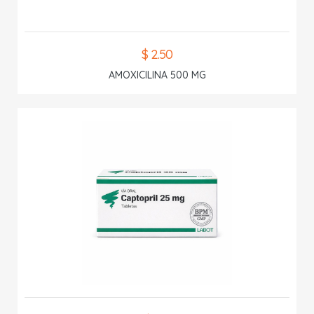
$ 2.50
AMOXICILINA 500 MG