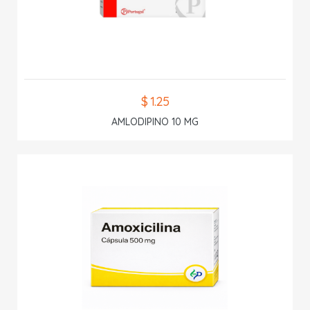
$ 1.25
AMLODIPINO 10 MG