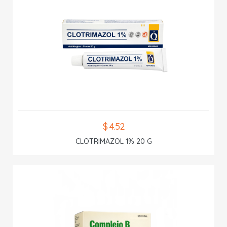
$ 4.52
CLOTRIMAZOL 1% 20 G