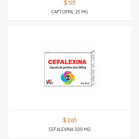
$ 1.01
CAPTOPRIL 25 MG
$ 2.65
CEFALEXINA 500 MG