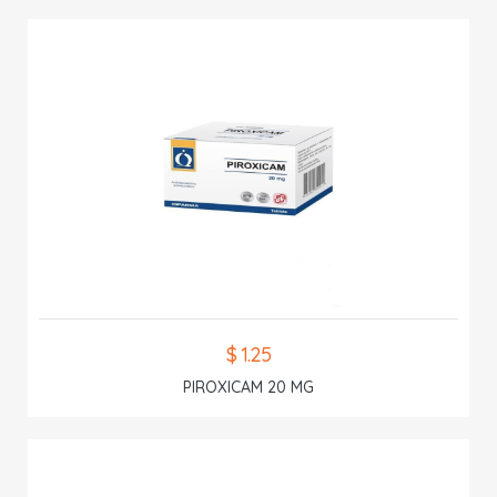
$ 1.25
PIROXICAM 20 MG