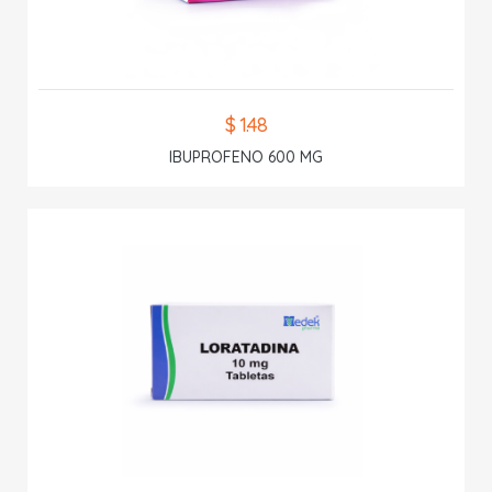
$ 1.48
IBUPROFENO 600 MG