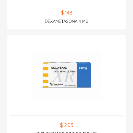
$ 1.48
DEXAMETASONA 4 MG
$ 2.03