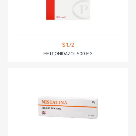
$ 1.72
METRONIDAZOL 500 MG