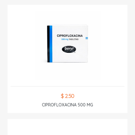
$ 2.50
CIPROFLOXACINA 500 MG