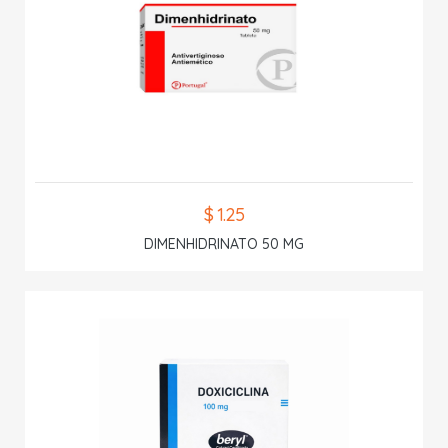
$ 1.25
DIMENHIDRINATO 50 MG