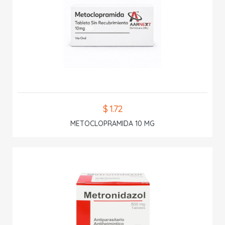
$ 1.72
METOCLOPRAMIDA 10 MG