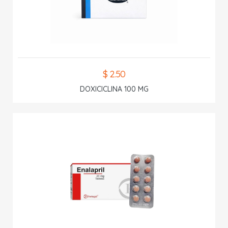
$ 2.50
DOXICICLINA 100 MG