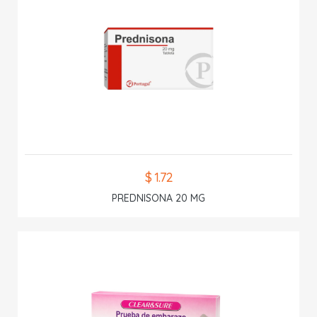
$ 1.72
PREDNISONA 20 MG