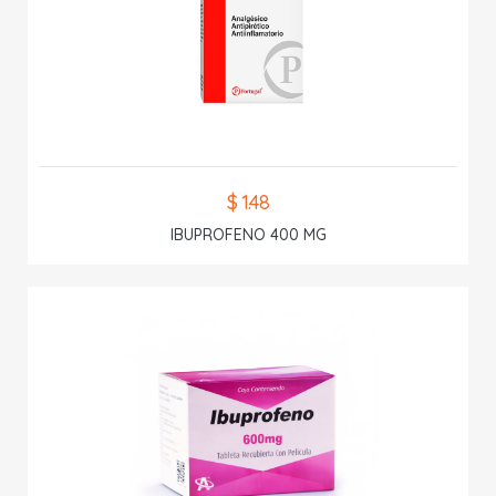
$ 1.48
IBUPROFENO 400 MG