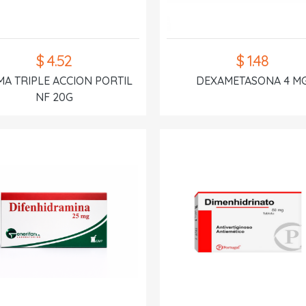
$ 4.52
$ 1.48
A TRIPLE ACCION PORTIL
DEXAMETASONA 4 M
NF 20G