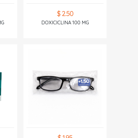
$ 2.50
MG
DOXICICLINA 100 MG
$ 1.95