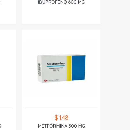
G
IBUPROFENO 600 MG
$ 1.48
G
METFORMINA 500 MG