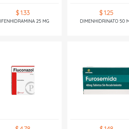
$ 1.33
$ 1.25
IFENHIDRAMINA 25 MG
DIMENHIDRINATO 50 
$ 4.78
$ 1.48