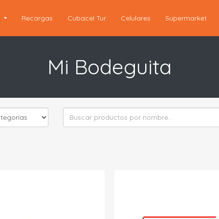
s
Recargas
Cubacel Tur
Celulares
Supermarket
Mi Bodeguita