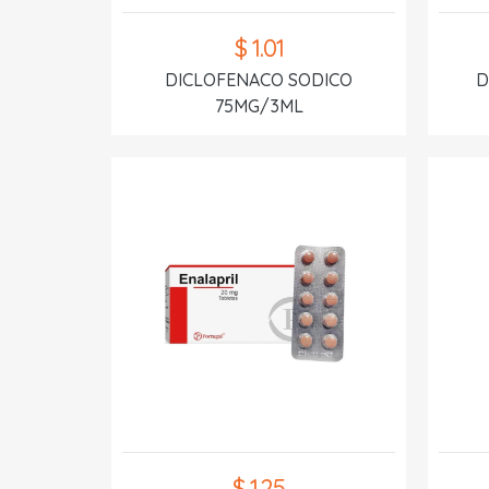
$ 1.01
DICLOFENACO SODICO
D
75MG/3ML
$ 1.25