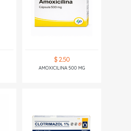
$ 2.50
AMOXICILINA 500 MG