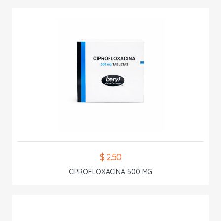
$ 2.50
CIPROFLOXACINA 500 MG