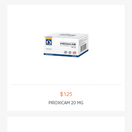
$ 1.25
PIROXICAM 20 MG