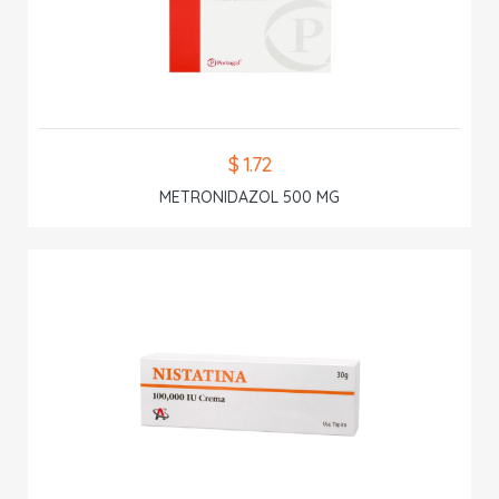
$ 1.72
METRONIDAZOL 500 MG