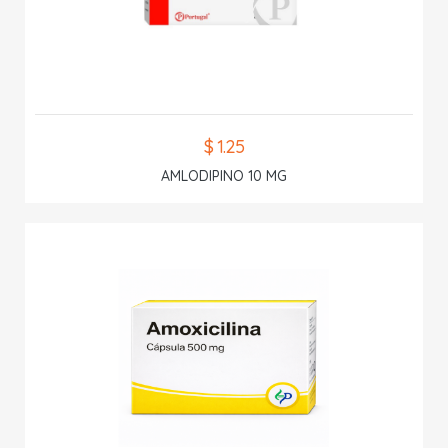
$ 1.25
AMLODIPINO 10 MG