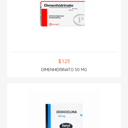
$ 1.25
DIMENHIDRINATO 50 MG