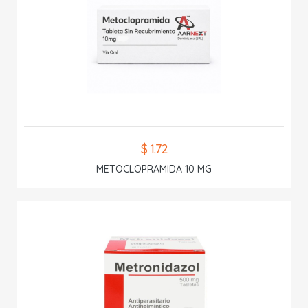
$ 1.72
METOCLOPRAMIDA 10 MG