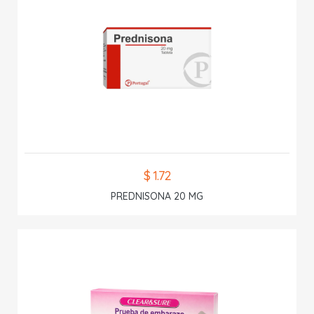
$ 1.72
PREDNISONA 20 MG