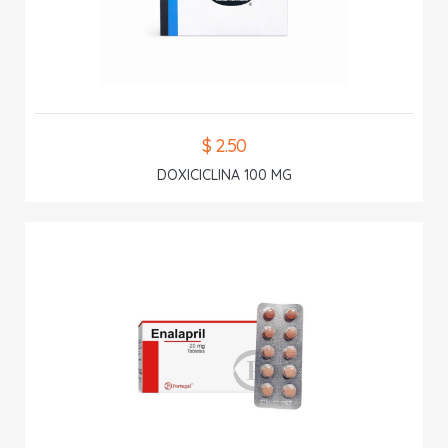
$ 2.50
DOXICICLINA 100 MG