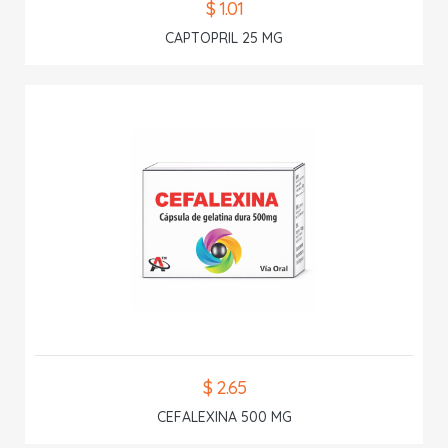
$ 1.01
CAPTOPRIL 25 MG
$ 2.65
CEFALEXINA 500 MG