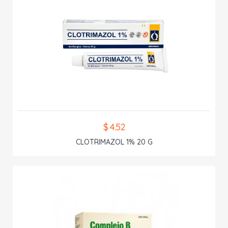
$ 4.52
CLOTRIMAZOL 1% 20 G