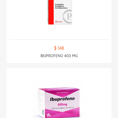
$ 1.48
IBUPROFENO 400 MG