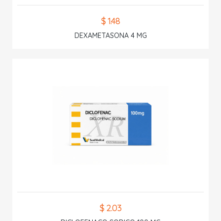
$ 1.48
DEXAMETASONA 4 MG
$ 2.03