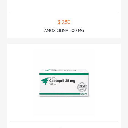
$ 2.50
AMOXICILINA 500 MG