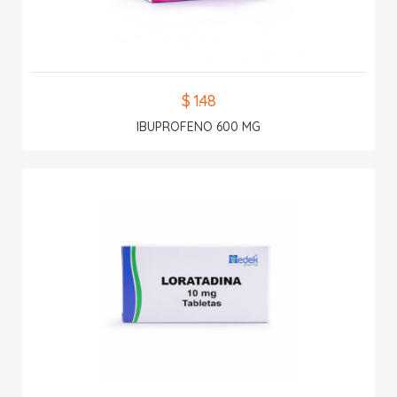
$ 1.48
IBUPROFENO 600 MG