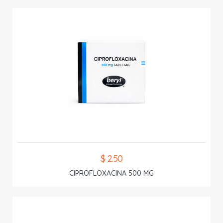
$ 2.50
CIPROFLOXACINA 500 MG