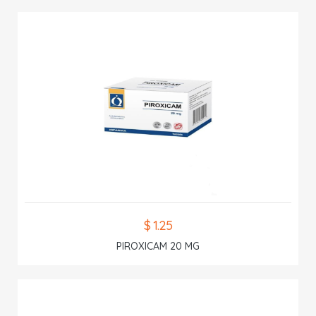
$ 1.25
PIROXICAM 20 MG