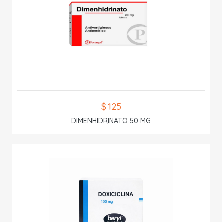
$ 1.25
DIMENHIDRINATO 50 MG