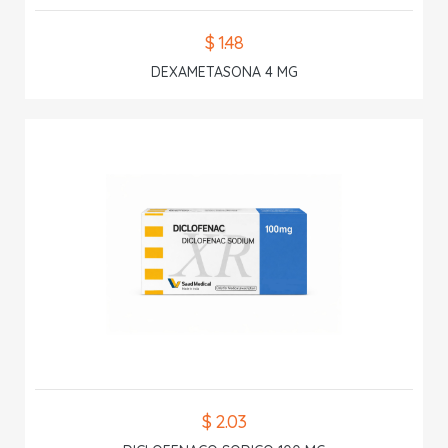
$ 1.48
DEXAMETASONA 4 MG
$ 2.03