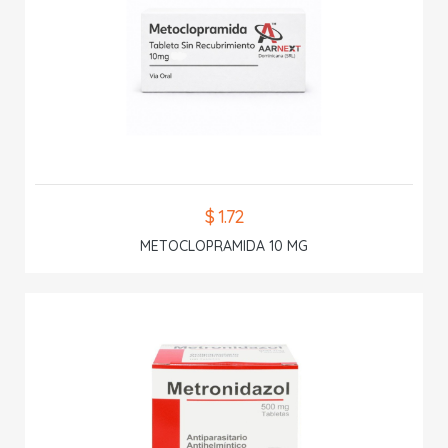
$ 1.72
METOCLOPRAMIDA 10 MG