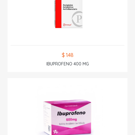
$ 1.48
IBUPROFENO 400 MG