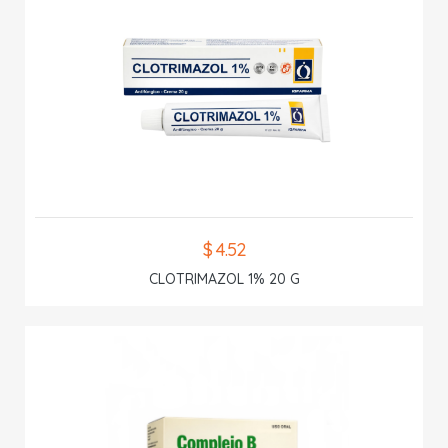
$ 4.52
CLOTRIMAZOL 1% 20 G