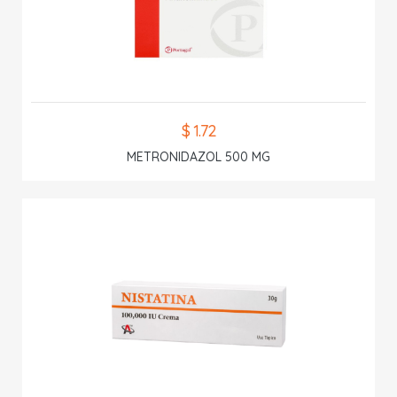
$ 1.72
METRONIDAZOL 500 MG