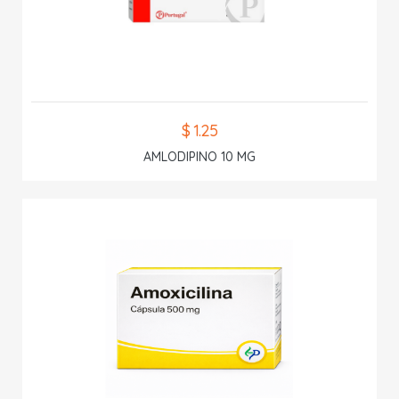
$ 1.25
AMLODIPINO 10 MG