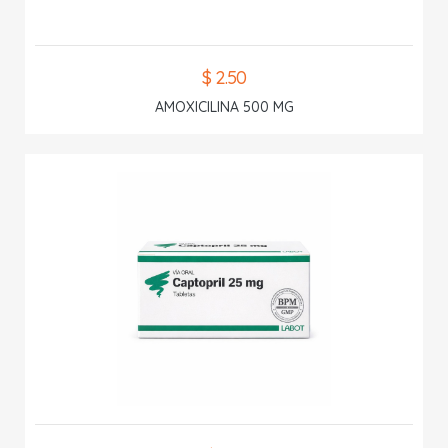
$ 2.50
AMOXICILINA 500 MG