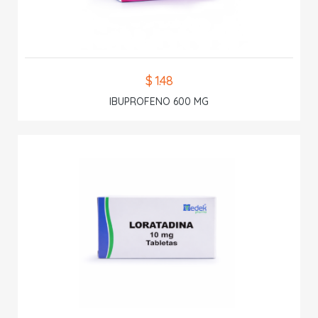
$ 1.48
IBUPROFENO 600 MG