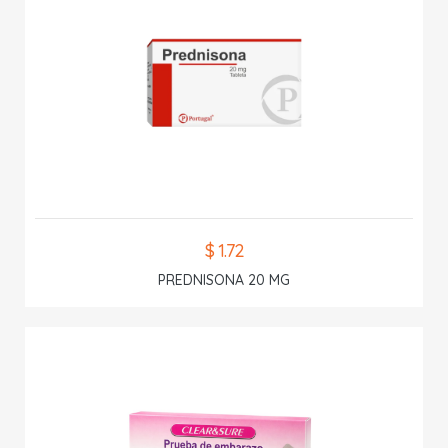
$ 1.72
PREDNISONA 20 MG