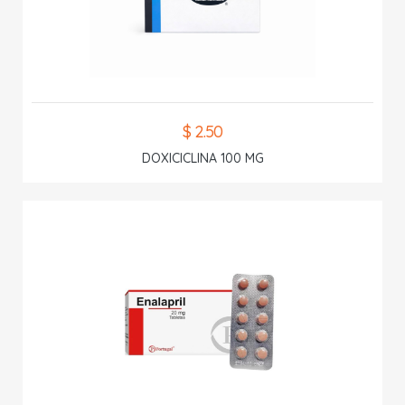
$ 2.50
DOXICICLINA 100 MG