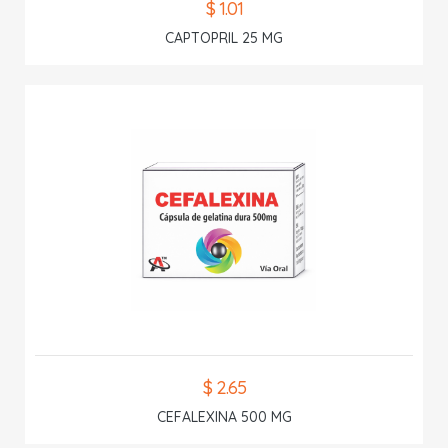
$ 1.01
CAPTOPRIL 25 MG
$ 2.65
CEFALEXINA 500 MG