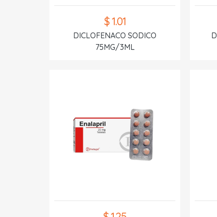
$ 1.01
DICLOFENACO SODICO
D
75MG/3ML
$ 1.25