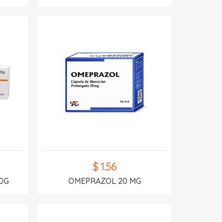
$ 1.56
0G
OMEPRAZOL 20 MG