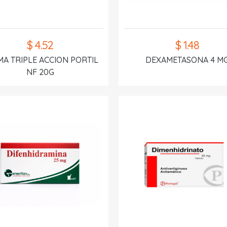
$ 4.52
$ 1.48
A TRIPLE ACCION PORTIL
DEXAMETASONA 4 M
NF 20G