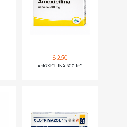
$ 2.50
AMOXICILINA 500 MG