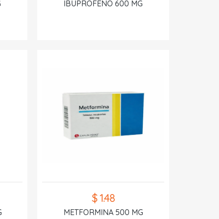
G
IBUPROFENO 600 MG
$ 1.48
G
METFORMINA 500 MG