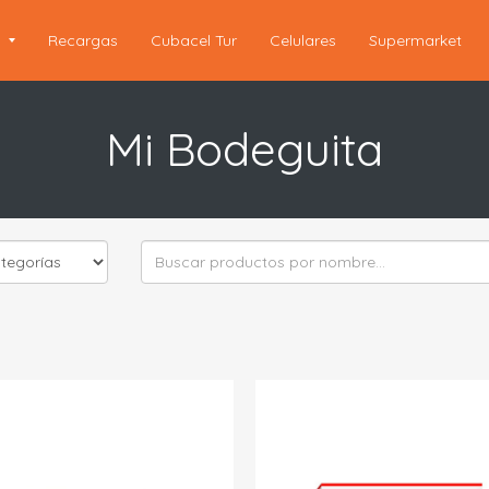
s
Recargas
Cubacel Tur
Celulares
Supermarket
Mi Bodeguita