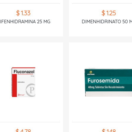
$ 1.33
$ 1.25
IFENHIDRAMINA 25 MG
DIMENHIDRINATO 50 
$ 4.78
$ 1.48