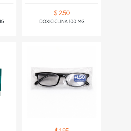
$ 2.50
MG
DOXICICLINA 100 MG
$ 1.95