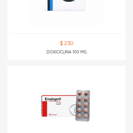
$ 2.50
DOXICICLINA 100 MG