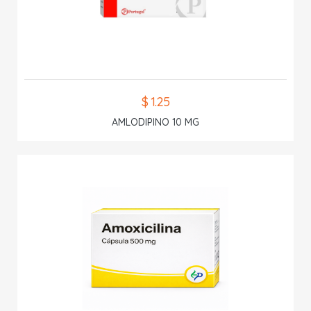
$ 1.25
AMLODIPINO 10 MG