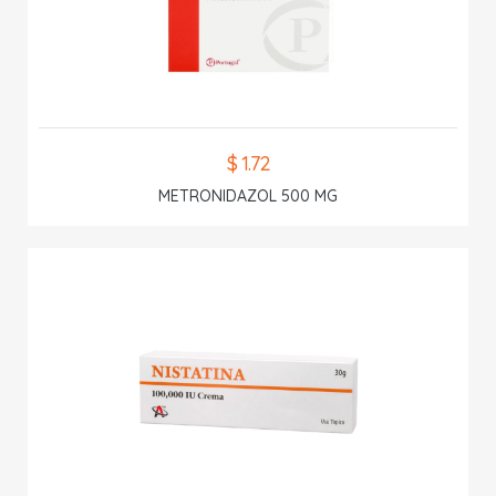
$ 1.72
METRONIDAZOL 500 MG