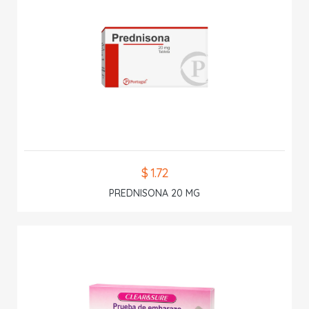
$ 1.72
PREDNISONA 20 MG