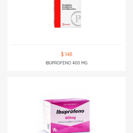
$ 1.48
IBUPROFENO 400 MG