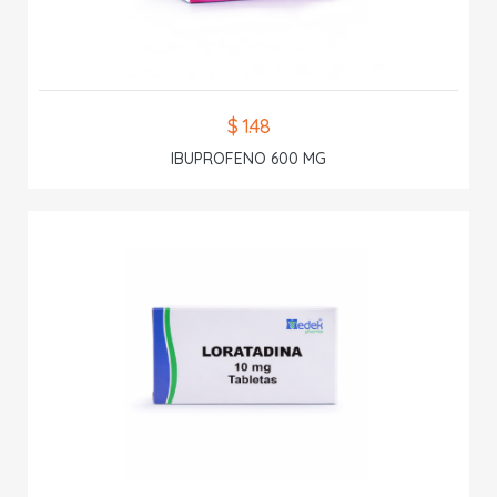
$ 1.48
IBUPROFENO 600 MG