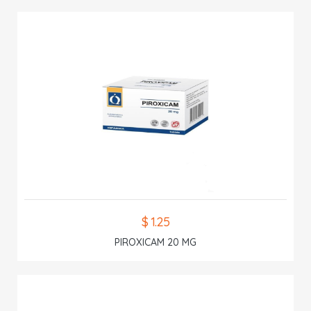
$ 1.25
PIROXICAM 20 MG