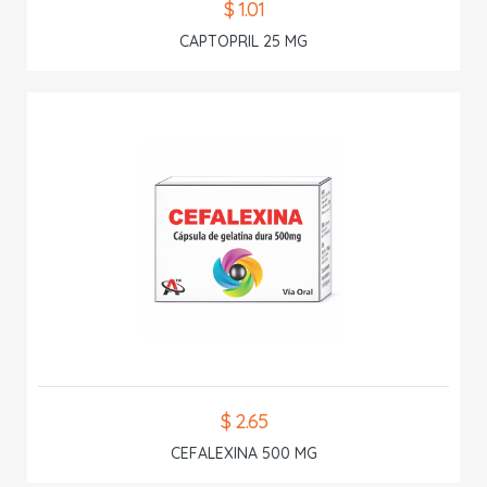
$ 1.01
CAPTOPRIL 25 MG
$ 2.65
CEFALEXINA 500 MG