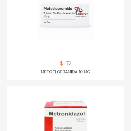
$ 1.72
METOCLOPRAMIDA 10 MG