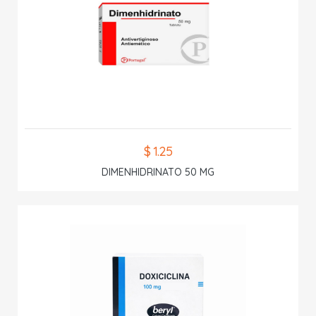
$ 1.25
DIMENHIDRINATO 50 MG