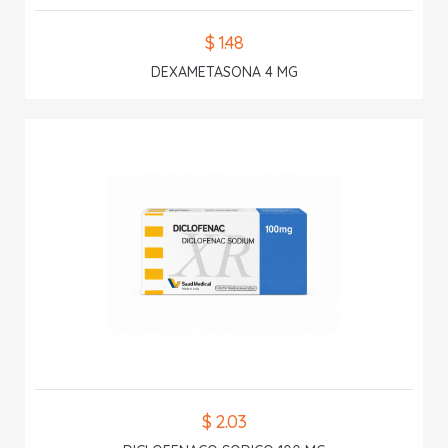
$ 1.48
DEXAMETASONA 4 MG
$ 2.03