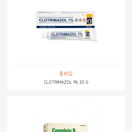
$ 4.52
CLOTRIMAZOL 1% 20 G