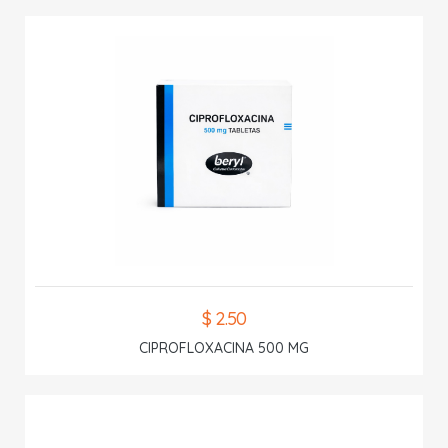
$ 2.50
CIPROFLOXACINA 500 MG