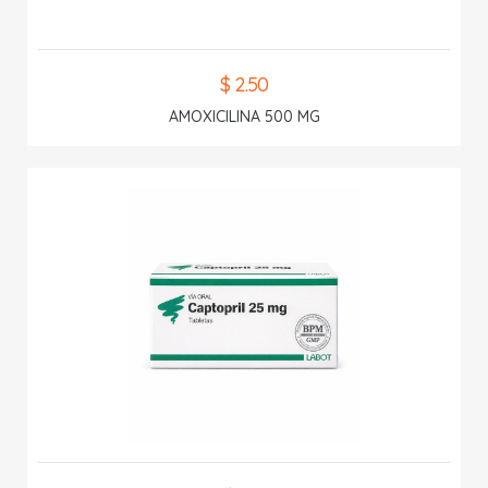
$ 2.50
AMOXICILINA 500 MG