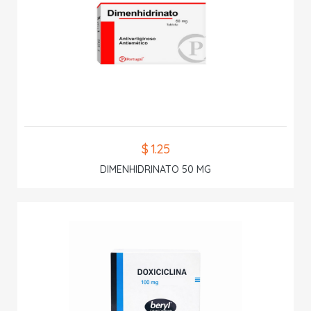
$ 1.25
DIMENHIDRINATO 50 MG