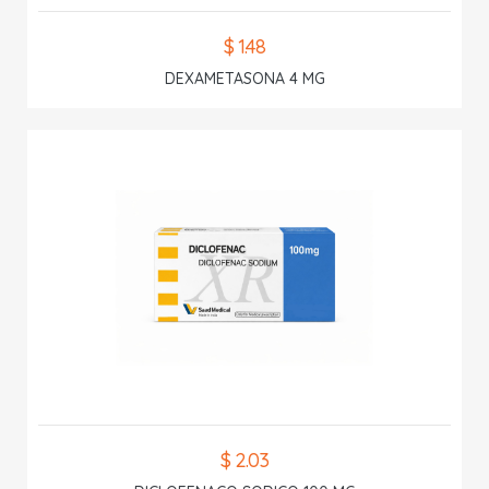
$ 1.48
DEXAMETASONA 4 MG
$ 2.03