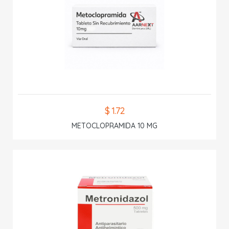
$ 1.72
METOCLOPRAMIDA 10 MG