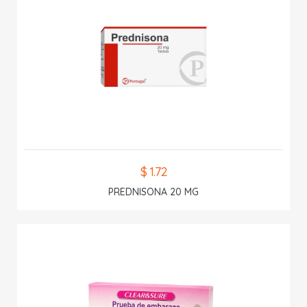
$ 1.72
PREDNISONA 20 MG