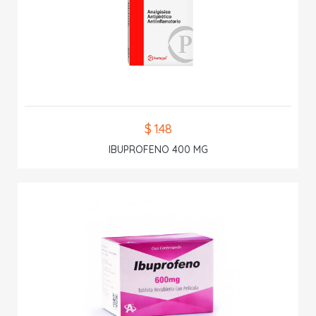
$ 1.48
IBUPROFENO 400 MG