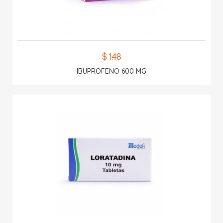
$ 1.48
IBUPROFENO 600 MG