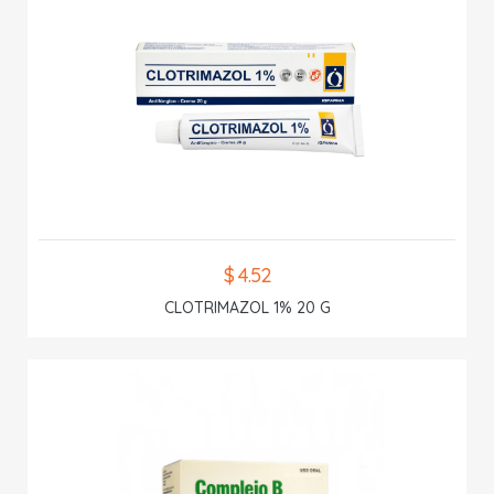
$ 4.52
CLOTRIMAZOL 1% 20 G