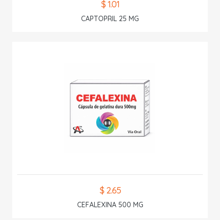
$ 1.01
CAPTOPRIL 25 MG
$ 2.65
CEFALEXINA 500 MG