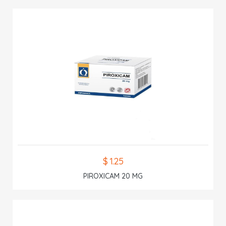
$ 1.25
PIROXICAM 20 MG