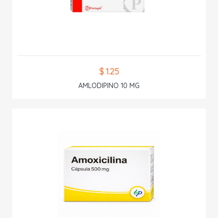
$ 1.25
AMLODIPINO 10 MG