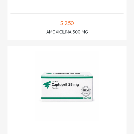
$ 2.50
AMOXICILINA 500 MG