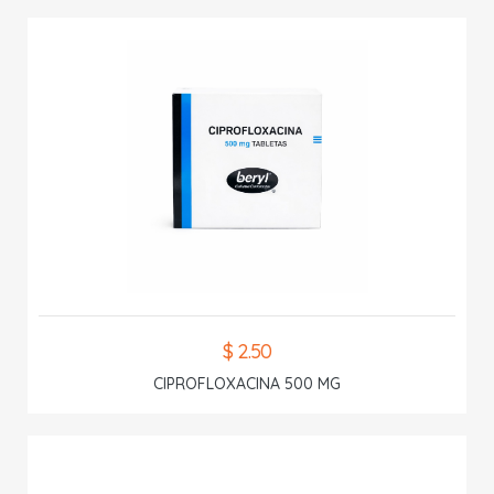
$ 2.50
CIPROFLOXACINA 500 MG