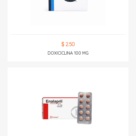
$ 2.50
DOXICICLINA 100 MG