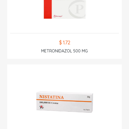
$ 1.72
METRONIDAZOL 500 MG