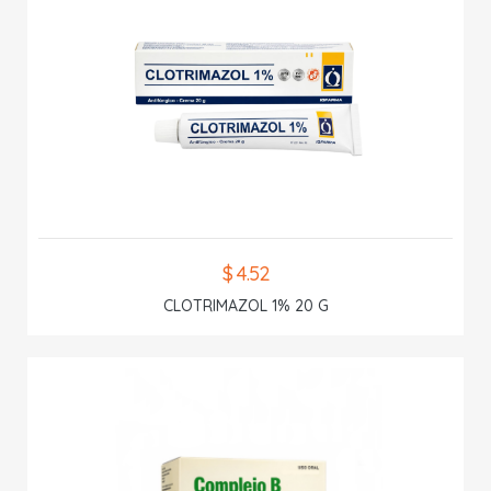
$ 4.52
CLOTRIMAZOL 1% 20 G