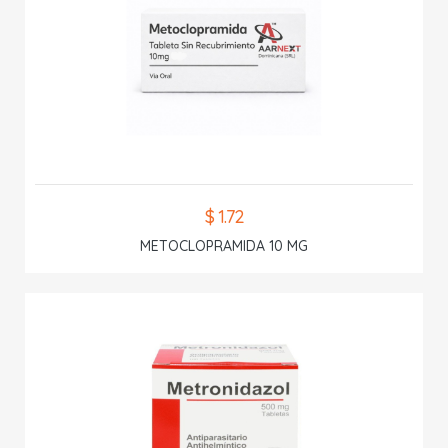
$ 1.72
METOCLOPRAMIDA 10 MG