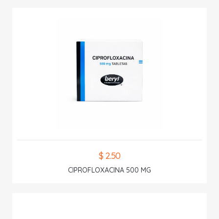
$ 2.50
CIPROFLOXACINA 500 MG