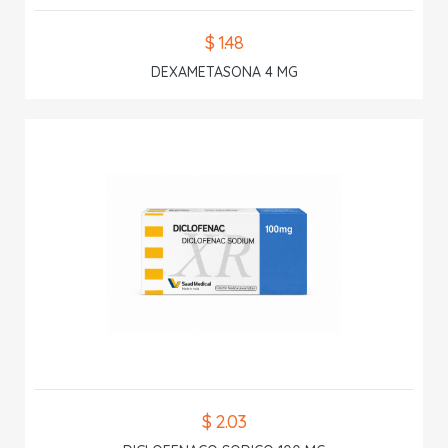
$ 1.48
DEXAMETASONA 4 MG
$ 2.03