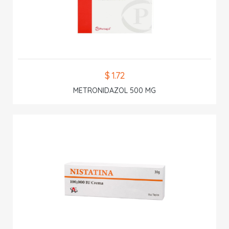
$ 1.72
METRONIDAZOL 500 MG