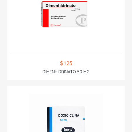
$ 1.25
DIMENHIDRINATO 50 MG