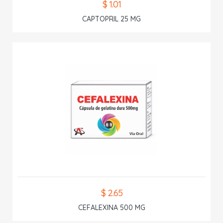
$ 1.01
CAPTOPRIL 25 MG
$ 2.65
CEFALEXINA 500 MG