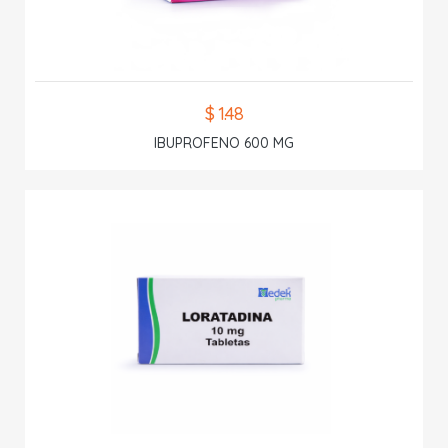
$ 1.48
IBUPROFENO 600 MG