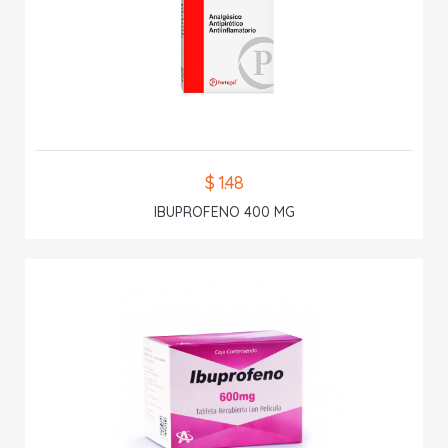
$ 1.48
IBUPROFENO 400 MG