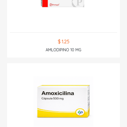
$ 1.25
AMLODIPINO 10 MG