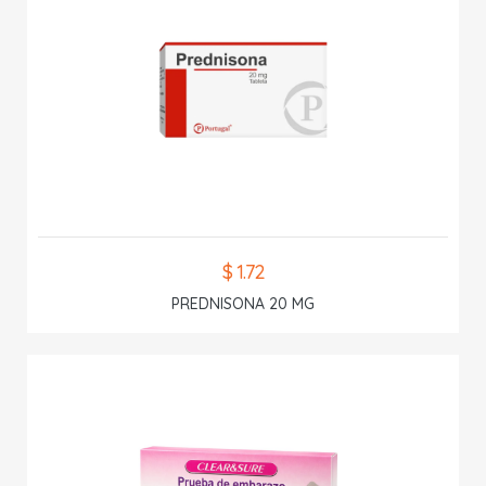
$ 1.72
PREDNISONA 20 MG