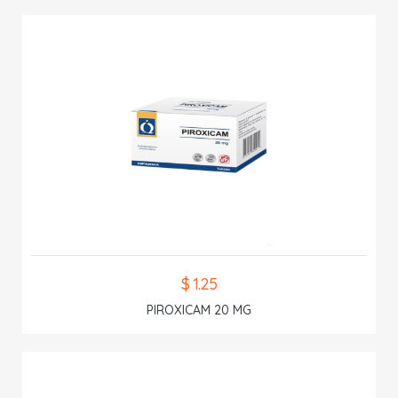
$ 1.25
PIROXICAM 20 MG