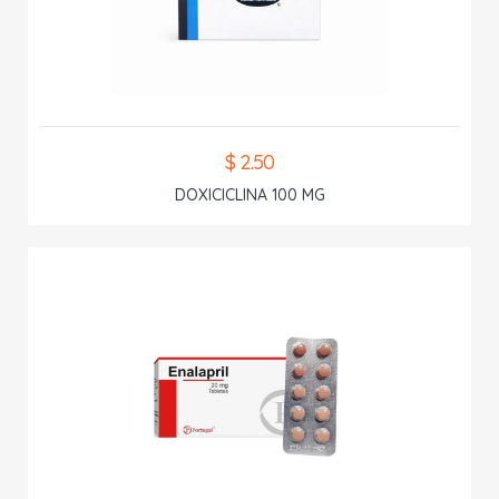
$ 2.50
DOXICICLINA 100 MG