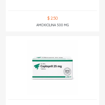
$ 2.50
AMOXICILINA 500 MG