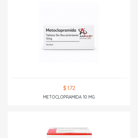
$ 1.72
METOCLOPRAMIDA 10 MG