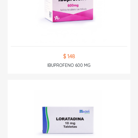
$ 1.48
IBUPROFENO 600 MG