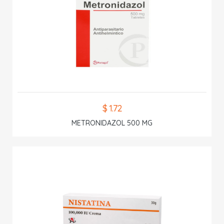
$ 1.72
METRONIDAZOL 500 MG