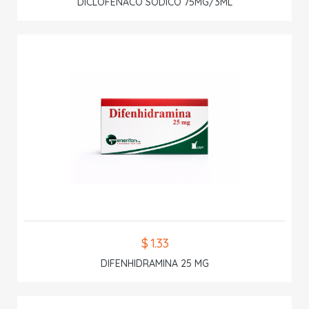
DICLOFENACO SODICO 75MG/3ML
$ 1.33
DIFENHIDRAMINA 25 MG