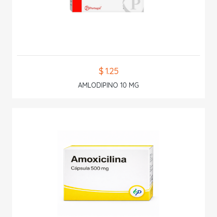
$ 1.25
AMLODIPINO 10 MG