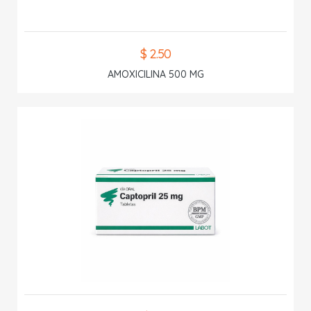
$ 2.50
AMOXICILINA 500 MG