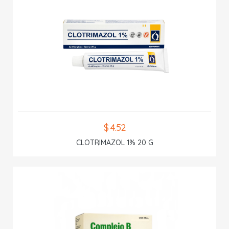
$ 4.52
CLOTRIMAZOL 1% 20 G