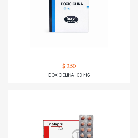
$ 2.50
DOXICICLINA 100 MG