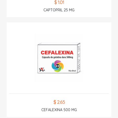
$ 1.01
CAPTOPRIL 25 MG
$ 2.65
CEFALEXINA 500 MG