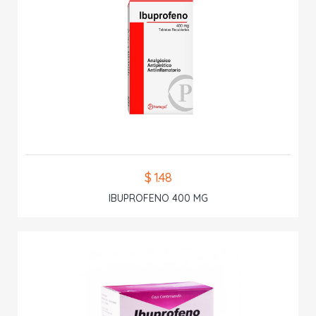
$ 1.48
IBUPROFENO 400 MG