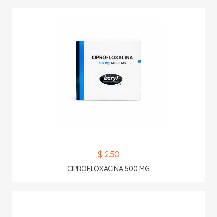
$ 2.50
CIPROFLOXACINA 500 MG