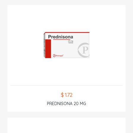
$ 1.72
PREDNISONA 20 MG