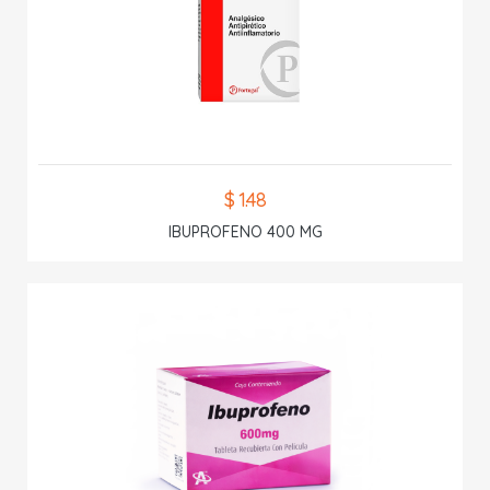
$ 1.48
IBUPROFENO 400 MG