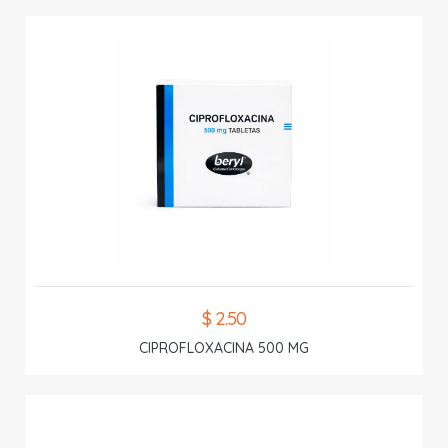
$ 2.50
CIPROFLOXACINA 500 MG