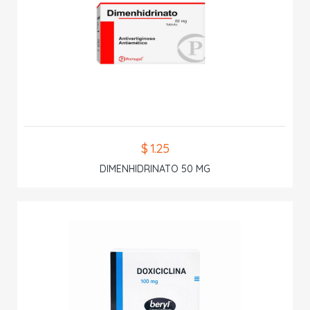
$ 1.25
DIMENHIDRINATO 50 MG