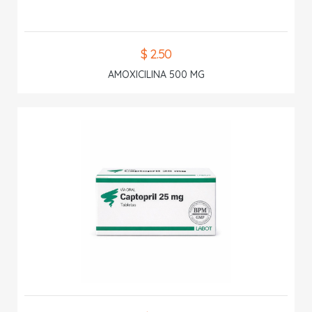
$ 2.50
AMOXICILINA 500 MG