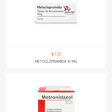
$ 1.72
METOCLOPRAMIDA 10 MG