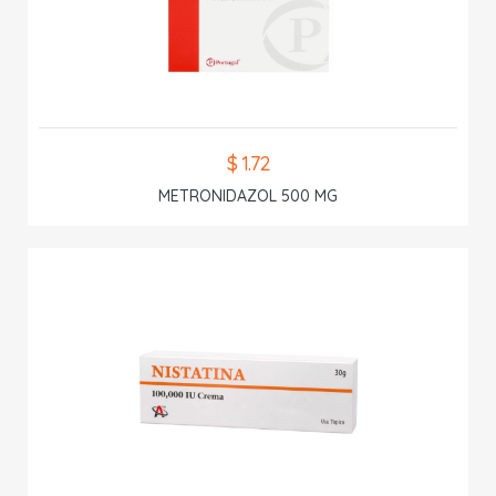
$ 1.72
METRONIDAZOL 500 MG