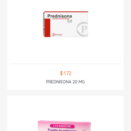
$ 1.72
PREDNISONA 20 MG