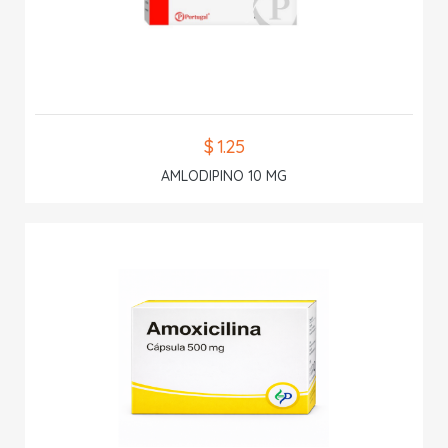
$ 1.25
AMLODIPINO 10 MG