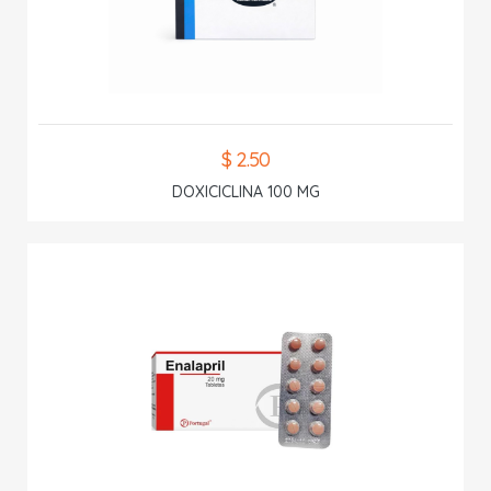
$ 2.50
DOXICICLINA 100 MG