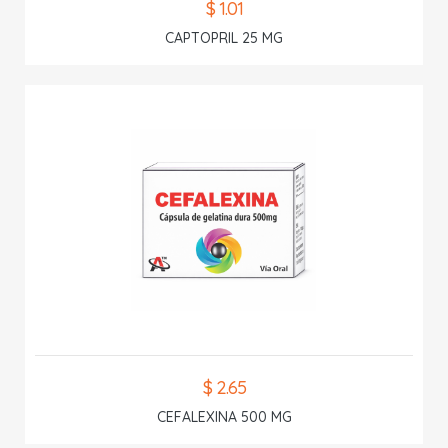
$ 1.01
CAPTOPRIL 25 MG
$ 2.65
CEFALEXINA 500 MG