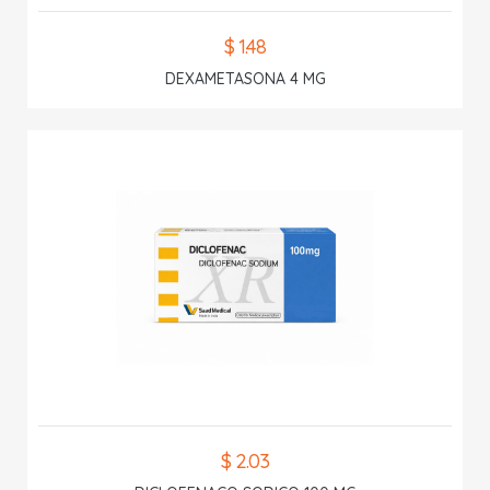
$ 1.48
DEXAMETASONA 4 MG
$ 2.03