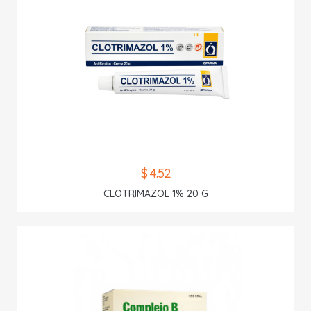
$ 4.52
CLOTRIMAZOL 1% 20 G