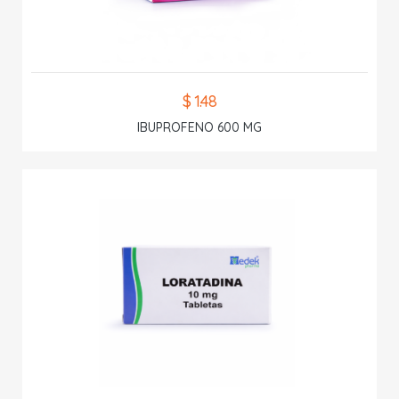
$ 1.48
IBUPROFENO 600 MG