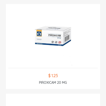
$ 1.25
PIROXICAM 20 MG