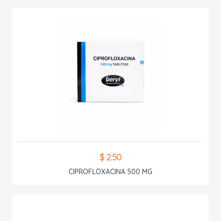
$ 2.50
CIPROFLOXACINA 500 MG