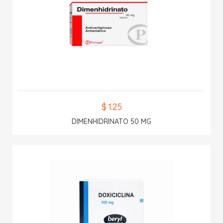
$ 1.25
DIMENHIDRINATO 50 MG