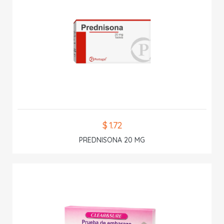
$ 1.72
PREDNISONA 20 MG