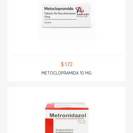
$ 1.72
METOCLOPRAMIDA 10 MG