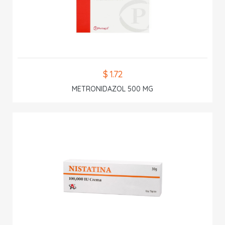
$ 1.72
METRONIDAZOL 500 MG