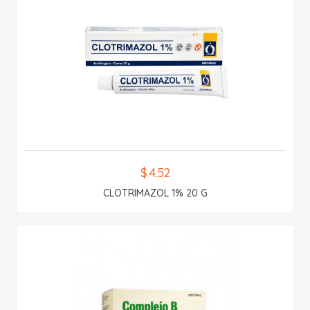
$ 4.52
CLOTRIMAZOL 1% 20 G