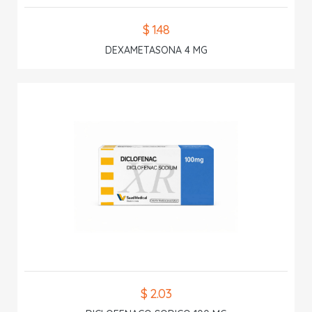
$ 1.48
DEXAMETASONA 4 MG
$ 2.03