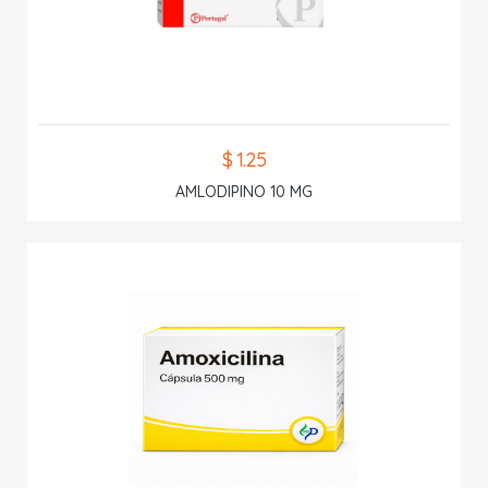
$ 1.25
AMLODIPINO 10 MG