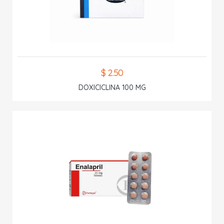
$ 2.50
DOXICICLINA 100 MG