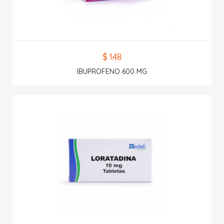
$ 1.48
IBUPROFENO 600 MG