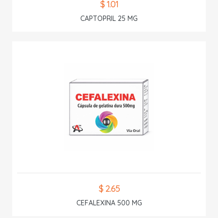
$ 1.01
CAPTOPRIL 25 MG
$ 2.65
CEFALEXINA 500 MG