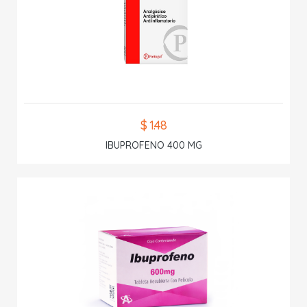
$ 1.48
IBUPROFENO 400 MG