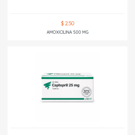
$ 2.50
AMOXICILINA 500 MG