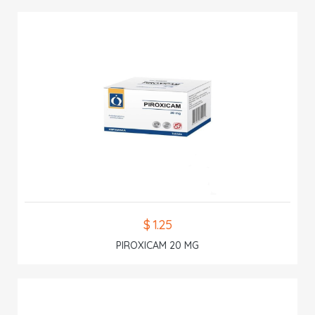
$ 1.25
PIROXICAM 20 MG