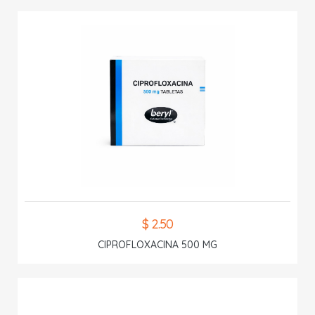
$ 2.50
CIPROFLOXACINA 500 MG