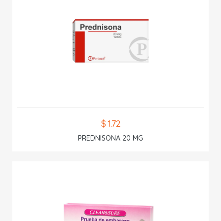
$ 1.72
PREDNISONA 20 MG