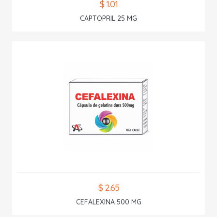
$ 1.01
CAPTOPRIL 25 MG
$ 2.65
CEFALEXINA 500 MG