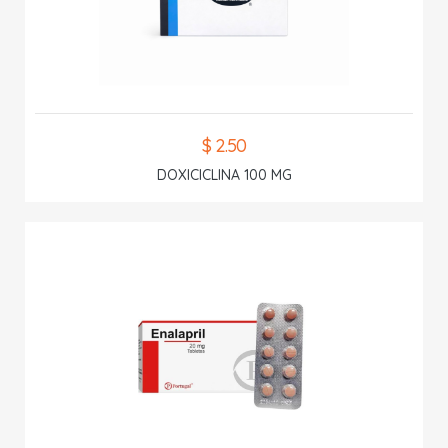
$ 2.50
DOXICICLINA 100 MG