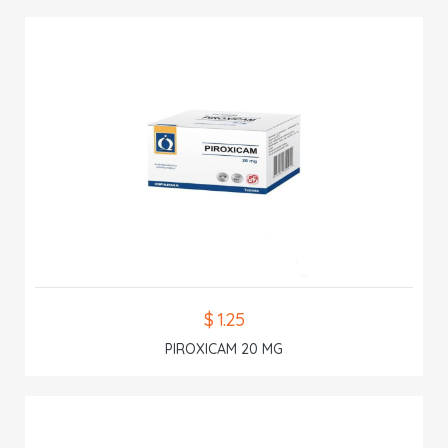
$ 1.25
PIROXICAM 20 MG