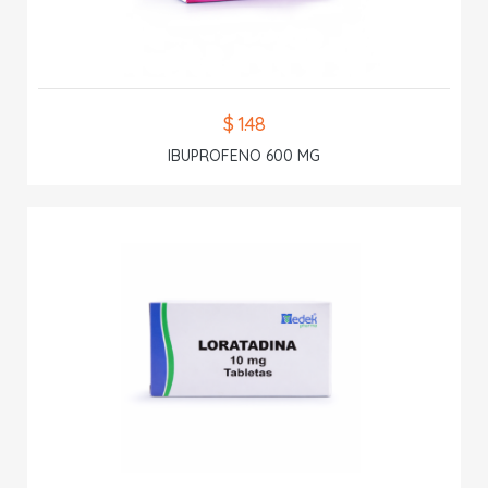
$ 1.48
IBUPROFENO 600 MG