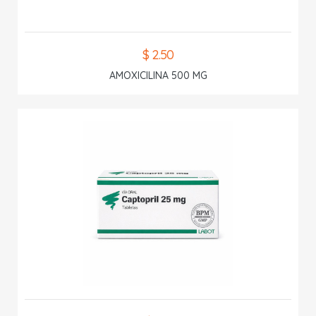
$ 2.50
AMOXICILINA 500 MG