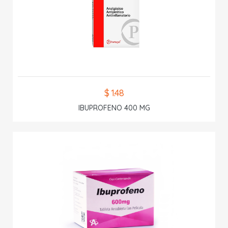
$ 1.48
IBUPROFENO 400 MG