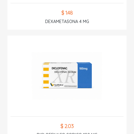
$ 1.48
DEXAMETASONA 4 MG
$ 2.03