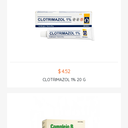
$ 4.52
CLOTRIMAZOL 1% 20 G