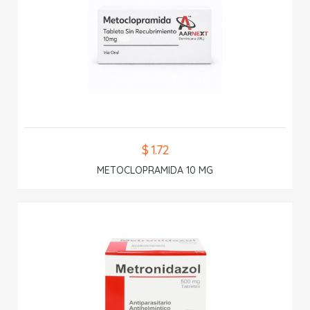
$ 1.72
METOCLOPRAMIDA 10 MG