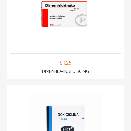
$ 1.25
DIMENHIDRINATO 50 MG