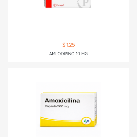
$ 1.25
AMLODIPINO 10 MG