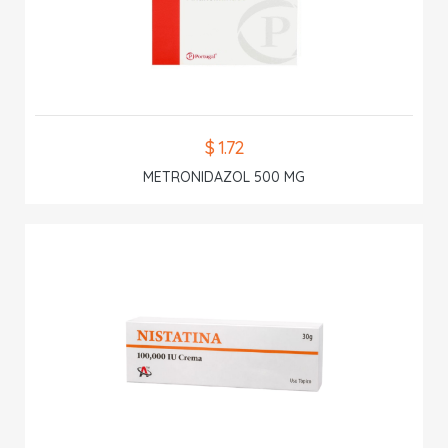
$ 1.72
METRONIDAZOL 500 MG