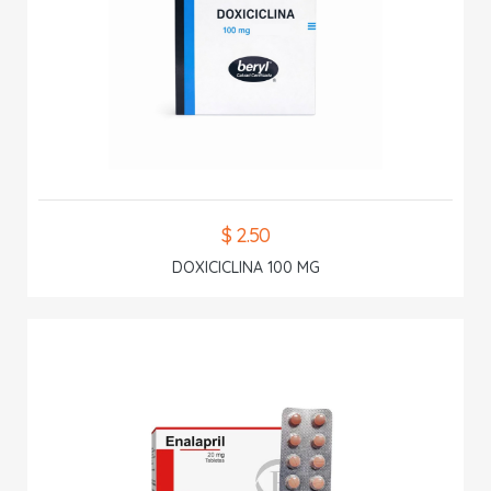
$ 2.50
DOXICICLINA 100 MG