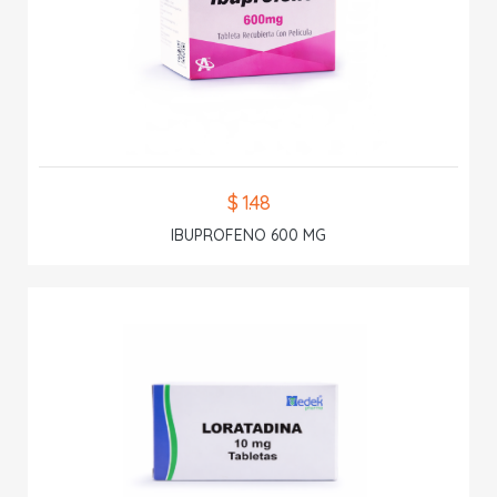
$ 1.48
IBUPROFENO 600 MG