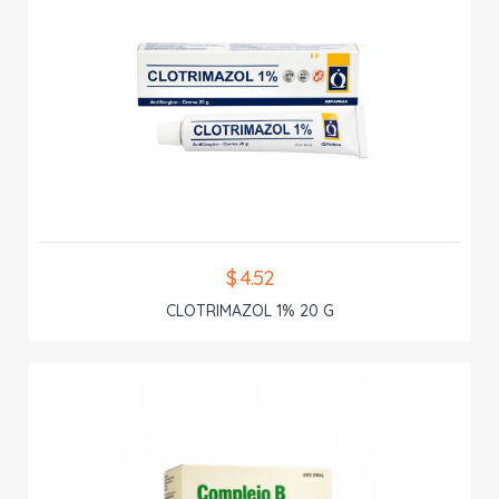
$ 4.52
CLOTRIMAZOL 1% 20 G