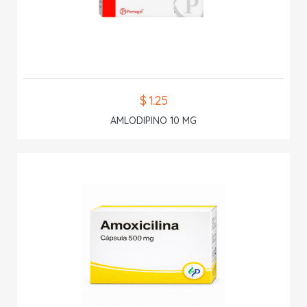
$ 1.25
AMLODIPINO 10 MG