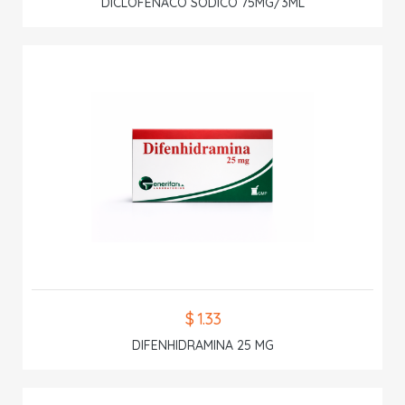
DICLOFENACO SODICO 75MG/3ML
$ 1.33
DIFENHIDRAMINA 25 MG