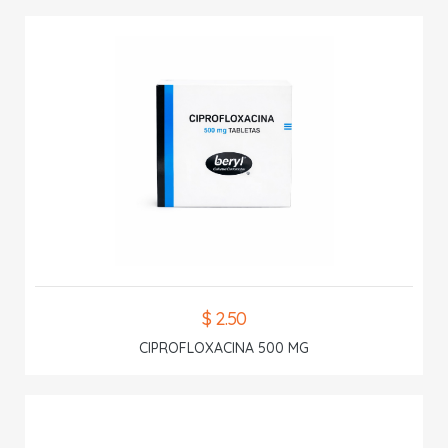
$ 2.50
CIPROFLOXACINA 500 MG