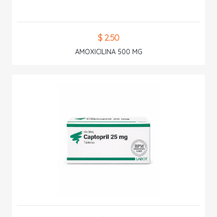
$ 2.50
AMOXICILINA 500 MG