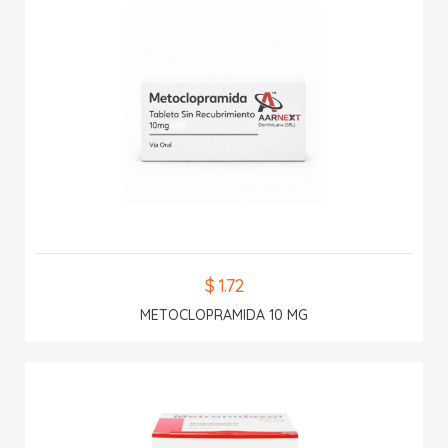
$ 1.72
METOCLOPRAMIDA 10 MG