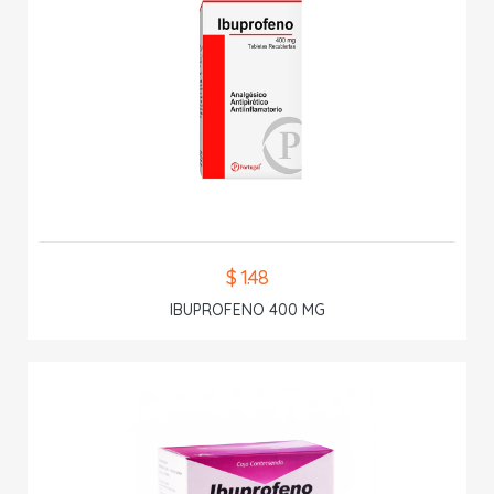
$ 1.48
IBUPROFENO 400 MG