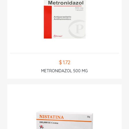
$ 1.72
METRONIDAZOL 500 MG