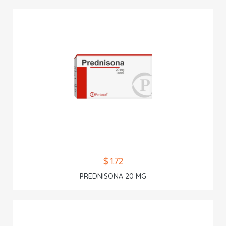
$ 1.72
PREDNISONA 20 MG