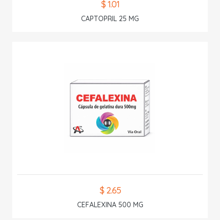
$ 1.01
CAPTOPRIL 25 MG
$ 2.65
CEFALEXINA 500 MG