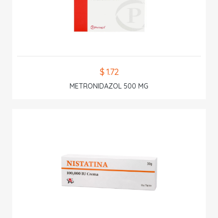
$ 1.72
METRONIDAZOL 500 MG