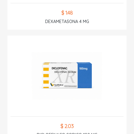
$ 1.48
DEXAMETASONA 4 MG
$ 2.03