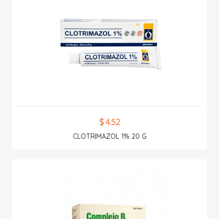
$ 4.52
CLOTRIMAZOL 1% 20 G