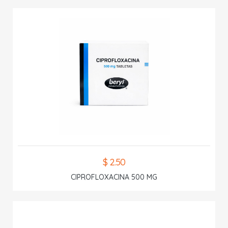
$ 2.50
CIPROFLOXACINA 500 MG