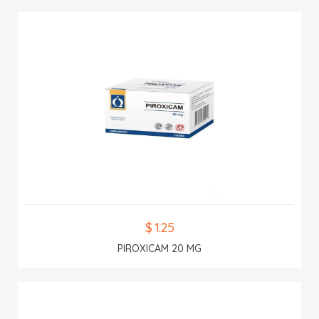
$ 1.25
PIROXICAM 20 MG