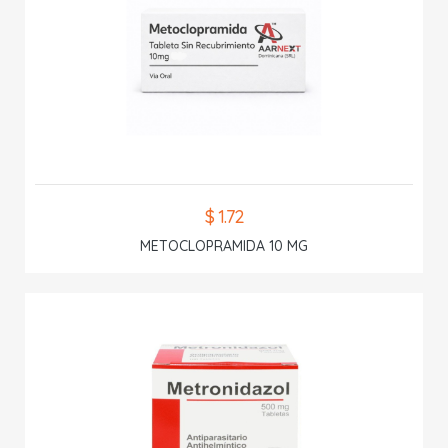
$ 1.72
METOCLOPRAMIDA 10 MG