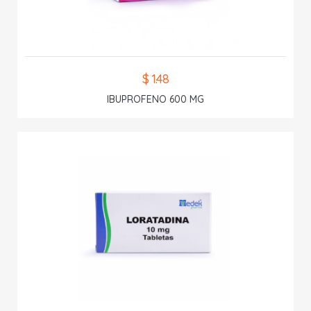
$ 1.48
IBUPROFENO 600 MG