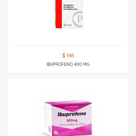
$ 1.48
IBUPROFENO 400 MG