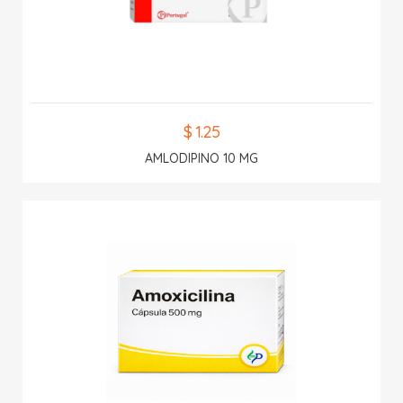
$ 1.25
AMLODIPINO 10 MG