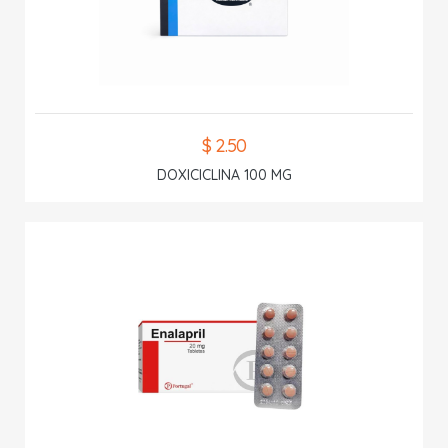
$ 2.50
DOXICICLINA 100 MG