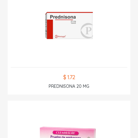
$ 1.72
PREDNISONA 20 MG