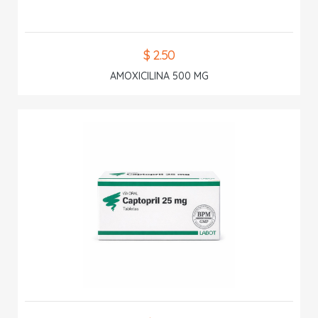
$ 2.50
AMOXICILINA 500 MG