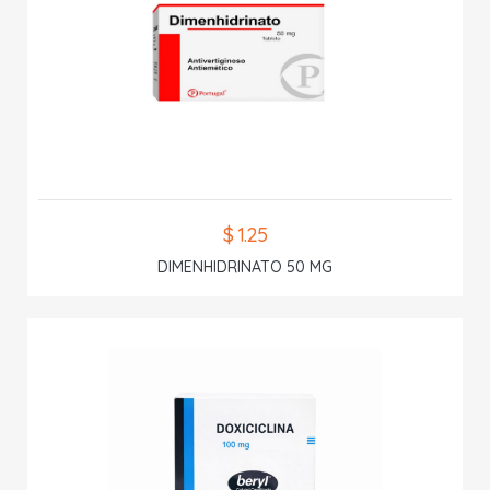
$ 1.25
DIMENHIDRINATO 50 MG