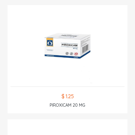
$ 1.25
PIROXICAM 20 MG