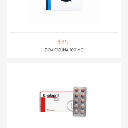
$ 2.50
DOXICICLINA 100 MG