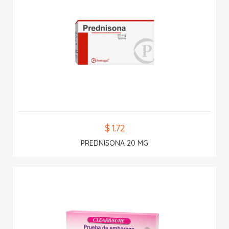
$ 1.72
PREDNISONA 20 MG