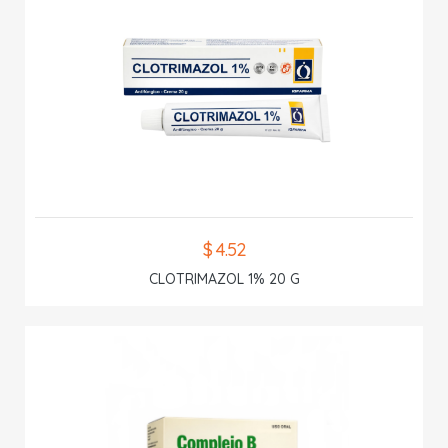
$ 4.52
CLOTRIMAZOL 1% 20 G