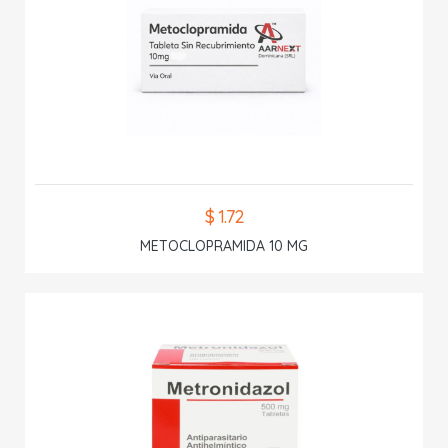
$ 1.72
METOCLOPRAMIDA 10 MG