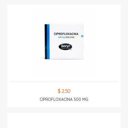
$ 2.50
CIPROFLOXACINA 500 MG