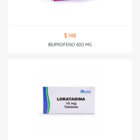
$ 1.48
IBUPROFENO 600 MG