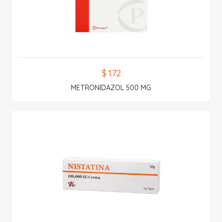
$ 1.72
METRONIDAZOL 500 MG