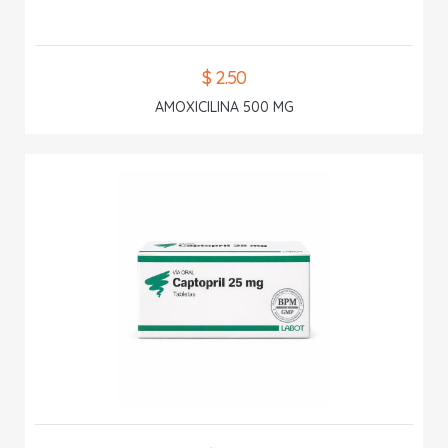
$ 2.50
AMOXICILINA 500 MG