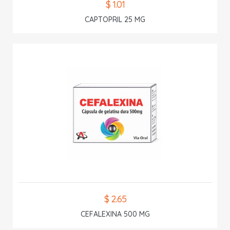
$ 1.01
CAPTOPRIL 25 MG
$ 2.65
CEFALEXINA 500 MG