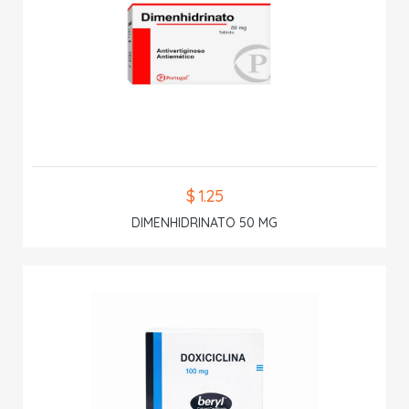
$ 1.25
DIMENHIDRINATO 50 MG