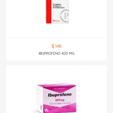
$ 1.48
IBUPROFENO 400 MG