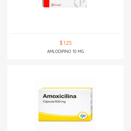
$ 1.25
AMLODIPINO 10 MG