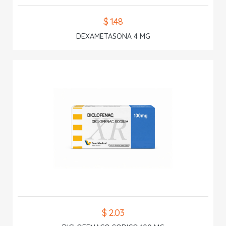
$ 1.48
DEXAMETASONA 4 MG
$ 2.03