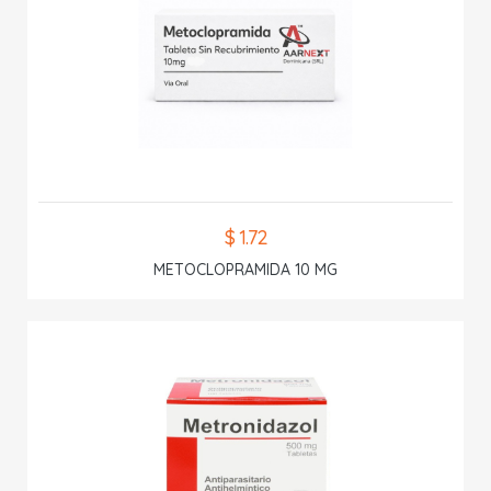
$ 1.72
METOCLOPRAMIDA 10 MG