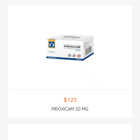
$ 1.25
PIROXICAM 20 MG