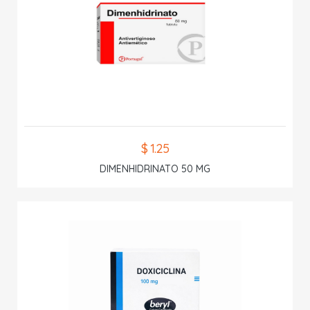
$ 1.25
DIMENHIDRINATO 50 MG