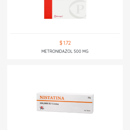
$ 1.72
METRONIDAZOL 500 MG