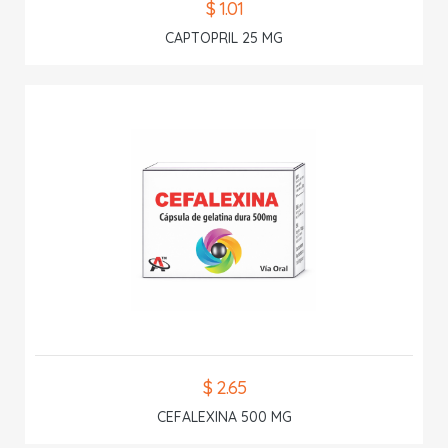
$ 1.01
CAPTOPRIL 25 MG
$ 2.65
CEFALEXINA 500 MG