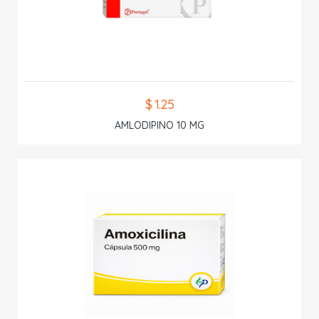
$ 1.25
AMLODIPINO 10 MG