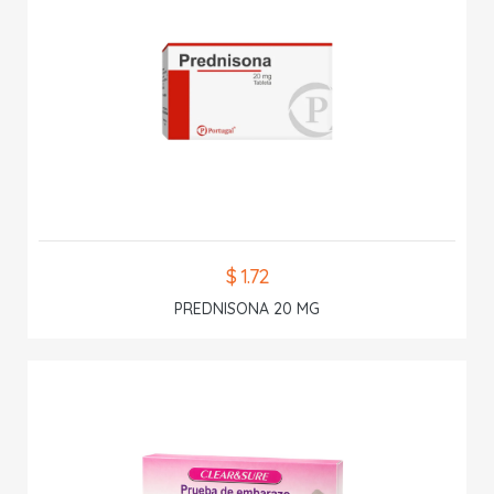
$ 1.72
PREDNISONA 20 MG