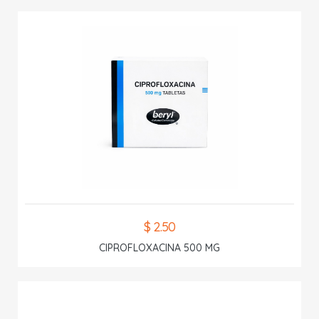
$ 2.50
CIPROFLOXACINA 500 MG