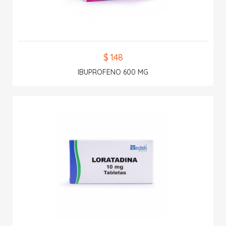
$ 1.48
IBUPROFENO 600 MG