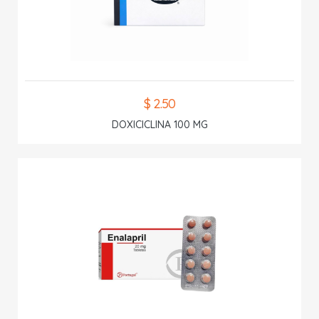
$ 2.50
DOXICICLINA 100 MG