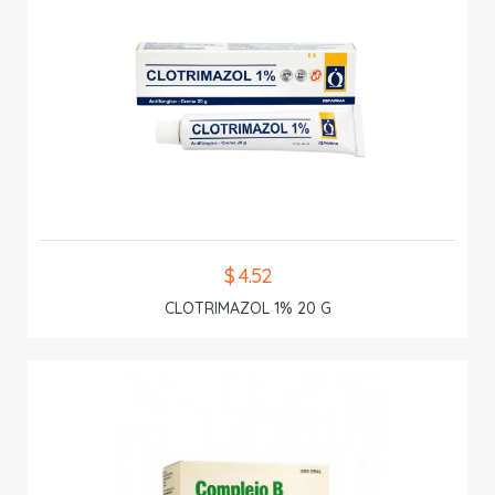
$ 4.52
CLOTRIMAZOL 1% 20 G