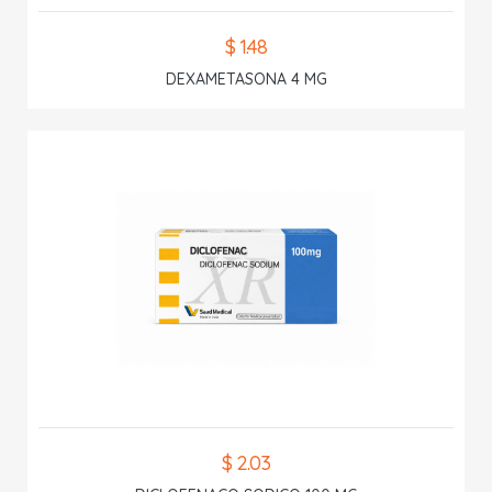
$ 1.48
DEXAMETASONA 4 MG
$ 2.03