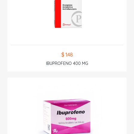
$ 1.48
IBUPROFENO 400 MG