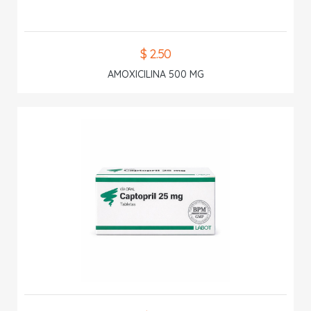
$ 2.50
AMOXICILINA 500 MG