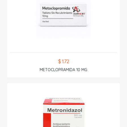
$ 1.72
METOCLOPRAMIDA 10 MG