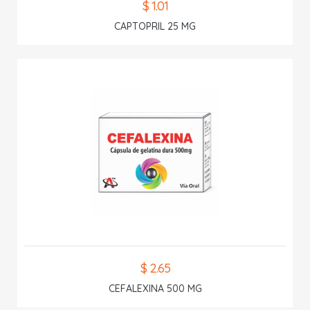
$ 1.01
CAPTOPRIL 25 MG
$ 2.65
CEFALEXINA 500 MG