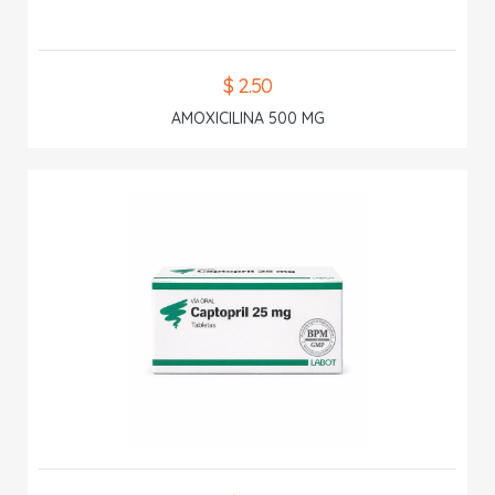
$ 2.50
AMOXICILINA 500 MG