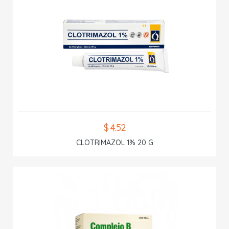
$ 4.52
CLOTRIMAZOL 1% 20 G