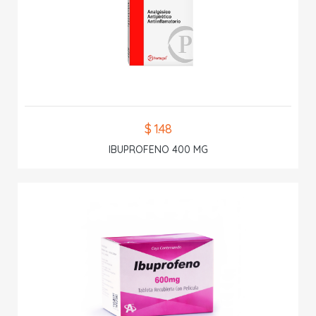
$ 1.48
IBUPROFENO 400 MG