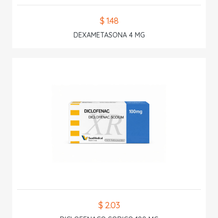
$ 1.48
DEXAMETASONA 4 MG
$ 2.03