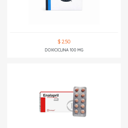
$ 2.50
DOXICICLINA 100 MG