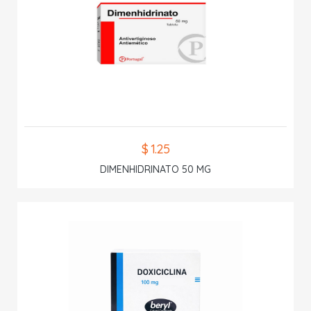
$ 1.25
DIMENHIDRINATO 50 MG