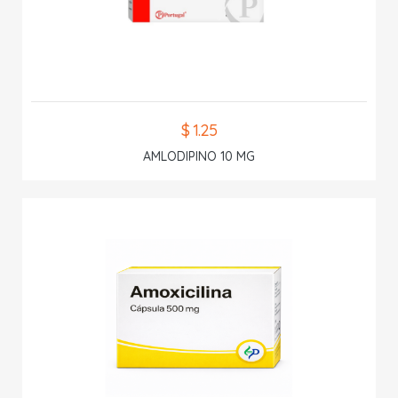
$ 1.25
AMLODIPINO 10 MG