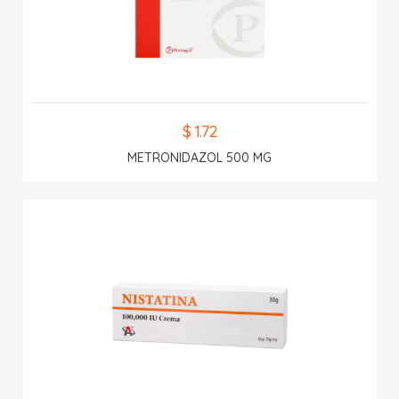
$ 1.72
METRONIDAZOL 500 MG