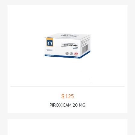
$ 1.25
PIROXICAM 20 MG