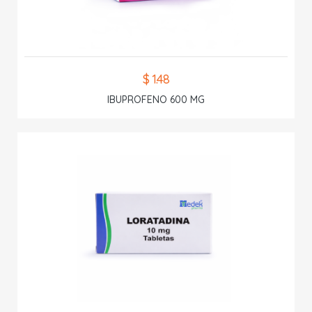
$ 1.48
IBUPROFENO 600 MG