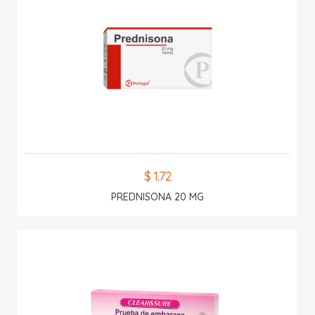
$ 1.72
PREDNISONA 20 MG