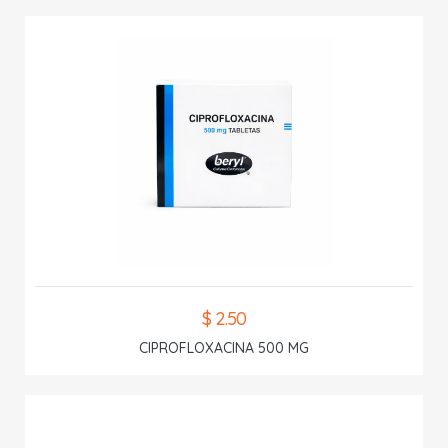
$ 2.50
CIPROFLOXACINA 500 MG