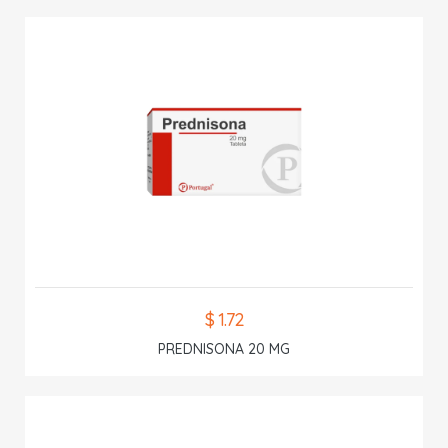
$ 1.72
PREDNISONA 20 MG