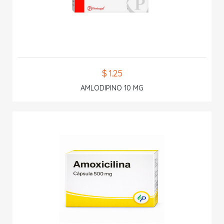
$ 1.25
AMLODIPINO 10 MG