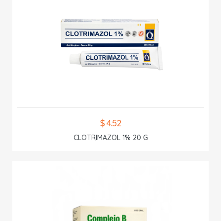
$ 4.52
CLOTRIMAZOL 1% 20 G