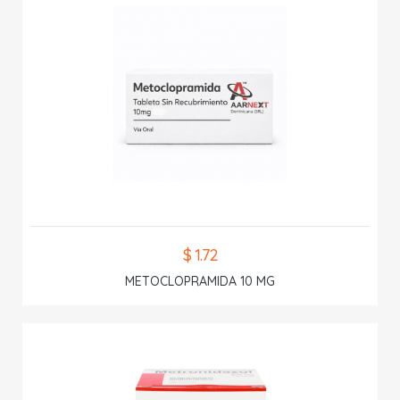
$ 1.72
METOCLOPRAMIDA 10 MG