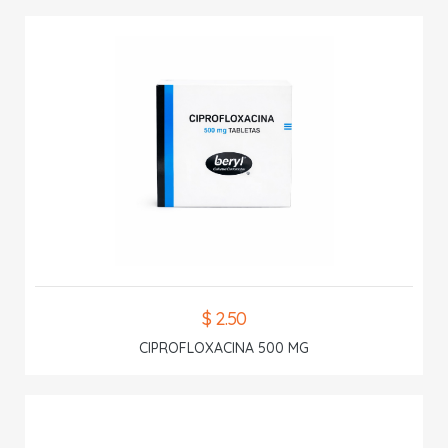
$ 2.50
CIPROFLOXACINA 500 MG