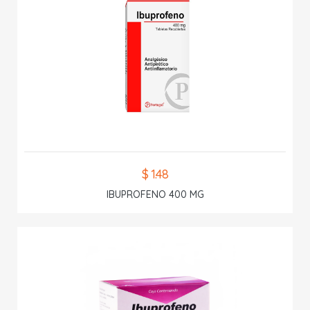
$ 1.48
IBUPROFENO 400 MG