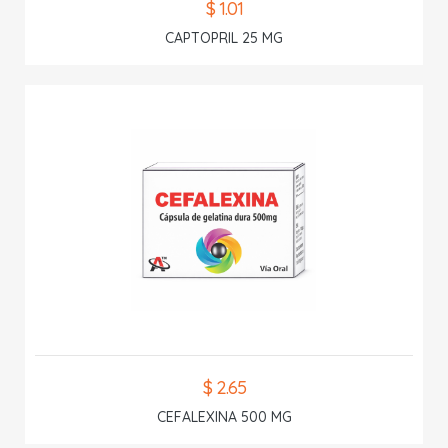
$ 1.01
CAPTOPRIL 25 MG
$ 2.65
CEFALEXINA 500 MG