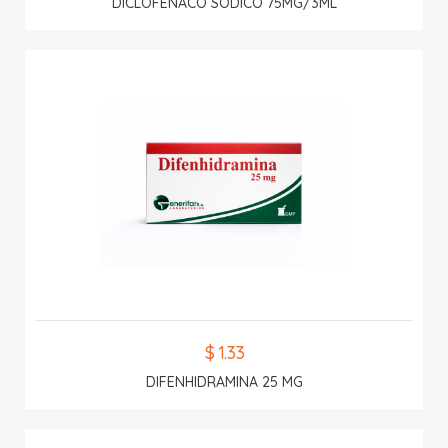
DICLOFENACO SODICO 75MG/3ML
$ 1.33
DIFENHIDRAMINA 25 MG