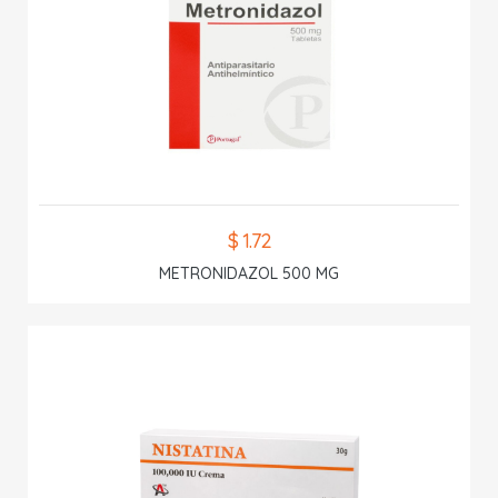
$ 1.72
METRONIDAZOL 500 MG