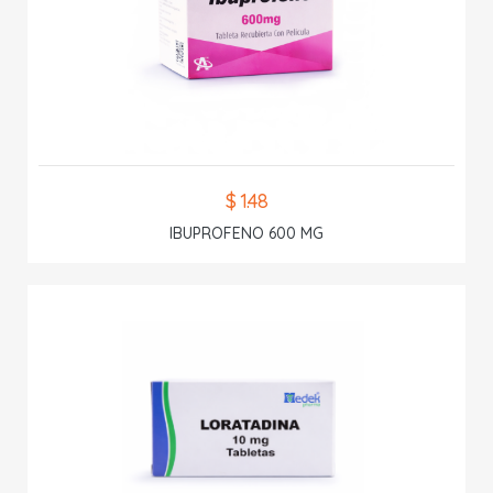
$ 1.48
IBUPROFENO 600 MG