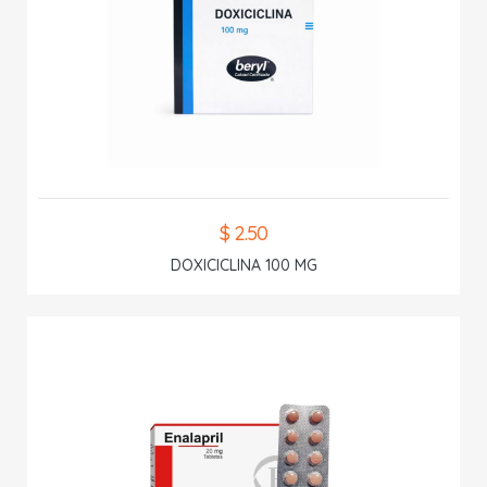
$ 2.50
DOXICICLINA 100 MG