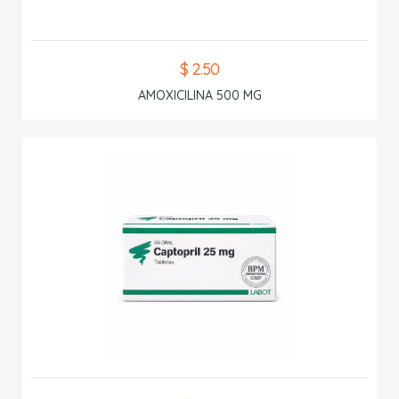
$ 2.50
AMOXICILINA 500 MG