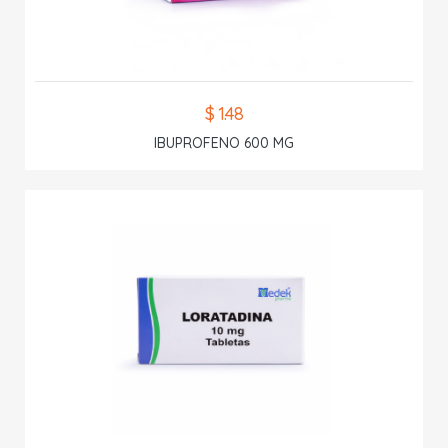
$ 1.48
IBUPROFENO 600 MG