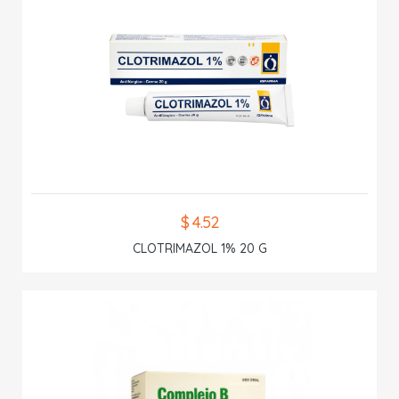
$ 4.52
CLOTRIMAZOL 1% 20 G