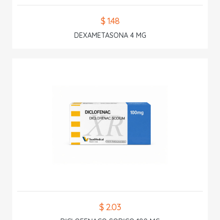
$ 1.48
DEXAMETASONA 4 MG
$ 2.03