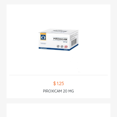
$ 1.25
PIROXICAM 20 MG