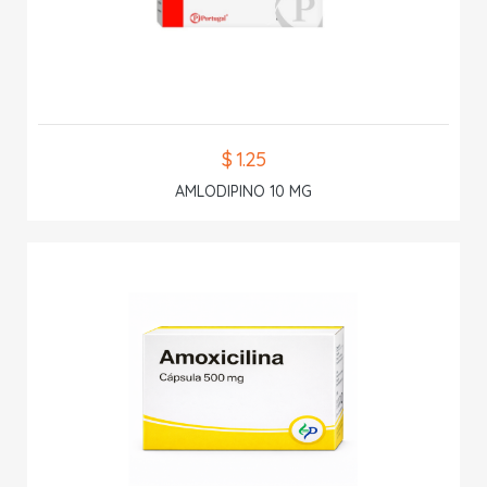
$ 1.25
AMLODIPINO 10 MG