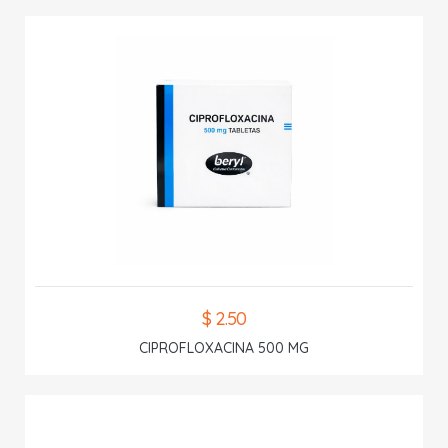
$ 2.50
CIPROFLOXACINA 500 MG