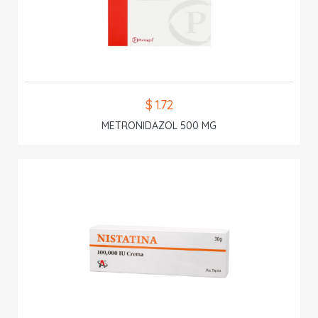
$ 1.72
METRONIDAZOL 500 MG