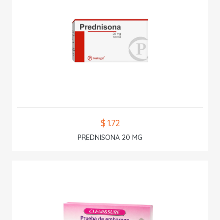
$ 1.72
PREDNISONA 20 MG