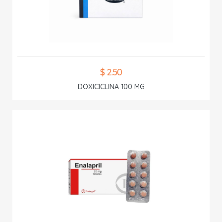
$ 2.50
DOXICICLINA 100 MG