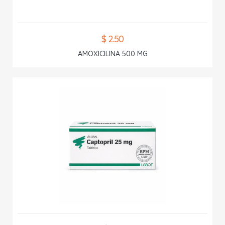
$ 2.50
AMOXICILINA 500 MG