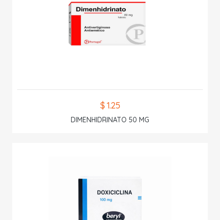
$ 1.25
DIMENHIDRINATO 50 MG