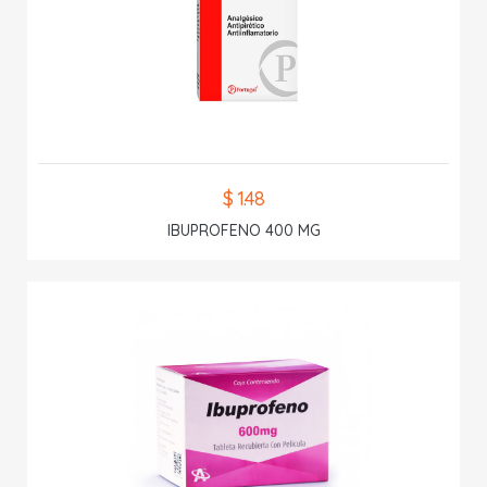
$ 1.48
IBUPROFENO 400 MG