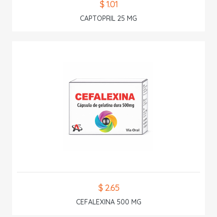
$ 1.01
CAPTOPRIL 25 MG
$ 2.65
CEFALEXINA 500 MG