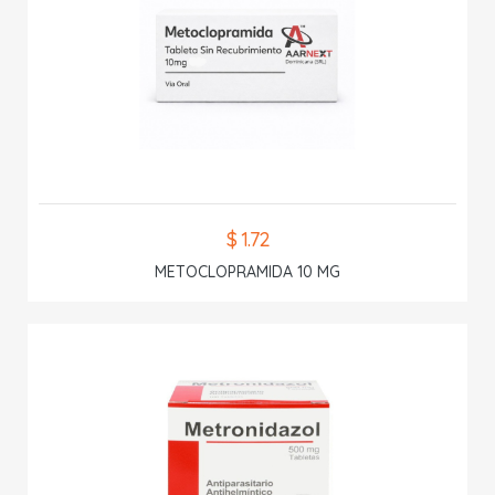
$ 1.72
METOCLOPRAMIDA 10 MG