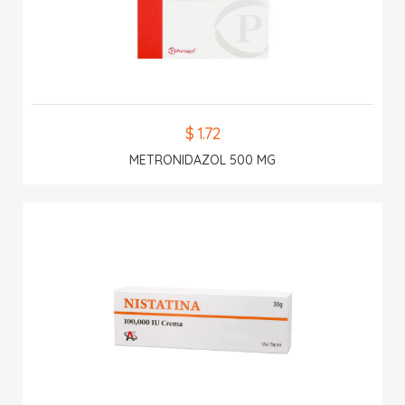
$ 1.72
METRONIDAZOL 500 MG