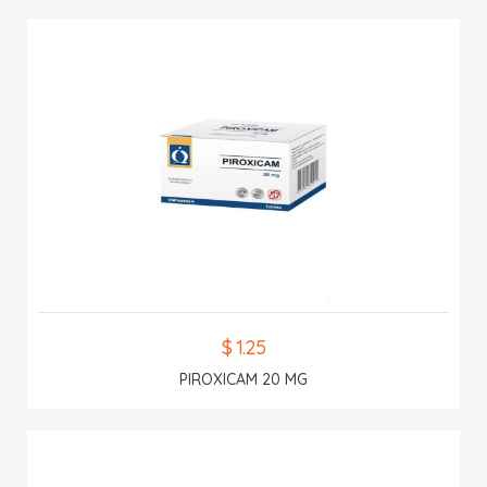
$ 1.25
PIROXICAM 20 MG