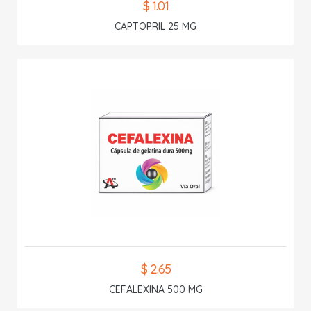
$ 1.01
CAPTOPRIL 25 MG
$ 2.65
CEFALEXINA 500 MG