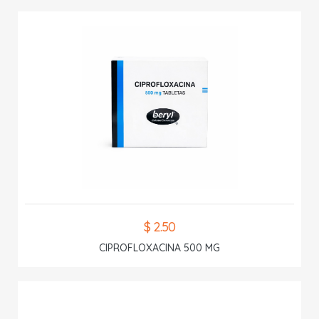
$ 2.50
CIPROFLOXACINA 500 MG