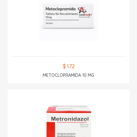
$ 1.72
METOCLOPRAMIDA 10 MG