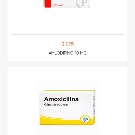
$ 1.25
AMLODIPINO 10 MG