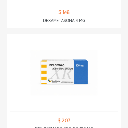
$ 1.48
DEXAMETASONA 4 MG
$ 2.03