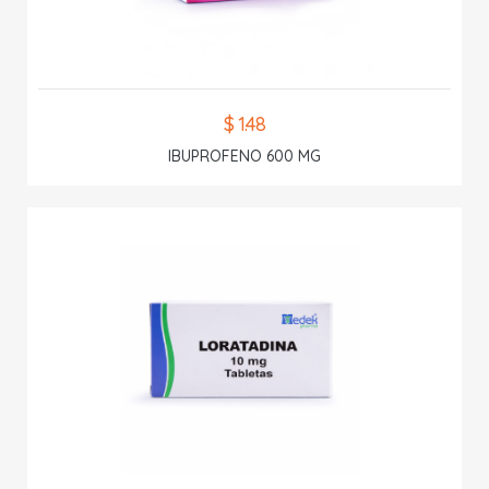
$ 1.48
IBUPROFENO 600 MG