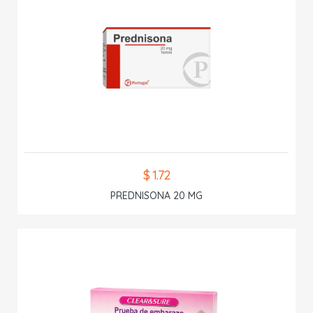
$ 1.72
PREDNISONA 20 MG