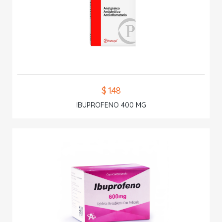
$ 1.48
IBUPROFENO 400 MG