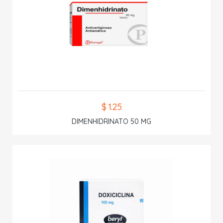
$ 1.25
DIMENHIDRINATO 50 MG