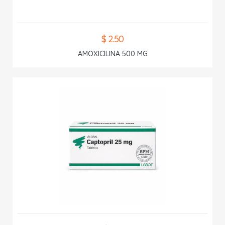
$ 2.50
AMOXICILINA 500 MG