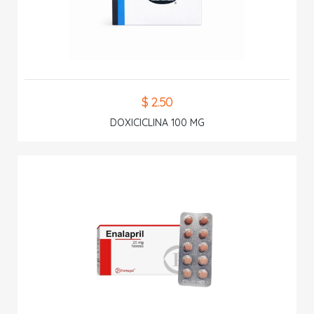
$ 2.50
DOXICICLINA 100 MG