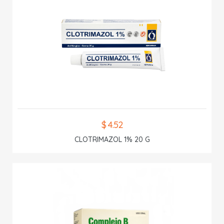
$ 4.52
CLOTRIMAZOL 1% 20 G