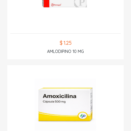
$ 1.25
AMLODIPINO 10 MG