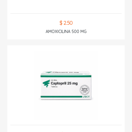
$ 2.50
AMOXICILINA 500 MG