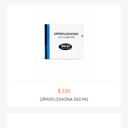
$ 2.50
CIPROFLOXACINA 500 MG