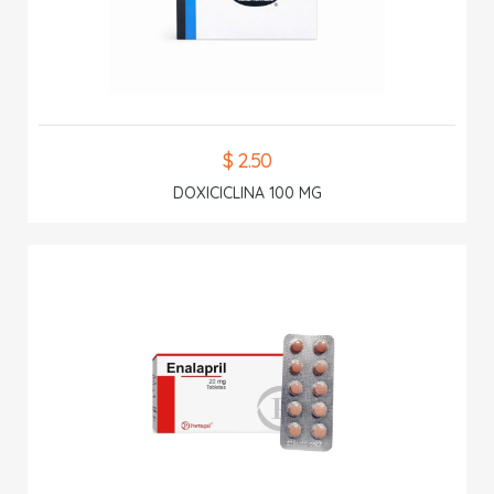
$ 2.50
DOXICICLINA 100 MG