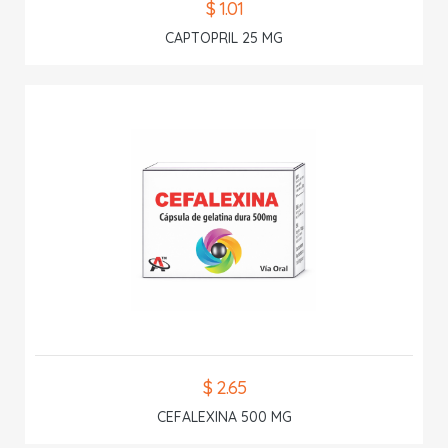
$ 1.01
CAPTOPRIL 25 MG
$ 2.65
CEFALEXINA 500 MG