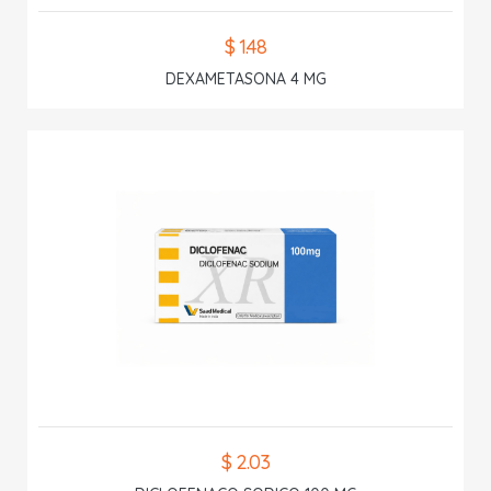
$ 1.48
DEXAMETASONA 4 MG
$ 2.03