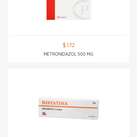
$ 1.72
METRONIDAZOL 500 MG