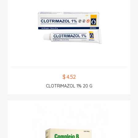
$ 4.52
CLOTRIMAZOL 1% 20 G