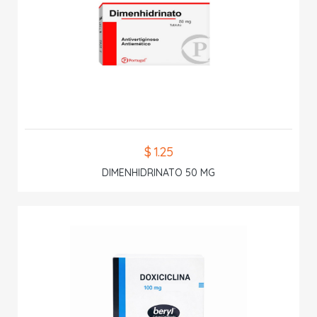
$ 1.25
DIMENHIDRINATO 50 MG