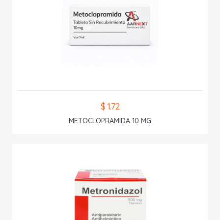
$ 1.72
METOCLOPRAMIDA 10 MG