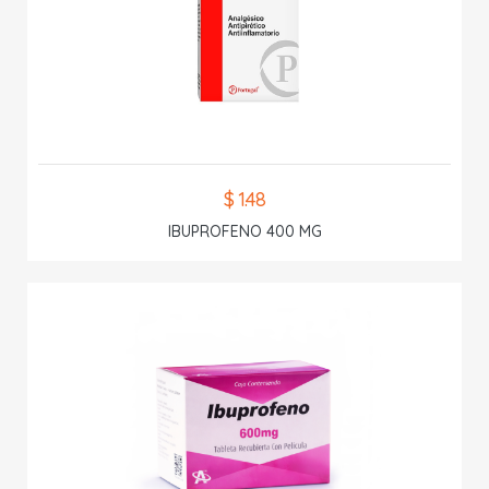
$ 1.48
IBUPROFENO 400 MG