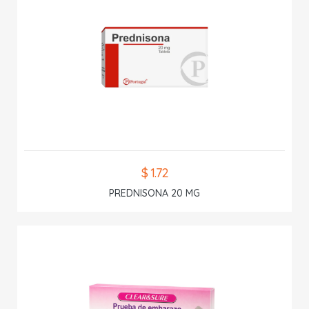
$ 1.72
PREDNISONA 20 MG