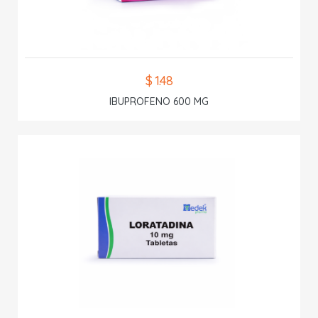
$ 1.48
IBUPROFENO 600 MG