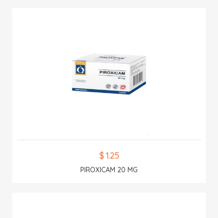
$ 1.25
PIROXICAM 20 MG