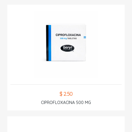
$ 2.50
CIPROFLOXACINA 500 MG