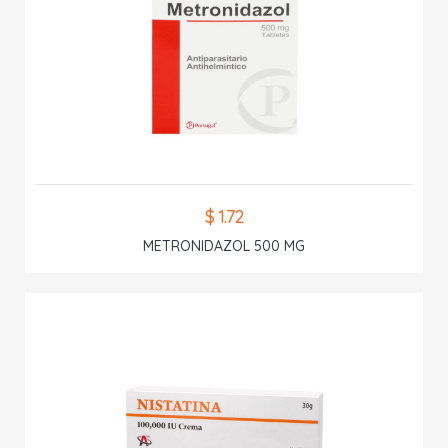
$ 1.72
METRONIDAZOL 500 MG