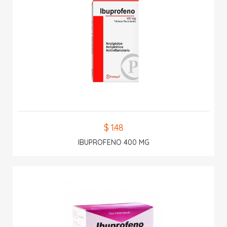
$ 1.48
IBUPROFENO 400 MG