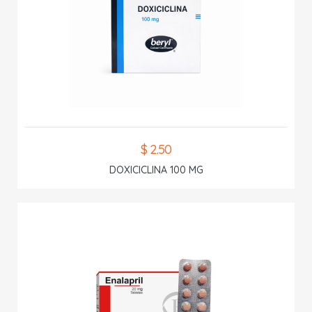
$ 2.50
DOXICICLINA 100 MG