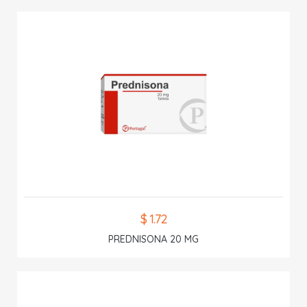
$ 1.72
PREDNISONA 20 MG