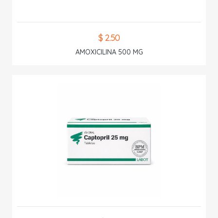
$ 2.50
AMOXICILINA 500 MG