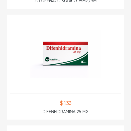
DICLOFENACO SODICO 75MG/3ML
$ 1.33
DIFENHIDRAMINA 25 MG