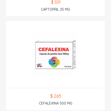
$ 1.01
CAPTOPRIL 25 MG
$ 2.65
CEFALEXINA 500 MG