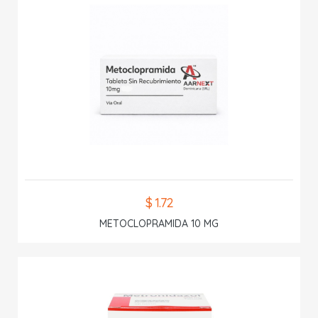
$ 1.72
METOCLOPRAMIDA 10 MG