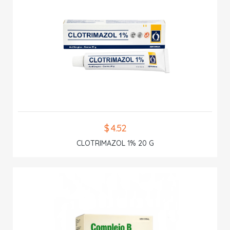
$ 4.52
CLOTRIMAZOL 1% 20 G