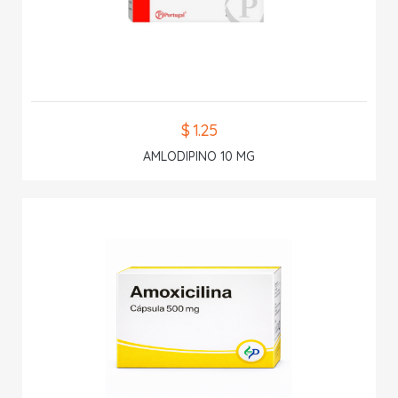
$ 1.25
AMLODIPINO 10 MG