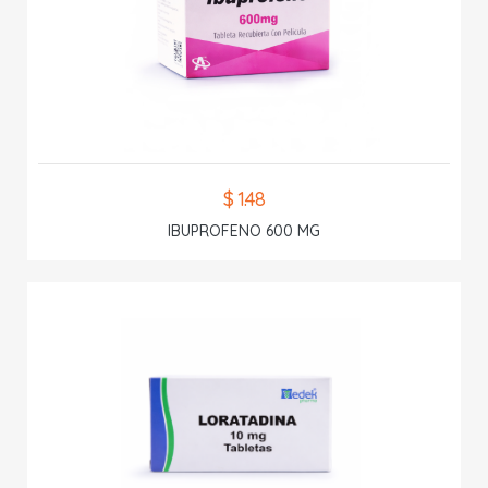
$ 1.48
IBUPROFENO 600 MG