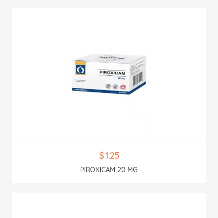
$ 1.25
PIROXICAM 20 MG