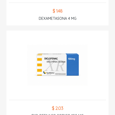
$ 1.48
DEXAMETASONA 4 MG
$ 2.03