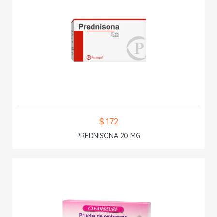
$ 1.72
PREDNISONA 20 MG