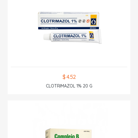
$ 4.52
CLOTRIMAZOL 1% 20 G