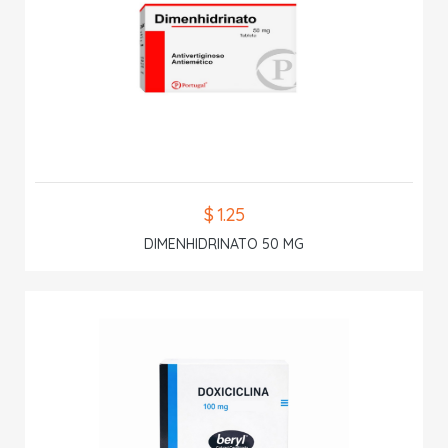
$ 1.25
DIMENHIDRINATO 50 MG