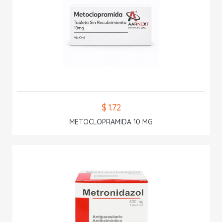
$ 1.72
METOCLOPRAMIDA 10 MG