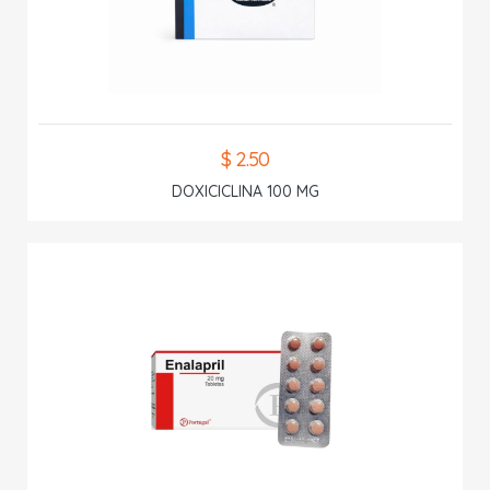
$ 2.50
DOXICICLINA 100 MG