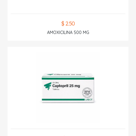
$ 2.50
AMOXICILINA 500 MG