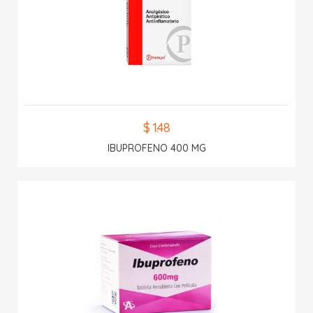
$ 1.48
IBUPROFENO 400 MG