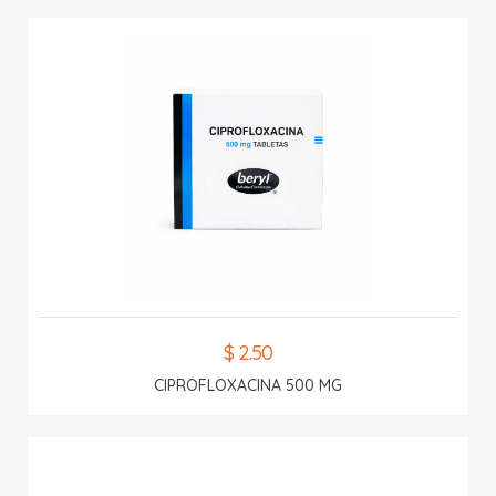
$ 2.50
CIPROFLOXACINA 500 MG