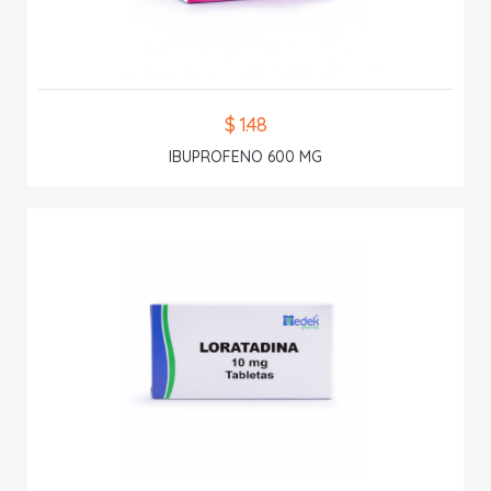
$ 1.48
IBUPROFENO 600 MG