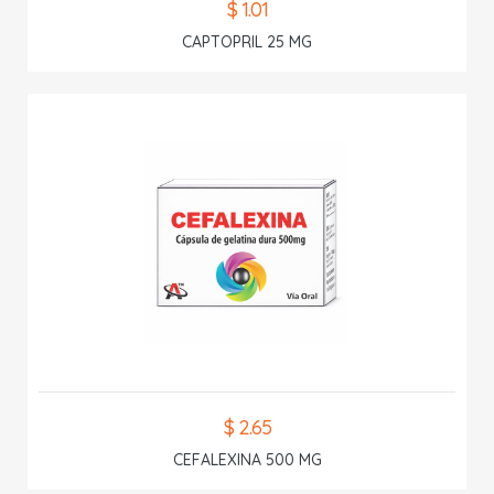
$ 1.01
CAPTOPRIL 25 MG
$ 2.65
CEFALEXINA 500 MG