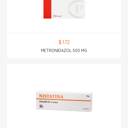
$ 1.72
METRONIDAZOL 500 MG