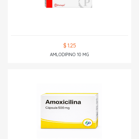
$ 1.25
AMLODIPINO 10 MG