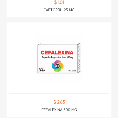
$ 1.01
CAPTOPRIL 25 MG
$ 2.65
CEFALEXINA 500 MG