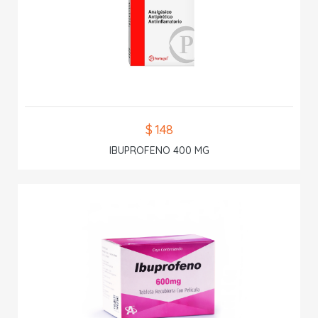
$ 1.48
IBUPROFENO 400 MG