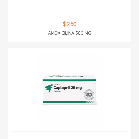
$ 2.50
AMOXICILINA 500 MG