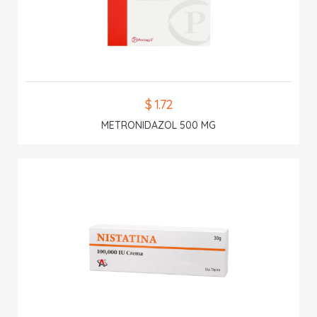
$ 1.72
METRONIDAZOL 500 MG