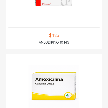
$ 1.25
AMLODIPINO 10 MG