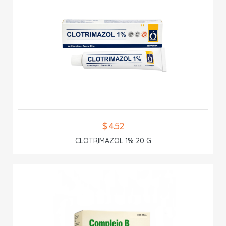
$ 4.52
CLOTRIMAZOL 1% 20 G