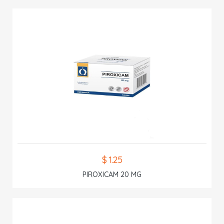
$ 1.25
PIROXICAM 20 MG