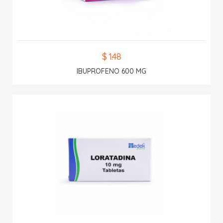
$ 1.48
IBUPROFENO 600 MG