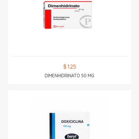
$ 1.25
DIMENHIDRINATO 50 MG