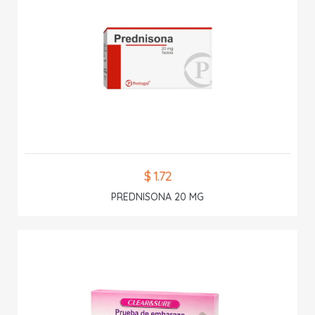
$ 1.72
PREDNISONA 20 MG