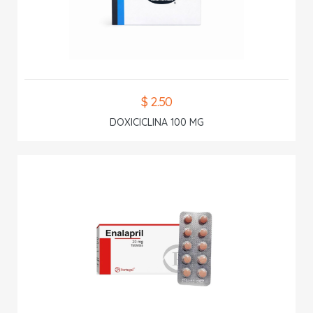
$ 2.50
DOXICICLINA 100 MG