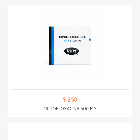
$ 2.50
CIPROFLOXACINA 500 MG