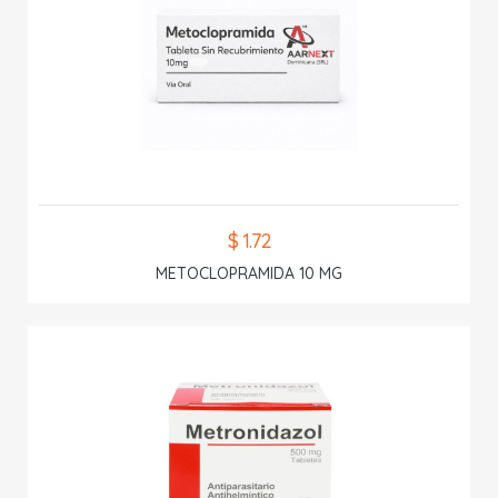
$ 1.72
METOCLOPRAMIDA 10 MG