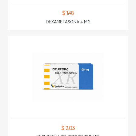
$ 1.48
DEXAMETASONA 4 MG
$ 2.03