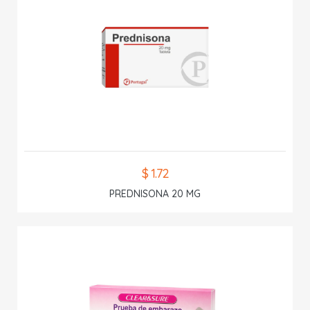
$ 1.72
PREDNISONA 20 MG