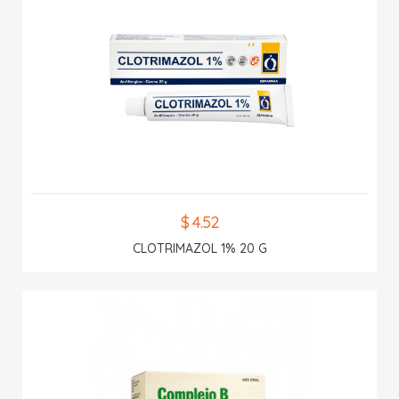
$ 4.52
CLOTRIMAZOL 1% 20 G