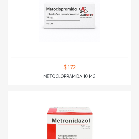
$ 1.72
METOCLOPRAMIDA 10 MG