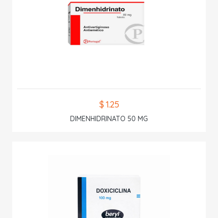
$ 1.25
DIMENHIDRINATO 50 MG