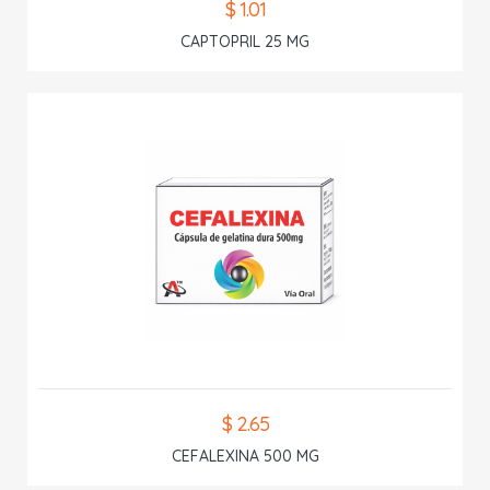
$ 1.01
CAPTOPRIL 25 MG
$ 2.65
CEFALEXINA 500 MG