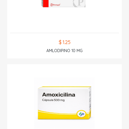
$ 1.25
AMLODIPINO 10 MG