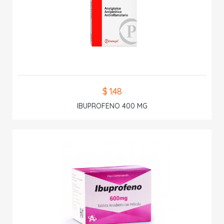
$ 1.48
IBUPROFENO 400 MG