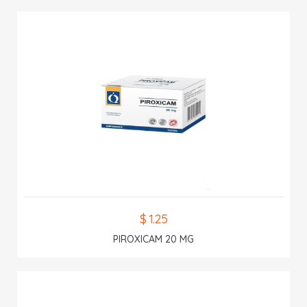
$ 1.25
PIROXICAM 20 MG