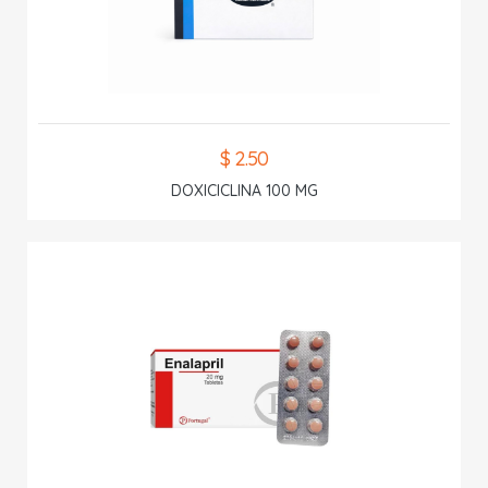
$ 2.50
DOXICICLINA 100 MG