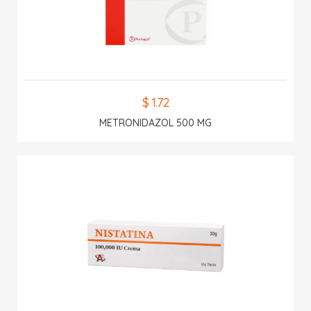
$ 1.72
METRONIDAZOL 500 MG