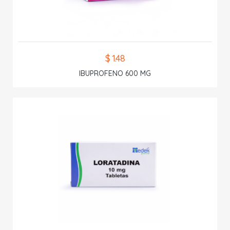
$ 1.48
IBUPROFENO 600 MG