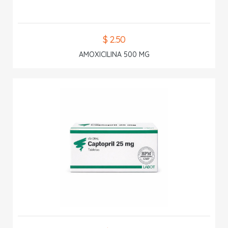
$ 2.50
AMOXICILINA 500 MG