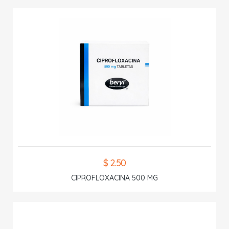
$ 2.50
CIPROFLOXACINA 500 MG