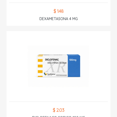
$ 1.48
DEXAMETASONA 4 MG
$ 2.03