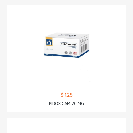
$ 1.25
PIROXICAM 20 MG