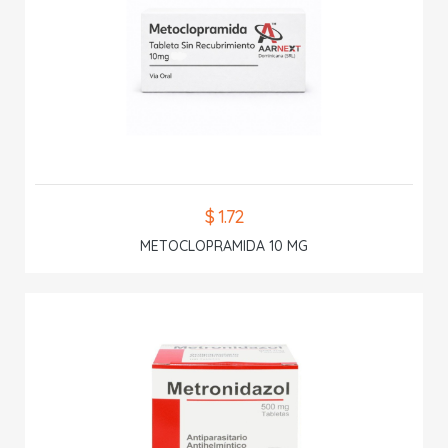
$ 1.72
METOCLOPRAMIDA 10 MG