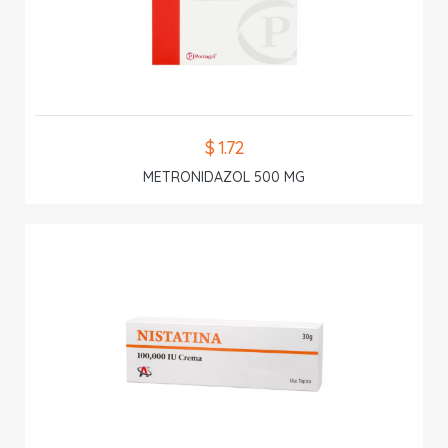
$ 1.72
METRONIDAZOL 500 MG