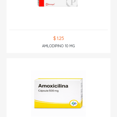
$ 1.25
AMLODIPINO 10 MG