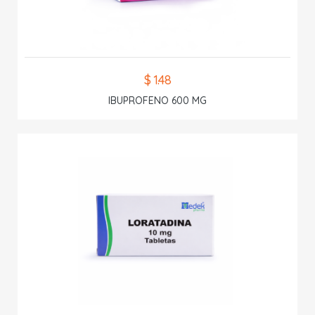
$ 1.48
IBUPROFENO 600 MG