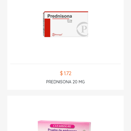
$ 1.72
PREDNISONA 20 MG