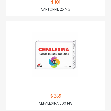
$ 1.01
CAPTOPRIL 25 MG
$ 2.65
CEFALEXINA 500 MG