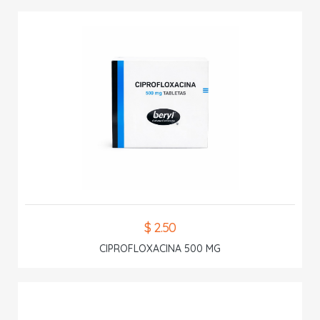
$ 2.50
CIPROFLOXACINA 500 MG