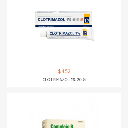
$ 4.52
CLOTRIMAZOL 1% 20 G