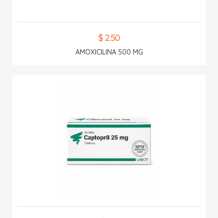
$ 2.50
AMOXICILINA 500 MG