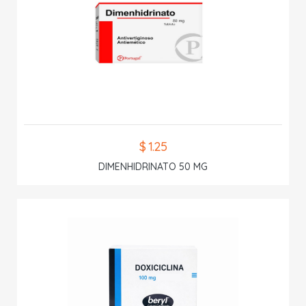
$ 1.25
DIMENHIDRINATO 50 MG