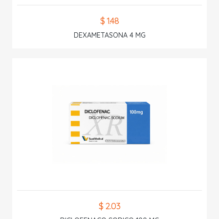
$ 1.48
DEXAMETASONA 4 MG
$ 2.03