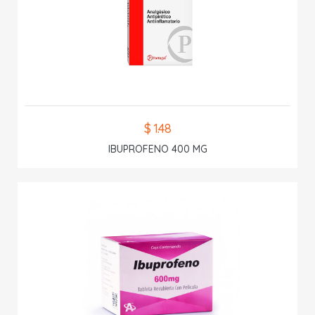
$ 1.48
IBUPROFENO 400 MG