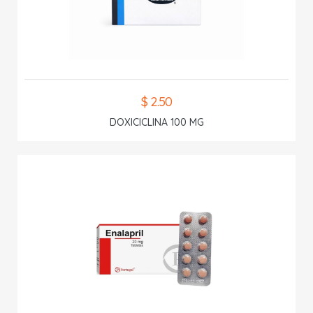
$ 2.50
DOXICICLINA 100 MG