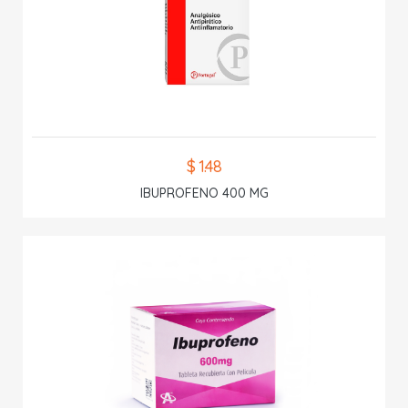
$ 1.48
IBUPROFENO 400 MG