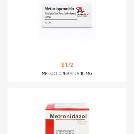
$ 1.72
METOCLOPRAMIDA 10 MG