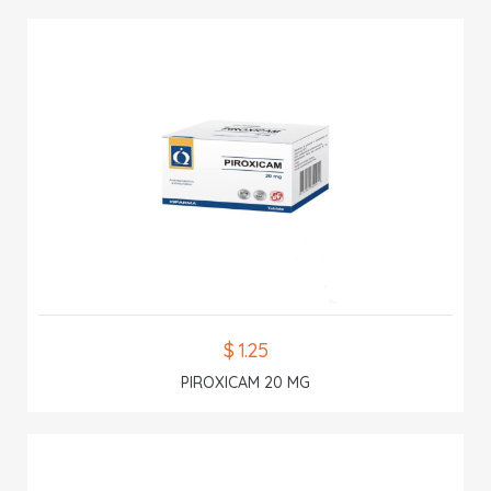
$ 1.25
PIROXICAM 20 MG