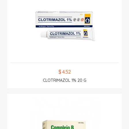
$ 4.52
CLOTRIMAZOL 1% 20 G