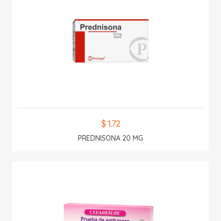
$ 1.72
PREDNISONA 20 MG