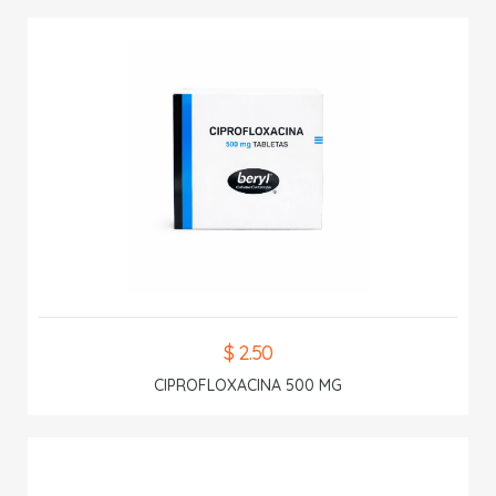
$ 2.50
CIPROFLOXACINA 500 MG