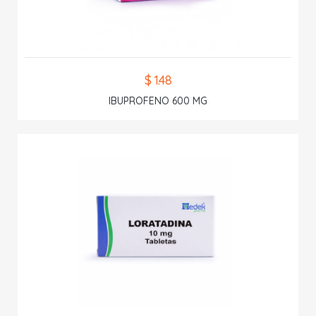
$ 1.48
IBUPROFENO 600 MG