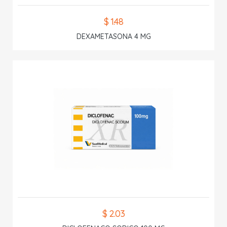
$ 1.48
DEXAMETASONA 4 MG
$ 2.03