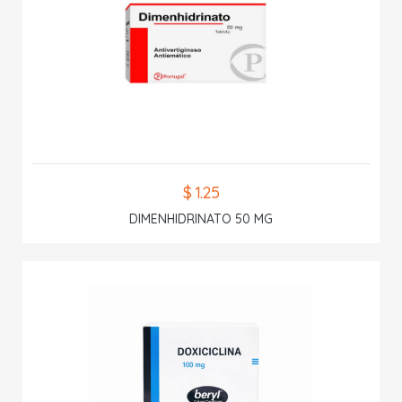
$ 1.25
DIMENHIDRINATO 50 MG