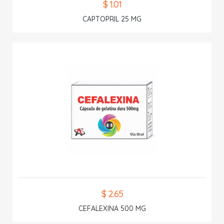
$ 1.01
CAPTOPRIL 25 MG
$ 2.65
CEFALEXINA 500 MG