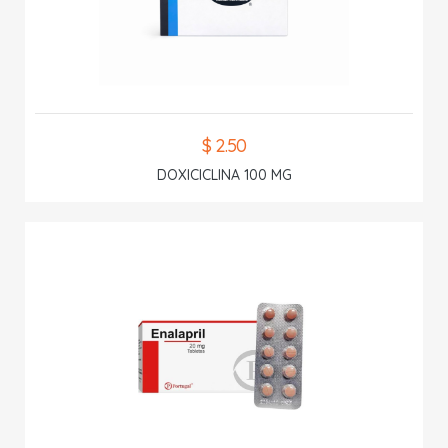
$ 2.50
DOXICICLINA 100 MG