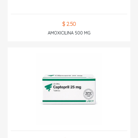
$ 2.50
AMOXICILINA 500 MG