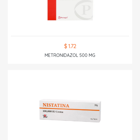
$ 1.72
METRONIDAZOL 500 MG