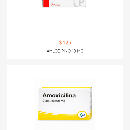
$ 1.25
AMLODIPINO 10 MG